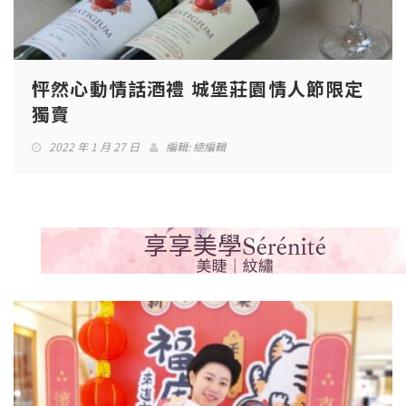
怦然心動情話酒禮 城堡莊園情人節限定
獨賣
2022 年 1 月 27 日
編輯:
總編輯