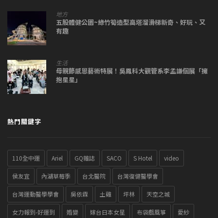
地方
五股體健公園~綠竹筍造型高塔溜滑梯新奇、好玩、又
有趣
生活
母親節感恩藝術特展！吳鳳科大觀管系李孟謙個展「擁
抱星星」
熱門關鍵字
110全中運
Ariel
GQ雜誌
SACO
S Hotel
video
侯友宜
內湖草莓季
台北醫院
台灣復健醫學會
台灣運動醫學學會
吳依霖
土雞
坪林
天空之城
女力報到-好運到
婚變
嫁台日本女星
布袋戲風箏
愛紗