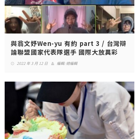
與翁文妤Wen-yu 有約 part 3 / 台灣辯
論聯盟國家代表隊選手 國際大放異彩
2022 年 3 月 12 日
編輯:
總編輯