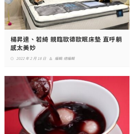
楊昇達、若綺 親臨歐德歐眠床墊 直呼躺
感太美妙
2022 年 2 月 18 日
編輯:
總編輯