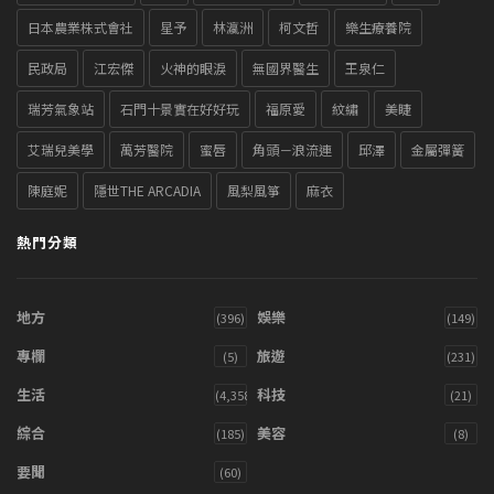
日本農業株式會社
星予
林瀛洲
柯文哲
樂生療養院
民政局
江宏傑
火神的眼淚
無國界醫生
王泉仁
瑞芳氣象站
石門十景實在好好玩
福原愛
紋繡
美睫
艾瑞兒美學
萬芳醫院
蜜唇
角頭－浪流連
邱澤
金屬彈簧
陳庭妮
隱世THE ARCADIA
風梨風箏
麻衣
熱門分類
地方
娛樂
(396)
(149)
專欄
旅遊
(5)
(231)
生活
科技
(4,358)
(21)
綜合
美容
(185)
(8)
要聞
(60)