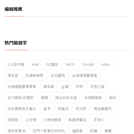
編輯推薦
熱門關鍵字
110全中運
Ariel
GQ雜誌
SACO
S Hotel
video
2023新北市北海岸國際風箏節「風在石起」霸氣回歸
侯友宜
內湖草莓季
台北醫院
台灣復健醫學會
台灣運動醫學學會
吳依霖
土雞
坪林
天空之城
女力報到-好運到
婚變
嫁台日本女星
布袋戲風箏
愛紗
日本農業株式會社
星予
林瀛洲
柯文哲
樂生療養院
民政局
江宏傑
火神的眼淚
無國界醫生
王泉仁
瑞芳氣象站
石門十景實在好好玩
福原愛
紋繡
美睫