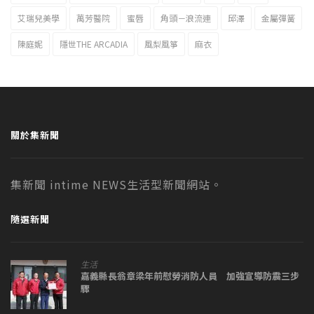
艾瑞兒美學
萬芳醫院
蜜唇
角頭－浪流連
邱澤
金屬彈簧
陳庭妮
隱世THE ARCADIA
風梨風箏
麻衣
關於集新聞
集新聞 intime NEWS生活型新聞網站。
隨選新聞
生活
嘉義縣長翁章梁年前慰勞消防人員 加強宣導防震三步
驟