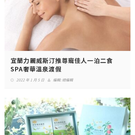
宜蘭力麗威斯汀推尊寵佳人一泊二食
SPA奢華溫泉渡假
2022 年 1 月 5 日
編輯:
總編輯