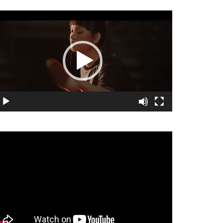
視
訊
播
放
器