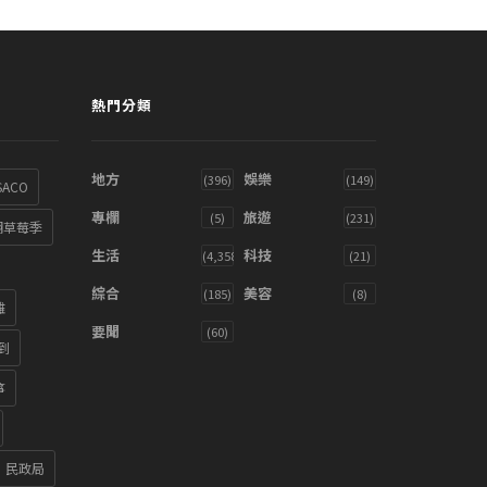
熱門分類
地方
娛樂
(396)
(149)
SACO
專欄
旅遊
(5)
(231)
湖草莓季
生活
科技
(4,358)
(21)
綜合
美容
(185)
(8)
雞
要聞
(60)
到
箏
民政局