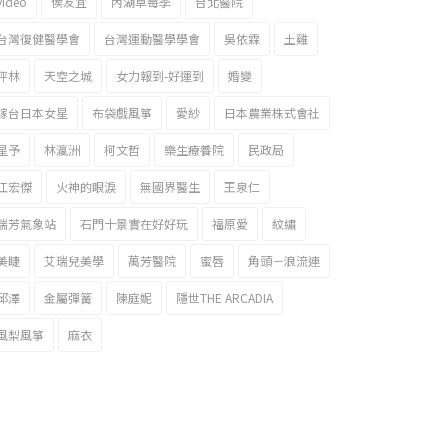
video
侯友宜
內湖草莓季
台北醫院
台灣復健醫學會
台灣運動醫學學會
吳依霖
土雞
坪林
天空之城
女力報到-好運到
婚變
嫁台日本女星
布袋戲風箏
愛紗
日本農業株式會社
星予
林瀛洲
柯文哲
樂生療養院
民政局
江宏傑
火神的眼淚
無國界醫生
王泉仁
瑞芳氣象站
石門十景實在好好玩
福原愛
紋繡
美睫
艾瑞兒美學
萬芳醫院
蜜唇
角頭－浪流連
邱澤
金屬彈簧
陳庭妮
隱世THE ARCADIA
風梨風箏
麻衣