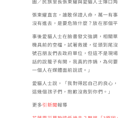
圖／民族里長張東耀與愛貓人士爆口
張東耀直言，誰敢保證人命，萬一有
沒有進去，是要危險什麼？放在那個
事後愛貓人士在臉書發文強調，相關單
機具前的空檔，試著救援，從頭到尾
號召朋友們去政府單位，但這不是現
話的說籠子有開，我真的炸鍋，為何
一個人在媒體面前說謊。」
愛貓人士說，「我對得起自己的良心
這幾個孩子們，抱歉沒救到你們。」
更多
引新聞
報導
花蓮震災募款遠低過去？醫揭「3原因