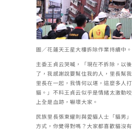
圖／花蓮天王星大樓拆除作業持續中
主委王貞云哭喊，「現在不拆除，以
了，我感謝說要幫住我的人，里長幫
里長在一起，我情何以堪，這麼多人
貓。」不料王貞云似乎是情緒太激動
上全是血跡，嚇壞大家。
民族里長張東耀則與愛貓人士「貓男
方式，你覺得對嗎？大家都喜歡貓沒