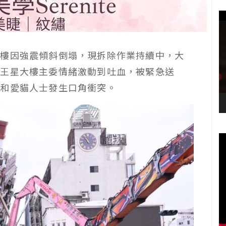
大樓因強震傾斜倒塌，現拆除作業持續中，大
天王星大樓主委情緒激動到吐血，被緊急送
，和愛貓人士發生口角衝突。