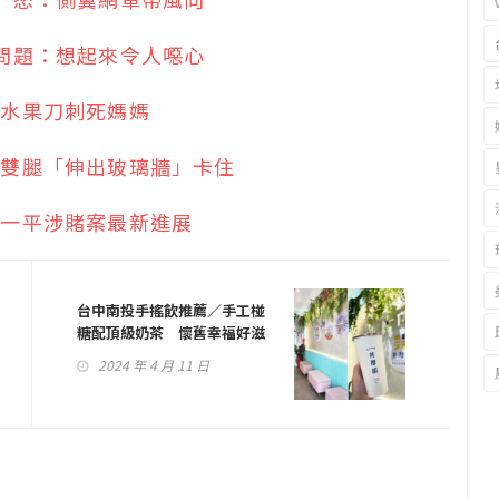
問題：想起來令人噁心
拿水果刀刺死媽媽
 雙腿「伸出玻璃牆」卡住
原一平涉賭案最新進展
台中南投手搖飲推薦／手工椪
糖配頂級奶茶 懷舊幸福好滋
味
2024 年 4 月 11 日