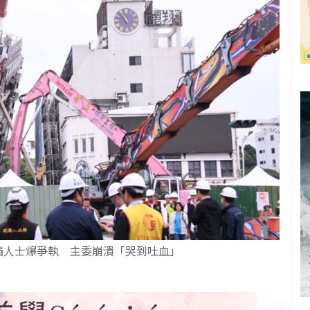
貓人士爆爭執 主委崩潰「哭到吐血」