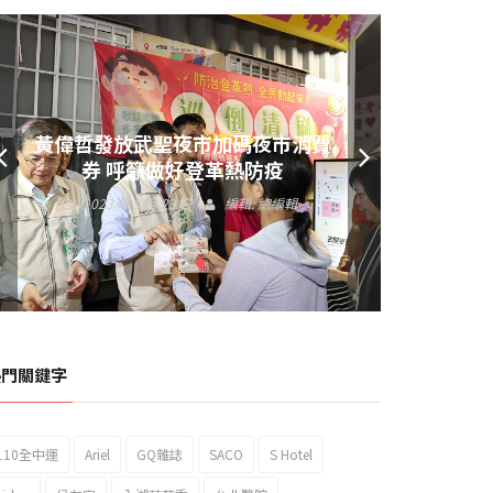
2023新北市北海岸國際風箏節「風
黃偉哲發放武聖夜市加碼夜市消費
在石起」霸氣回歸
券 呼籲做好登革熱防疫
2023 年 10 月 7 日
編輯:
總編輯
2023 年 9 月 23 日
編輯:
總編輯
熱門關鍵字
110全中運
Ariel
GQ雜誌
SACO
S Hotel