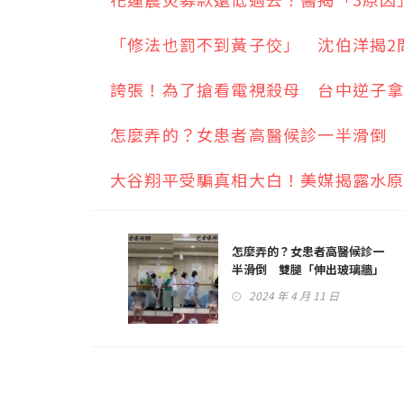
「修法也罰不到黃子佼」 沈伯洋揭2
誇張！為了搶看電視殺母 台中逆子
怎麼弄的？女患者高醫候診一半滑倒
大谷翔平受騙真相大白！美媒揭露水
怎麼弄的？女患者高醫候診一
半滑倒 雙腿「伸出玻璃牆」
卡住
2024 年 4 月 11 日