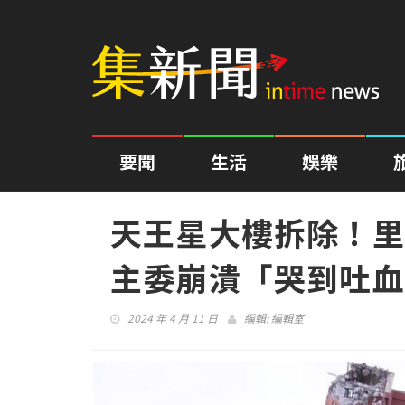
要聞
生活
娛樂
天王星大樓拆除！
主委崩潰「哭到吐血
2024 年 4 月 11 日
編輯:
編輯室