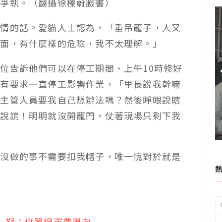
角爭執。（翻攝徐榛蔚臉書）
事情的話。愛貓人士認為，「垂吊籠子，人又
平面，有什麼樣的危險，我不太理解。」
位告訴他們可以在停工期間、上午10時修好
沒有要求一直停工影響作業，「里長說我幹嘛
場主管人員要我自己想辦法嗎？然後睜眼說瞎
要說謊！明明就沒開籠門，仗著現場只剩下我
，沒做的事不需要扣我帽子，唯一愧對於就是
」怒：側翼網軍帶風向