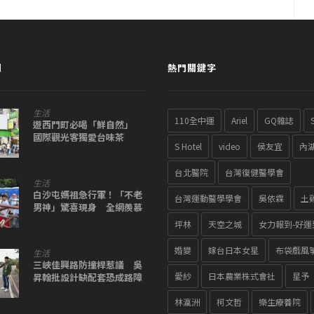
聞
熱門關鍵字
生活
110全中運
Ariel
GQ雜誌
遊西門町必喝「鮮自然」
國際觀光客獨愛台味茶
S Hotel
video
侯友宜
內
台北醫院
台灣復健醫學會
生活
白沙屯媽祖急行軍！「不老
台灣運動醫學學會
吳依霖
土
男神」驚喜現身 全網羨慕
了
坪林
天空之城
女力報到-好運
婚變
嫁台日本女星
布袋戲風
生活
三峽佳興路防撞桿惹議 吳
愛紗
日本農業株式會社
星予
昇翰批設計缺配套恐成路障
林瀛洲
柯文哲
樂生療養院