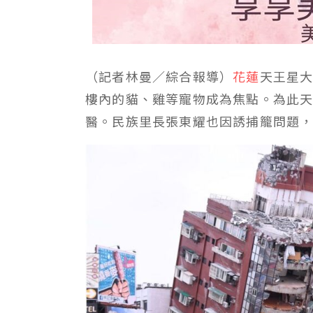
（記者林曼／綜合報導）
花蓮
天王星
樓內的貓、雞等寵物成為焦點。為此
醫。民族里長張東耀也因誘捕籠問題