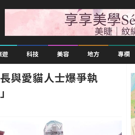
旅遊
科技
美容
地方
專欄
里長與愛貓人士爆爭執
」