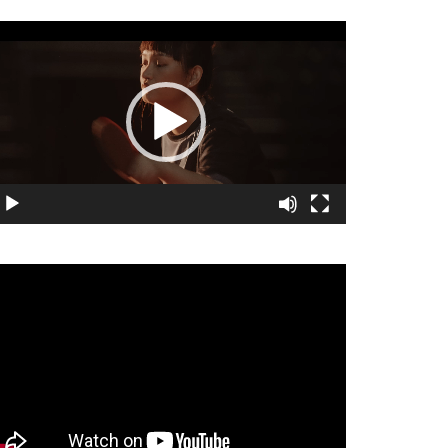
視
訊
播
放
器