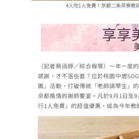
4人吃1人免費！京都二条茶寮教
（記者蔡函錚／綜合報導）
一年一度
感謝，才不落俗套？位於桃園中壢SO
團」活動，打破傳統「老師請學生」
京都風情的謝師饗宴。凡於9月1日至9
行1人免費」的超值優惠，成為今年教