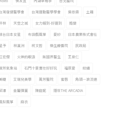
video
侯友宜
內湖草莓季
台北醫院
台灣復健醫學會
台灣運動醫學學會
吳依霖
土雞
坪林
天空之城
女力報到-好運到
婚變
嫁台日本女星
布袋戲風箏
愛紗
日本農業株式會社
星予
林瀛洲
柯文哲
樂生療養院
民政局
江宏傑
火神的眼淚
無國界醫生
王泉仁
瑞芳氣象站
石門十景實在好好玩
福原愛
紋繡
美睫
艾瑞兒美學
萬芳醫院
蜜唇
角頭－浪流連
邱澤
金屬彈簧
陳庭妮
隱世THE ARCADIA
風梨風箏
麻衣