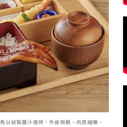
鰻魚以秘製醬汁慢烤，外皮微脆、肉質細嫩，