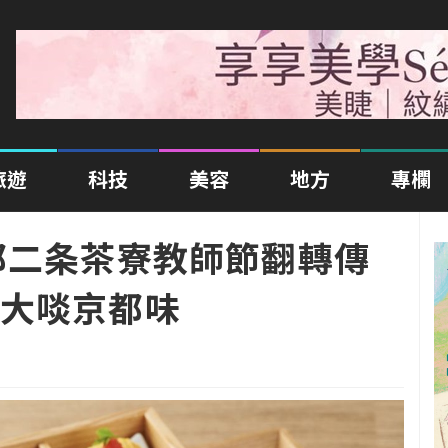
旅遊
科技
美容
地方
專欄
都二条茶寮教師節翻轉傳
大啖京都味