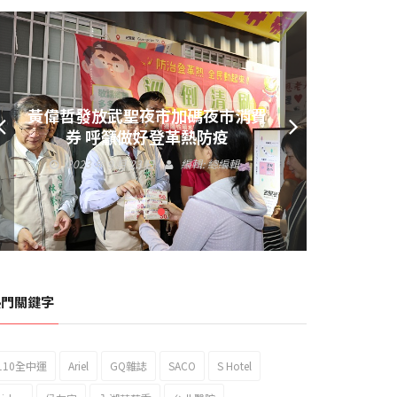
黃偉哲發放武聖夜市加碼夜市消費
券 呼籲做好登革熱防疫
2023 年 9 月 23 日
編輯:
總編輯
熱門關鍵字
110全中運
Ariel
GQ雜誌
SACO
S Hotel