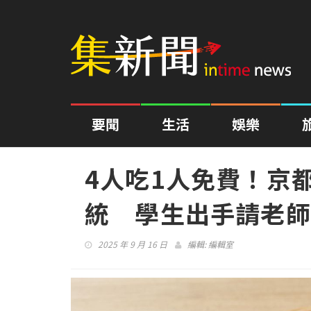
要聞
生活
娛樂
4人吃1人免費！京
統 學生出手請老師
2025 年 9 月 16 日
編輯:
編輯室