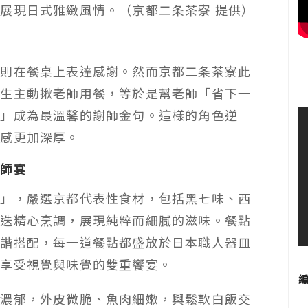
展現日式雅緻風情。（京都二条茶寮 提供）
們則在餐桌上表達感謝。然而京都二条茶寮此
學生主動揪老師用餐，等於是幫老師「省下一
你」成為最溫馨的謝師金句。這樣的角色逆
情感更加深厚。
謝師宴
化」，嚴選京都代表性食材，包括黑七味、西
更迭精心烹調，展現純粹而細膩的滋味。餐點
和諧搭配，每一道餐點都盛放於日本職人器皿
時享受視覺與味覺的雙重饗宴。
氣濃郁，外皮微脆、魚肉細嫩，與鬆軟白飯交