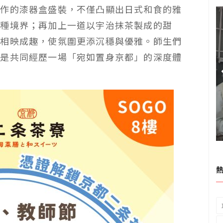
製作的漆器盒盛裝，不僅凸顯出日式和食的雅
一種境界；再加上一道以宇治抹茶製成的甜
皿相映成趣，使氛圍更添沉穩與優雅。師生們
而是共同經歷一場「宛如置身京都」的深度體