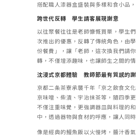
搭配職人漆器盒盛裝與多樣和食小品，
跨世代反轉 學生請客展現謝意
以往聚餐往往是老師慷慨買單，學生
次推出的優惠，反轉了傳統角色，由
份餐費」，讓「老師，這次換我們請
轉，不僅增添趣味，也讓師生之間的
沈浸式京都體驗 教師節最有質感的
京都二条茶寮承襲千年「京之飲食文
京味噌、柴漬、宇治抹茶等，隨四季
不僅注重味覺，更強調器皿與料理的
中，透過器物與食材的呼應，讓人同
像是經典的鰻魚飯以火慢烤，醬汁香