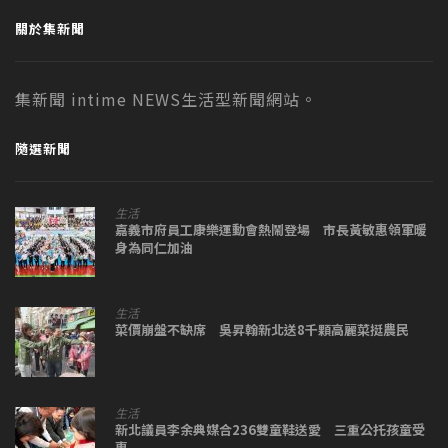
關於集新聞
集新聞 intime NEWS生活型新聞網站。
隨選新聞
生活
嘉義市府員工康樂運動會熱鬧登場 市長黃敏惠領軍暖
身為同仁加油
生活
菜價崩盤不缺席 吳昇翰新北送8千顆高麗菜挺農民
生活
新北議員李余典媒合236雙童鞋送愛 三重公托孩童受
惠