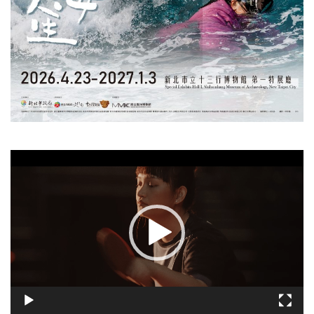
視
訊
播
放
器