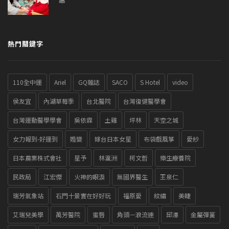
熱門關鍵字
110全中運
Ariel
GQ雜誌
SACO
S Hotel
video
侯友宜
內湖草莓季
台北醫院
台灣復健醫學會
台灣運動醫學學會
吳依霖
土雞
坪林
天空之城
女力報到-好運到
婚變
嫁台日本女星
布袋戲風箏
愛紗
日本農業株式會社
星予
林瀛洲
柯文哲
樂生療養院
民政局
江宏傑
火神的眼淚
無國界醫生
王泉仁
瑞芳氣象站
石門十景實在好好玩
福原愛
紋繡
美睫
艾瑞兒美學
萬芳醫院
蜜唇
角頭－浪流連
邱澤
金屬彈簧