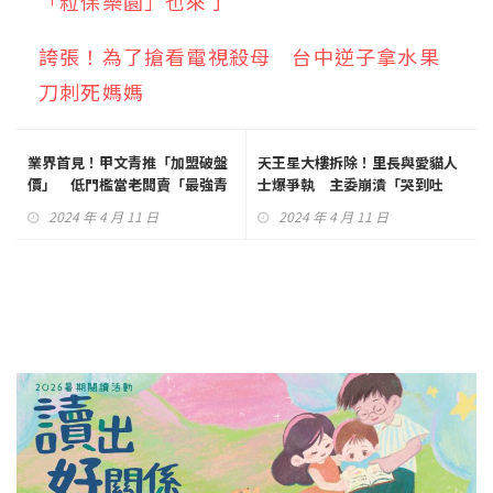
「粒保樂園」也來了
誇張！為了搶看電視殺母 台中逆子拿水果
刀刺死媽媽
業界首見！甲文青推「加盟破盤
天王星大樓拆除！里長與愛貓人
價」 低門檻當老闆賣「最強青
士爆爭執 主委崩潰「哭到吐
茶」
血」
2024 年 4 月 11 日
2024 年 4 月 11 日