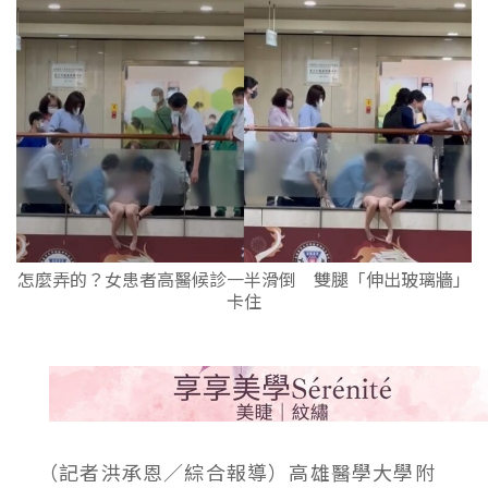
怎麼弄的？女患者高醫候診一半滑倒 雙腿「伸出玻璃牆」
卡住
（記者洪承恩／綜合報導）高雄醫學大學附