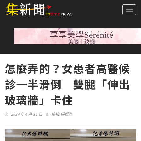
Togg
navi
怎麼弄的？女患者高醫候
診一半滑倒 雙腿「伸出
玻璃牆」卡住
2024 年 4 月 11 日
編輯:
編輯室