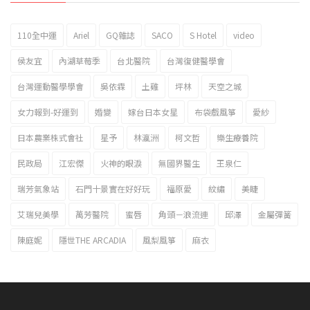
110全中運
Ariel
GQ雜誌
SACO
S Hotel
video
2023新北市北海岸國際風箏節「風在石起」霸氣回歸
侯友宜
內湖草莓季
台北醫院
台灣復健醫學會
台灣運動醫學學會
吳依霖
土雞
坪林
天空之城
女力報到-好運到
婚變
嫁台日本女星
布袋戲風箏
愛紗
日本農業株式會社
星予
林瀛洲
柯文哲
樂生療養院
民政局
江宏傑
火神的眼淚
無國界醫生
王泉仁
瑞芳氣象站
石門十景實在好好玩
福原愛
紋繡
美睫
艾瑞兒美學
萬芳醫院
蜜唇
角頭－浪流連
邱澤
金屬彈簧
陳庭妮
隱世THE ARCADIA
風梨風箏
麻衣