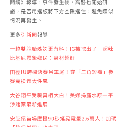
聞網》報導，事件發生後，高醫也開始研
議，是否用擋板將下方空隙擋住，避免類似
情況再發生。
更多
引新聞
報導
一粒雙胞胎姊姊更有料！IG被挖出了 超辣
比基尼震驚鄉民：身材超好
田徑IU跨欄決賽吊車尾！穿「三角短褲」參
賽竟挨轟太性感
大谷翔平受騙真相大白！美媒揭露水原一平
涉賭案最新進展
安芝儇首場應援90秒搖晃電暈2.6萬人！加碼