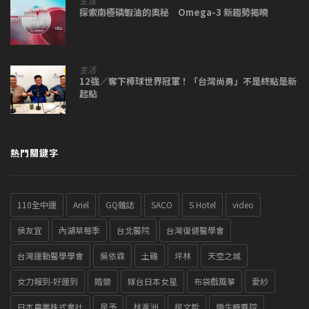
生活
探索南極磷蝦油的奧秘 Omega-3 新趨勢揭曉
生活
12強／奪下棒球世界冠軍！「台灣尚勇」不是終點是新
起點
熱門關鍵字
110全中運
Ariel
GQ雜誌
SACO
S Hotel
video
侯友宜
內湖草莓季
台北醫院
台灣復健醫學會
台灣運動醫學學會
吳依霖
土雞
坪林
天空之城
女力報到-好運到
婚變
嫁台日本女星
布袋戲風箏
愛紗
日本農業株式會社
星予
林瀛洲
柯文哲
樂生療養院