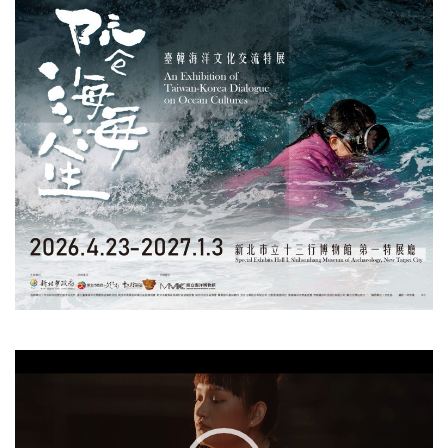
視
訊
播
放
器