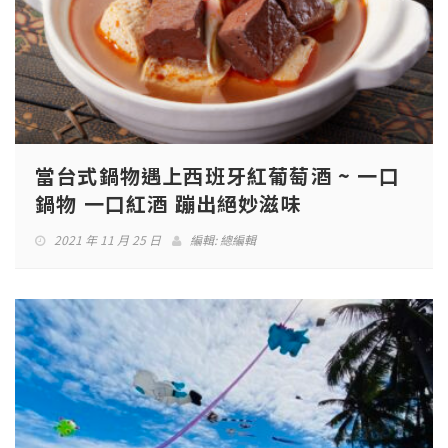
當台式鍋物遇上西班牙紅葡萄酒 ~ 一口
鍋物 一口紅酒 蹦出絕妙滋味
2021 年 11 月 25 日
編輯:
總編輯