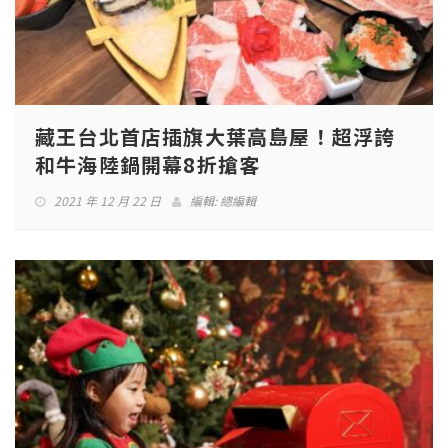
藏王台北首店插旗大葉高島屋！超浮誇
和牛海陸鍋開幕8折搶客
2021 年 12 月 22 日
編輯:
總編輯