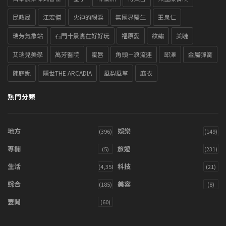
民政局
江宏傑
火神的眼淚
無國界醫生
王泉仁
瑞芳氣象站
石門十景實在好好玩
福原愛
紋繡
美睫
艾瑞兒美學
萬芳醫院
蜜唇
角頭－浪流連
邱澤
金屬彈簧
陳庭妮
隱世THE ARCADIA
風梨風箏
麻衣
熱門分類
地方
娛樂
(396)
(149)
專欄
旅遊
(5)
(231)
生活
科技
(4,358)
(21)
綜合
美容
(185)
(8)
要聞
(60)