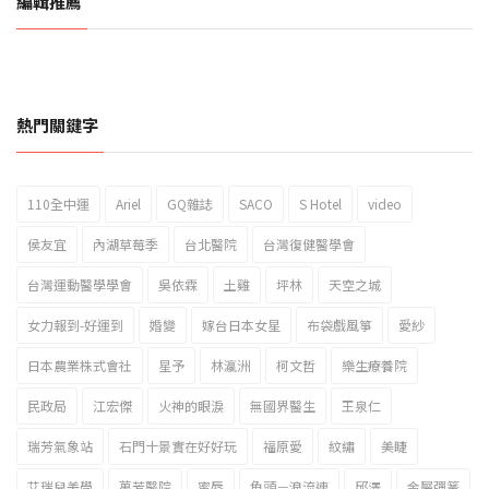
編輯推薦
熱門關鍵字
110全中運
Ariel
GQ雜誌
SACO
S Hotel
video
2023新北市北海岸國際風箏節「風在石起」霸氣回歸
侯友宜
內湖草莓季
台北醫院
台灣復健醫學會
台灣運動醫學學會
吳依霖
土雞
坪林
天空之城
女力報到-好運到
婚變
嫁台日本女星
布袋戲風箏
愛紗
日本農業株式會社
星予
林瀛洲
柯文哲
樂生療養院
民政局
江宏傑
火神的眼淚
無國界醫生
王泉仁
瑞芳氣象站
石門十景實在好好玩
福原愛
紋繡
美睫
艾瑞兒美學
萬芳醫院
蜜唇
角頭－浪流連
邱澤
金屬彈簧