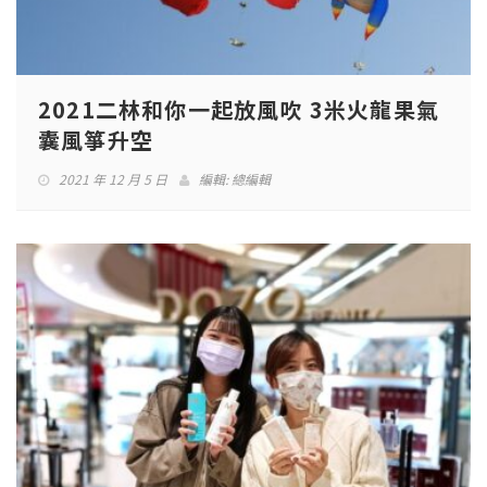
2021二林和你一起放風吹 3米火龍果氣
囊風箏升空
2021 年 12 月 5 日
編輯:
總編輯