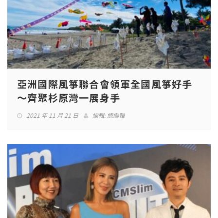
亞洲國際風箏聯合會領軍全國風箏好手
～齊聚杉原灣一展身手
2021 年 11 月 21 日
編輯:
總編輯