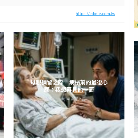
https://intime.com.tw
母親彌留之際 病榻前的最後心
願：我想再見他一面
2026 年 8 月 7 日