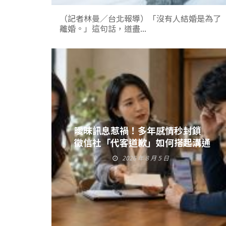
（記者林曼／台北報導）「沒有人結婚是為了
離婚。」這句話，道盡...
曖昧訊息惹禍！多年感情秒封鎖
徵信社「代客道歉」如何搭起溝通
橋樑
2026 年 8 月 5 日