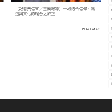
（記者黃信峯／嘉義報導）一場結合信仰、鐵
道與文化的環台之旅正...
Page 1 of 401