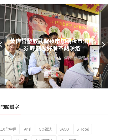
黃偉哲發放武聖夜市加碼夜市消費
券 呼籲做好登革熱防疫
2023 年 9 月 23 日
編輯:
總編輯
熱門關鍵字
110全中運
Ariel
GQ雜誌
SACO
S Hotel