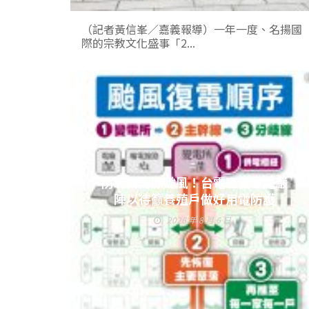
（記者黃信峯／嘉義報導）一年一度、名揚國
際的宗教文化盛事「2...
防範白海豚颱風！台電嘉義區處嚴
陣以待籲養殖戶做好用電防護
2026 年 8 月 6 日