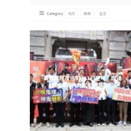
Category
地方
娛樂
生活
嘉義城隍夜巡9月11日登場！睽違
105年海內外宮廟神尊齊聚
2026 年 8 月 7 日