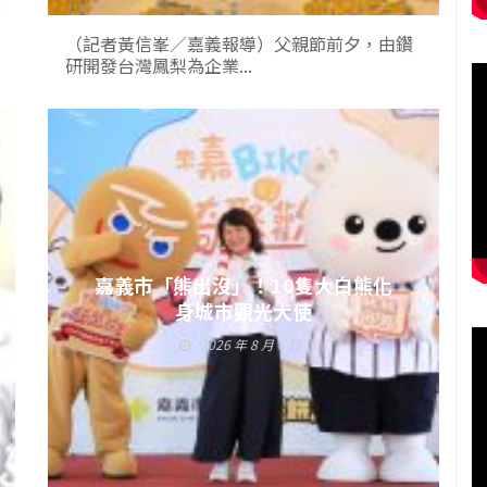
（記者黃信峯／嘉義報導）父親節前夕，由鑽
研開發台灣鳳梨為企業...
嘉義市「熊出沒」！10隻大白熊化
身城市觀光大使
2026 年 8 月 6 日