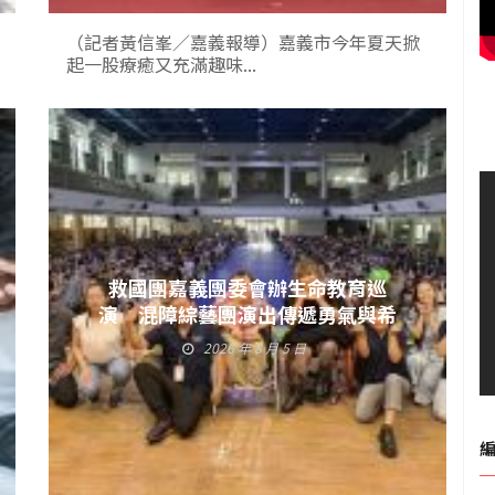
（記者黃信峯／嘉義報導）嘉義市今年夏天掀
起一股療癒又充滿趣味...
救國團嘉義團委會辦生命教育巡
演 混障綜藝團演出傳遞勇氣與希
望
2026 年 8 月 5 日