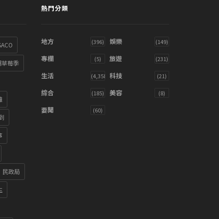
熱門分類
地方
娛樂
(396)
(149)
SACO
專欄
旅遊
(5)
(231)
湖草莓季
生活
科技
(4,358)
(21)
綜合
美容
(185)
(8)
雞
要聞
(60)
到
箏
民政局
生