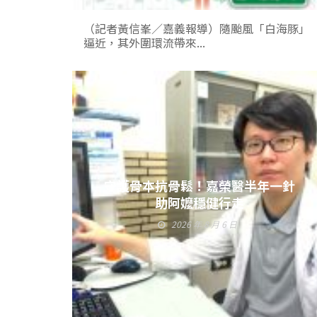
（記者黃信峯／嘉義報導）隨颱風「白海豚」
逼近，其外圍環流帶來...
守護骨本抗骨鬆！嘉榮醫半年一針
助阿嬤穩健行走
2026 年 8 月 6 日