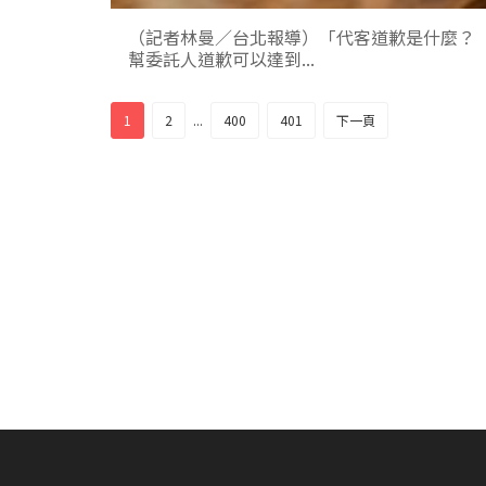
（記者林曼／台北報導）「代客道歉是什麼？
幫委託人道歉可以達到...
1
2
...
400
401
下一頁