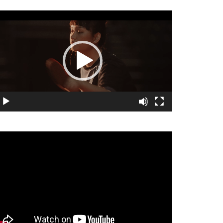
視
訊
播
放
器