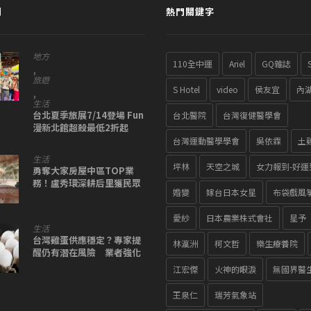
聞
熱門關鍵字
地方
110全中運
Ariel
GQ雜誌
,
旅遊
S Hotel
video
侯友宜
內
,
生活
台北夏季旅展7/14登場 Fun
台北醫院
台灣復健醫學會
漫新北館超殺最低2折起
台灣運動醫學學會
吳依霖
土
生活
坪林
天空之城
女力報到-好運
勇奪大家房屋中區TOP業
務！盧秀環深耕后里獲民眾
婚變
嫁台日本女星
布袋戲風
信賴
愛紗
日本農業株式會社
星予
生活
台灣雞蛋供應穩定？專家提
林瀛洲
柯文哲
樂生療養院
醒仍有潛在風險 業者強化
多元保存技術
江宏傑
火神的眼淚
無國界醫
王泉仁
瑞芳氣象站