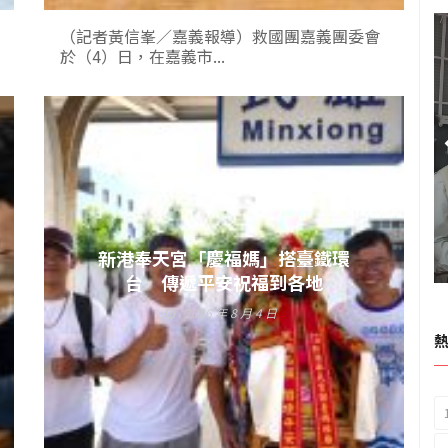
（記者黃信峯／嘉義報導）救國團嘉義團委會
於（4）日，在嘉義市...
新港奉天宮「慶福媽」搭臺鐵環
台 傳遞平安祝福到各地
2026 年 8 月 4 日