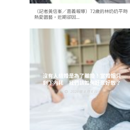
（記者黃信峯／嘉義報導）72歲的林奶奶平時
熱愛園藝，近期卻因...
沒有人結婚是為了離婚！當婚姻只
剩下內耗 我們該如何好聚好散？
2026 年 8 月 6 日