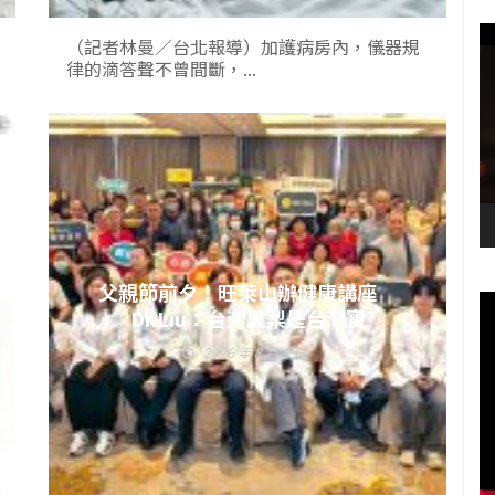
（記者林曼／台北報導）加護病房內，儀器規
律的滴答聲不曾間斷，...
父親節前夕！旺萊山辦健康講座
Dr.Liu：台灣鳳梨是台灣寶
2026 年 8 月 6 日