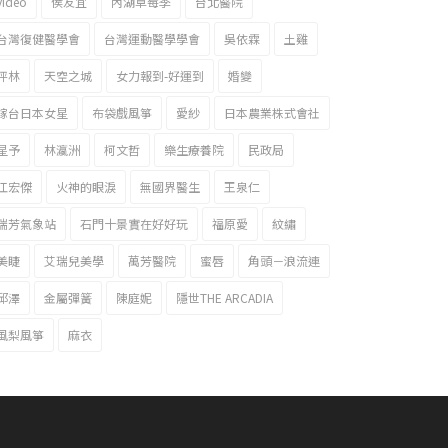
video
侯友宜
內湖草莓季
台北醫院
台灣復健醫學會
台灣運動醫學學會
吳依霖
土雞
坪林
天空之城
女力報到-好運到
婚變
嫁台日本女星
布袋戲風箏
愛紗
日本農業株式會社
星予
林瀛洲
柯文哲
樂生療養院
民政局
江宏傑
火神的眼淚
無國界醫生
王泉仁
瑞芳氣象站
石門十景實在好好玩
福原愛
紋繡
美睫
艾瑞兒美學
萬芳醫院
蜜唇
角頭－浪流連
邱澤
金屬彈簧
陳庭妮
隱世THE ARCADIA
風梨風箏
麻衣