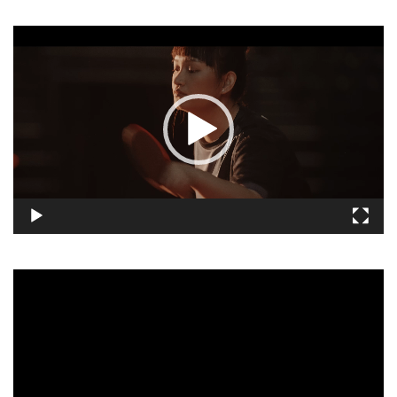
視
訊
播
放
器