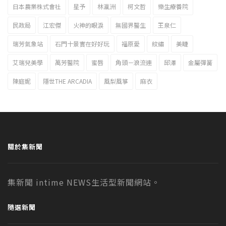
日本農業株式會社
星予
林瀛洲
柯文哲
樂生療養院
民政局
江宏傑
火神的眼淚
無國界醫生
王泉仁
瑞芳氣象站
石門十景實在好好玩
福原愛
紋繡
美睫
艾瑞兒美學
萬芳醫院
蜜唇
角頭－浪流連
邱澤
金屬彈簧
陳庭妮
隱世THE ARCADIA
風梨風箏
麻衣
關於集新聞
集新聞 intime NEWS生活型新聞網站。
隨選新聞