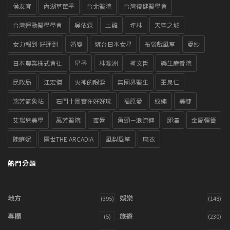
侯友宜
內湖草莓季
台北醫院
台灣復健醫學會
台灣運動醫學學會
吳依霖
土雞
坪林
天空之城
女力報到-好運到
婚變
嫁台日本女星
布袋戲風箏
愛紗
日本農業株式會社
星予
林瀛洲
柯文哲
樂生療養院
民政局
江宏傑
火神的眼淚
無國界醫生
王泉仁
瑞芳氣象站
石門十景實在好好玩
福原愛
紋繡
美睫
艾瑞兒美學
萬芳醫院
蜜唇
角頭－浪流連
邱澤
金屬彈簧
陳庭妮
隱世THE ARCADIA
風梨風箏
麻衣
熱門分類
地方
娛樂
(395)
(148)
專欄
旅遊
(5)
(230)