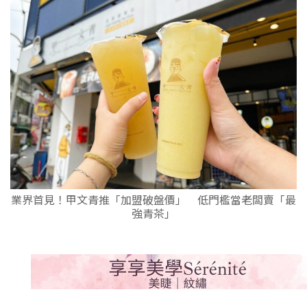
業界首見！甲文青推「加盟破盤價」 低門檻當老闆賣「最
強青茶」