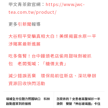
甲文青茶飲官網：
https://www.jwc-
tea.com.tw/product/
更多
引新聞
報導
大谷翔平受騙真相大白！美媒揭露水原一平
涉賭案最新進展
吃多傷腎！台中饅頭老店偷用甜味劑被抓
包 老闆冤喊：「糖價太貴」
減少錯誤丟棄 環保局前往新店、深坑舉辦
資源回收快閃活動
填補全方位聽力照護缺口 科林
怎麼弄的？女患者高醫候診一半
啟動居家到府服務
滑倒 雙腿「伸出玻璃牆」卡住