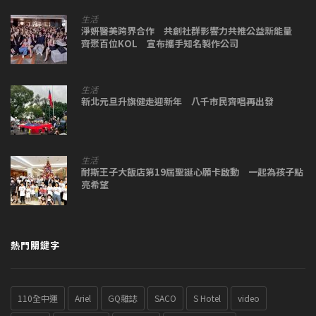
生活
淨妍醫美跨界合作 共創社群影響力共推公益新能量
齊聚百位KOL 宣布攜手知名製作公司
生活
新北元旦升旗健走迎新年 八千市民齊唱再出發
生活
耐斯王子大飯店第19屆聖誕心願卡啟動 一起為孩子點
亮希望
熱門關鍵字
110全中運
Ariel
GQ雜誌
SACO
S Hotel
video