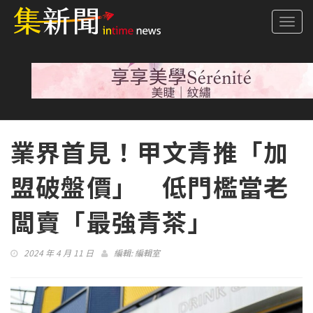
Togg
navi
業界首見！甲文青推「加
盟破盤價」 低門檻當老
闆賣「最強青茶」
2024 年 4 月 11 日
編輯:
編輯室