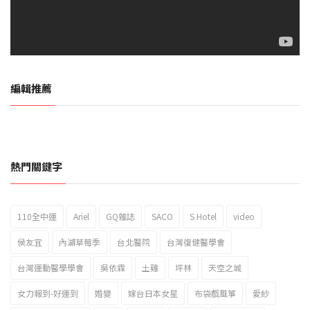
編輯推薦
熱門關鍵字
110全中運
Ariel
GQ雜誌
SACO
S Hotel
video
2023新北市北海岸國際風箏節「風在石起」霸氣回歸
侯友宜
內湖草莓季
台北醫院
台灣復健醫學會
台灣運動醫學學會
吳依霖
土雞
坪林
天空之城
女力報到-好運到
婚變
嫁台日本女星
布袋戲風箏
愛紗