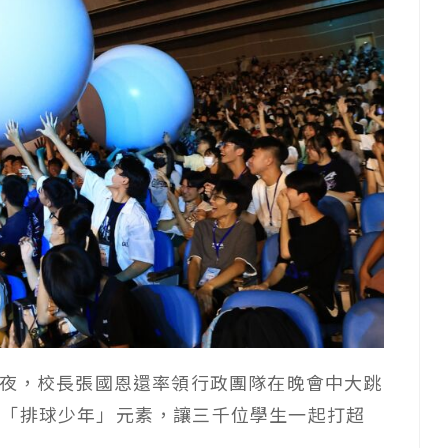
之夜，校長張國恩還率領行政團隊在晚會中大跳
入「排球少年」元素，讓三千位學生一起打超