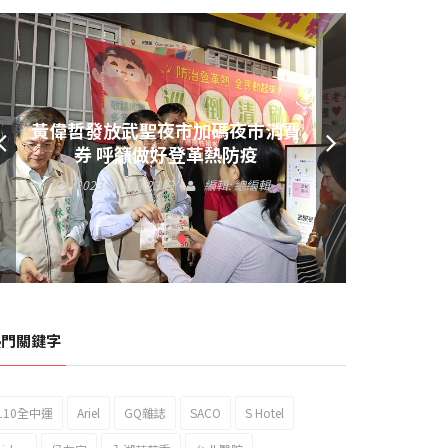
黃偉哲發放武聖夜市加碼夜市消費
券 呼籲做好登革熱防疫
2023 年 9 月 23 日
編輯:
總編輯
熱門關鍵字
110全中運
Ariel
GQ雜誌
SACO
S Hotel