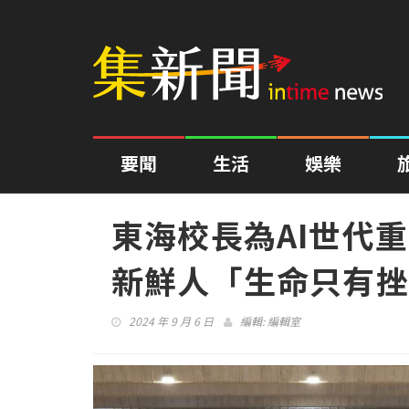
要聞
生活
娛樂
東海校長為AI世代
新鮮人「生命只有挫
2024 年 9 月 6 日
編輯:
編輯室