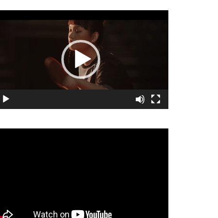
視
訊
播
放
器