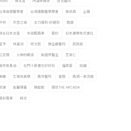
video
侯友宜
內湖草莓季
台北醫院
台灣復健醫學會
台灣運動醫學學會
吳依霖
土雞
坪林
天空之城
女力報到-好運到
婚變
嫁台日本女星
布袋戲風箏
愛紗
日本農業株式會社
星予
林瀛洲
柯文哲
樂生療養院
民政局
江宏傑
火神的眼淚
無國界醫生
王泉仁
瑞芳氣象站
石門十景實在好好玩
福原愛
紋繡
美睫
艾瑞兒美學
萬芳醫院
蜜唇
角頭－浪流連
邱澤
金屬彈簧
陳庭妮
隱世THE ARCADIA
風梨風箏
麻衣