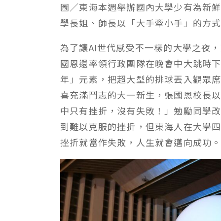
圖／東海本週舉辦國內大學少有為新
學長姐、師長以「大手牽小手」的方
為了讓AI世代感受不一樣的大學之夜
國恩還率領行政團隊在晚會中大跳時
年」元素，把超大型的排球丟入觀眾
喜充滿鬥志的大一新生，張國恩校長
中只有挫折，沒有失敗！」勉勵同學
到難以克服的挫折，但東海人在大學
挫折就當作失敗，人生就會邁向成功