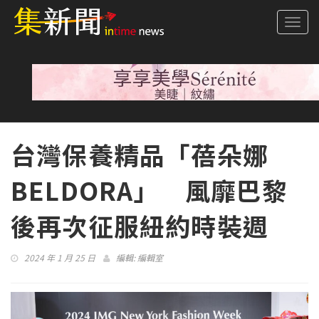
Togg
navi
台灣保養精品「蓓朵娜
BELDORA」 風靡巴黎
後再次征服紐約時裝週
2024 年 1 月 25 日
編輯:
編輯室