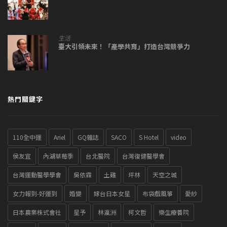
生活
臺大引領未來！「產學共育」打造台灣競爭力
熱門關鍵字
110全中運
Ariel
GQ雜誌
SACO
S Hotel
video
侯友宜
內湖草莓季
台北醫院
台灣復健醫學會
台灣運動醫學學會
吳依霖
土雞
坪林
天空之城
女力報到-好運到
婚變
嫁台日本女星
布袋戲風箏
愛紗
日本農業株式會社
星予
林瀛洲
柯文哲
樂生療養院