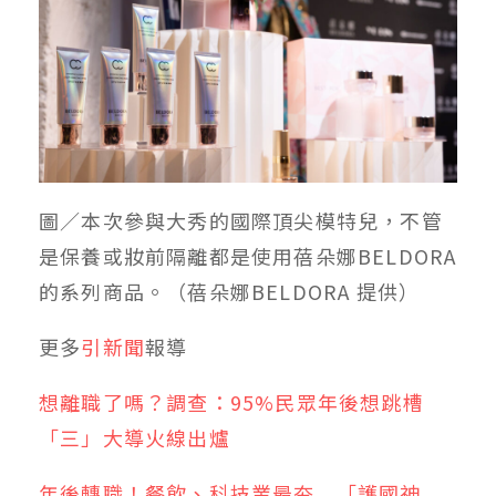
圖／
本次參與大秀的國際頂尖模特兒，不管
是保養或妝前隔離都是使用蓓朵娜BELDORA
的系列商品
。（蓓朵娜BELDORA 提供）
更多
引新聞
報導
想離職了嗎？調查：95%民眾年後想跳槽
「三」大導火線出爐
年後轉職！餐飲、科技業最夯 「護國神