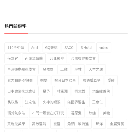
熱門關鍵字
110全中運
Ariel
GQ雜誌
SACO
S Hotel
video
2023新北市北海岸國際風箏節「風在石起」霸氣回歸
侯友宜
內湖草莓季
台北醫院
台灣復健醫學會
台灣運動醫學學會
吳依霖
土雞
坪林
天空之城
女力報到-好運到
婚變
嫁台日本女星
布袋戲風箏
愛紗
日本農業株式會社
星予
林瀛洲
柯文哲
樂生療養院
民政局
江宏傑
火神的眼淚
無國界醫生
王泉仁
瑞芳氣象站
石門十景實在好好玩
福原愛
紋繡
美睫
艾瑞兒美學
萬芳醫院
蜜唇
角頭－浪流連
邱澤
金屬彈簧