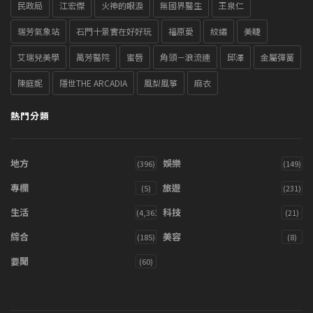
民政局
江宏傑
火神的眼淚
無國界醫生
王泉仁
瑞芳氣象站
石門十景實在好好玩
福原愛
紋繡
美睫
艾瑞兒美學
萬芳醫院
蜜唇
角頭－浪流連
邱澤
金屬彈簧
陳庭妮
隱世THE ARCADIA
風梨風箏
麻衣
熱門分類
地方
娛樂
(396)
(149)
專欄
旅遊
(5)
(231)
生活
科技
(4,361)
(21)
綜合
美容
(185)
(8)
要聞
(60)