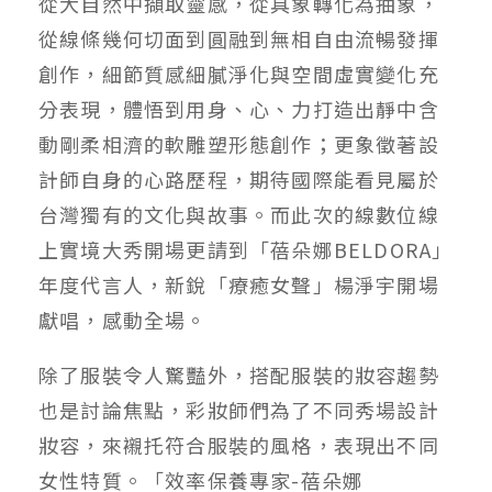
從大自然中擷取靈感，從具象轉化為抽象，
從線條幾何切面到圓融到無相自由流暢發揮
創作，細節質感細膩淨化與空間虛實變化充
分表現，體悟到用身、心、力打造出靜中含
動剛柔相濟的軟雕塑形態創作；更象徵著設
計師自身的心路歷程，期待國際能看見屬於
台灣獨有的文化與故事。而此次的線數位線
上實境大秀開場更請到「蓓朵娜BELDORA」
年度代言人，新銳「療癒女聲」楊淨宇開場
獻唱，感動全場。
除了服裝令人驚豔外，搭配服裝的妝容趨勢
也是討論焦點，彩妝師們為了不同秀場設計
妝容，來襯托符合服裝的風格，表現出不同
女性特質。「效率保養專家-蓓朵娜