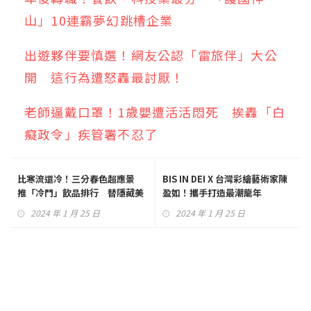
山」10連霸夢幻跳槽企業
出遊夥伴要慎選！網友公認「雷旅伴」大公
開 這行為遭怒轟最討厭！
老師逼戴口罩！1歲嬰遭活活悶死 挨轟「白
癡政令」疾管署不忍了
比寒流還冷！三分春色超應景
BIS IN DEI X 台灣彩繪藝術家陳
推「冷門」飲品排行 替隱藏美
盈如！攜手打造最潮龍年
味伸冤
2024 年 1 月 25 日
2024 年 1 月 25 日