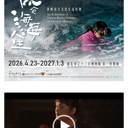
視
訊
播
放
器