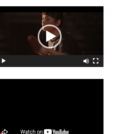
視
訊
播
放
器