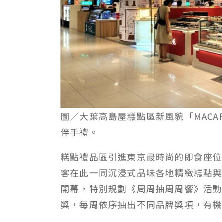
圖／大葉高島屋糕點區新風貌「MACAR
伴手禮。
糕點禮品區引進東京最時尚的即食座位區「
客在此一同沉浸式品味各地精緻糕點
開幕，特別規劃《周周抽周周饗》活動，
獎，每周依序抽出不同品牌獎項，有