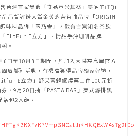
含台灣首家榮獲「食品界米其林」美名的iTQi
品品質評鑑大賞金獎的苦茶油品牌「ORIGIN
愛調味料品牌「茅乃舍」，還有台灣知名茶飲
litFun E立方」、精品手沖咖啡品牌
熱潮。
月6日至10月3日期間，凡加入大葉高島屋官方
周抽周周饗》活動，有機會獲得品牌獨家好禮，
itfun E立方」舒芙蕾銅鑼燒第二件100元折
券，9月20日抽「PASTA BAR」美式濾掛黑
銘品茶包2入組。
/_dYHPTgK2KXFvK7VmpSNCs1JiKHKQExW4sTg2ICo