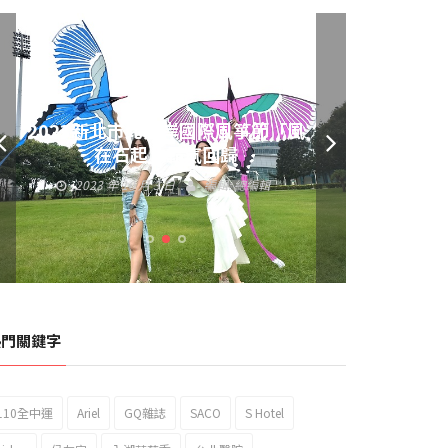
黃偉哲發放武聖夜市加碼夜市消費
券 呼籲做好登革熱防疫
2023 年 9 月 23 日
編輯:
總編輯
熱門關鍵字
110全中運
Ariel
GQ雜誌
SACO
S Hotel