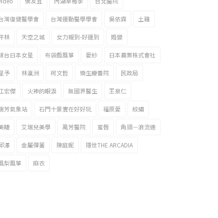
video
侯友宜
內湖草莓季
台北醫院
台灣復健醫學會
台灣運動醫學學會
吳依霖
土雞
坪林
天空之城
女力報到-好運到
婚變
嫁台日本女星
布袋戲風箏
愛紗
日本農業株式會社
星予
林瀛洲
柯文哲
樂生療養院
民政局
江宏傑
火神的眼淚
無國界醫生
王泉仁
瑞芳氣象站
石門十景實在好好玩
福原愛
紋繡
美睫
艾瑞兒美學
萬芳醫院
蜜唇
角頭－浪流連
邱澤
金屬彈簧
陳庭妮
隱世THE ARCADIA
風梨風箏
麻衣