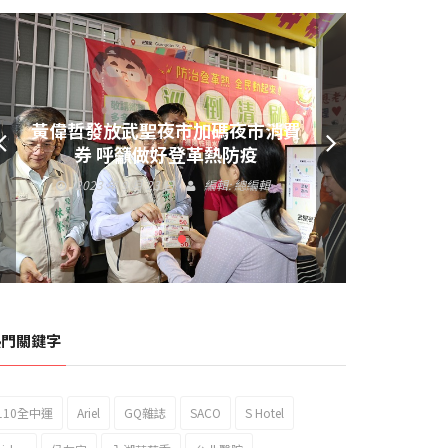
黃偉哲發放武聖夜市加碼夜市消費
券 呼籲做好登革熱防疫
2023 年 9 月 23 日
編輯:
總編輯
熱門關鍵字
110全中運
Ariel
GQ雜誌
SACO
S Hotel