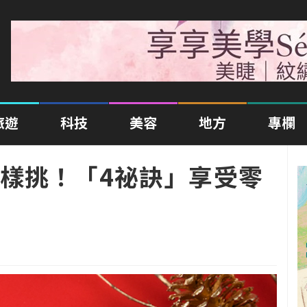
旅遊
科技
美容
地方
專欄
樣挑！「4祕訣」享受零