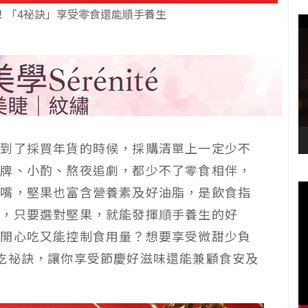
！「4祕訣」享受零食還能順手養生
又到了採買年貨的時候，採購清單上一定少不
打牌、小酌、熬夜追劇，都少不了零食相伴，
唰嘴，堅果也富含營養素及好油脂，是飲食指
一，只要選對堅果，就能發揮順手養生的好
要開心吃又能控制食用量？想要享受微甜少負
吃祕訣，讓你享受節慶好滋味還能兼顧食安及