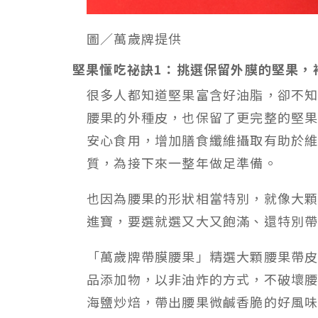
圖／萬歲牌提供
堅果懂吃祕訣1：挑選保留外膜的堅果，
很多人都知道堅果富含好油脂，卻不
腰果的外種皮，也保留了更完整的堅
安心食用，增加膳食纖維攝取有助於
質，為接下來一整年做足準備。
也因為腰果的形狀相當特別，就像大
進寶，要選就選又大又飽滿、還特別
「萬歲牌帶膜腰果」精選大顆腰果帶
品添加物，以非油炸的方式，不破壞
海鹽炒焙，帶出腰果微鹹香脆的好風