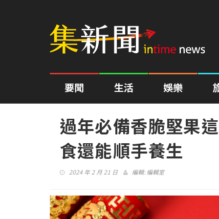
要聞
生活
娛樂
過年必備香脆堅果這
食還能順手養生
2024 年 2 月 21 日
編輯:
編輯室