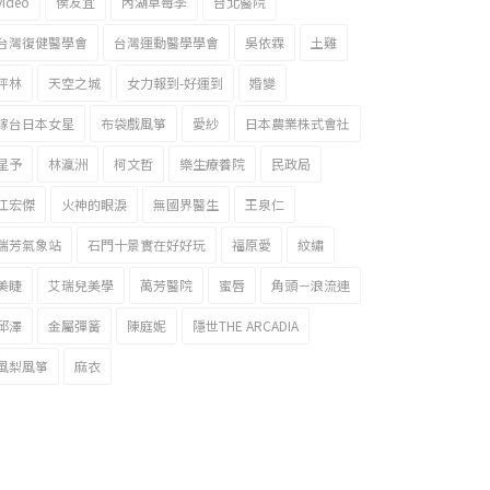
video
侯友宜
內湖草莓季
台北醫院
台灣復健醫學會
台灣運動醫學學會
吳依霖
土雞
坪林
天空之城
女力報到-好運到
婚變
嫁台日本女星
布袋戲風箏
愛紗
日本農業株式會社
星予
林瀛洲
柯文哲
樂生療養院
民政局
江宏傑
火神的眼淚
無國界醫生
王泉仁
瑞芳氣象站
石門十景實在好好玩
福原愛
紋繡
美睫
艾瑞兒美學
萬芳醫院
蜜唇
角頭－浪流連
邱澤
金屬彈簧
陳庭妮
隱世THE ARCADIA
風梨風箏
麻衣