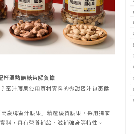
配杯溫熱無糖茶解負擔
運？蜜汁腰果使用真材實料的微甜蜜汁包裹健
「萬歲牌蜜汁腰果」精選優質腰果，採用獨家
材實料，具有營養補給、滋補強身等特性。