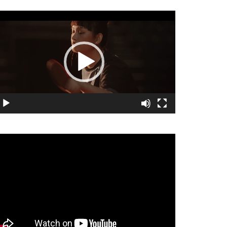
視
訊
播
放
器