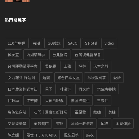
熱門關鍵字
110全中運
Ariel
GQ雜誌
SACO
S Hotel
video
侯友宜
內湖草莓季
台北醫院
台灣復健醫學會
台灣運動醫學學會
吳依霖
土雞
坪林
天空之城
女力報到-好運到
婚變
嫁台日本女星
布袋戲風箏
愛紗
日本農業株式會社
星予
林瀛洲
柯文哲
樂生療養院
民政局
江宏傑
火神的眼淚
無國界醫生
王泉仁
瑞芳氣象站
石門十景實在好好玩
福原愛
紋繡
美睫
艾瑞兒美學
萬芳醫院
蜜唇
角頭－浪流連
邱澤
金屬彈簧
陳庭妮
隱世THE ARCADIA
風梨風箏
麻衣