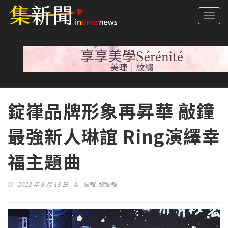
Togg
navi
錠嵂品牌形象再昇華 敲鐘
最強新人琳誼 Ring演繹幸
福主題曲
2023 年 8 月 18 日
編輯:
總編輯