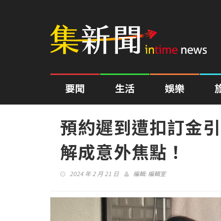
要聞
生活
娛樂
預約遲到遭扣訂金引
解成意外焦點！
2024 年 2 月 21 日
編輯:
編輯室