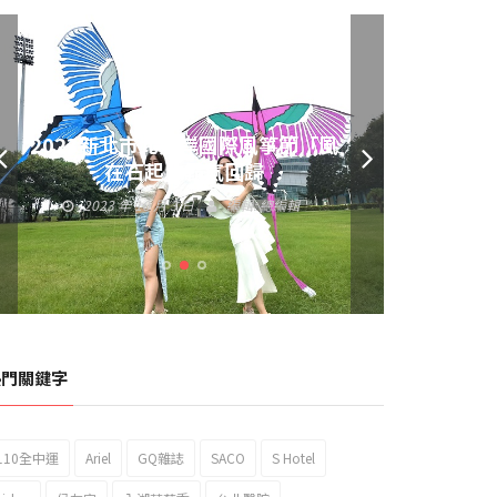
黃偉哲發放武聖夜市加碼夜市消費
券 呼籲做好登革熱防疫
2023 年 9 月 23 日
編輯:
總編輯
熱門關鍵字
110全中運
Ariel
GQ雜誌
SACO
S Hotel