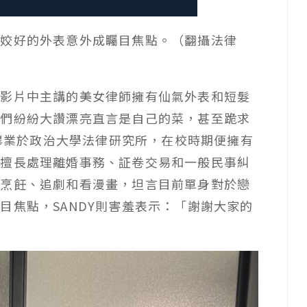
師姣好的外表意外成矚目焦點。（翻攝法律
因影片中主講的美女律師擁有仙氣外表和短髮
友們紛紛大讚漂亮直言是自己的菜，甚至跪求
，畢業於政治大學法律研究所，在校時期便擁有
，擅長處理離婚事務、証卷交易和一般民事糾
歡烹飪、追劇和看漫畫，坦言目前單身對於戀
目焦點，SANDY則害羞表示：「謝謝大家的