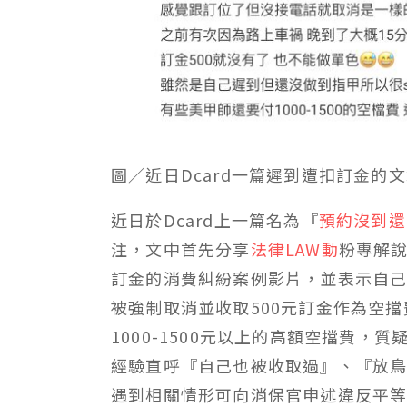
圖／近日Dcard一篇遲到遭扣訂金的文
近日於Dcard上一篇名為『
預約沒到還
注，文中首先分享
法律LAW動
粉專解說
訂金的消費糾紛案例影片，並表示自
被強制取消並收取500元訂金作為空
1000-1500元以上的高額空擋費
經驗直呼『自己也被收取過』、『放
遇到相關情形可向消保官申述違反平