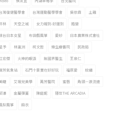
video
侯友宜
內湖草莓季
台北醫院
台灣復健醫學會
台灣運動醫學學會
吳依霖
土雞
坪林
天空之城
女力報到-好運到
婚變
嫁台日本女星
布袋戲風箏
愛紗
日本農業株式會社
星予
林瀛洲
柯文哲
樂生療養院
民政局
江宏傑
火神的眼淚
無國界醫生
王泉仁
瑞芳氣象站
石門十景實在好好玩
福原愛
紋繡
美睫
艾瑞兒美學
萬芳醫院
蜜唇
角頭－浪流連
邱澤
金屬彈簧
陳庭妮
隱世THE ARCADIA
風梨風箏
麻衣