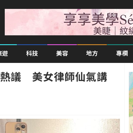
旅遊
科技
美容
地方
專欄
熱議 美女律師仙氣講