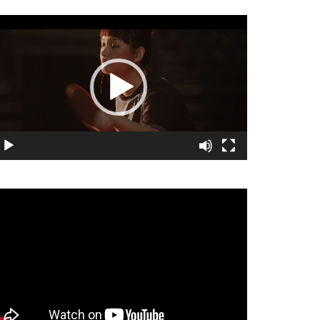
視
訊
播
放
器