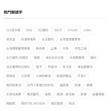
熱門關鍵字
110全中運
Ariel
GQ雜誌
SACO
S Hotel
video
2023新北市北海岸國際風箏節「風在石起」霸氣回歸
侯友宜
內湖草莓季
台北醫院
台灣復健醫學會
台灣運動醫學學會
吳依霖
土雞
坪林
天空之城
女力報到-好運到
婚變
嫁台日本女星
布袋戲風箏
愛紗
日本農業株式會社
星予
林瀛洲
柯文哲
樂生療養院
民政局
江宏傑
火神的眼淚
無國界醫生
王泉仁
瑞芳氣象站
石門十景實在好好玩
福原愛
紋繡
美睫
艾瑞兒美學
萬芳醫院
蜜唇
角頭－浪流連
邱澤
金屬彈簧
陳庭妮
隱世THE ARCADIA
風梨風箏
麻衣