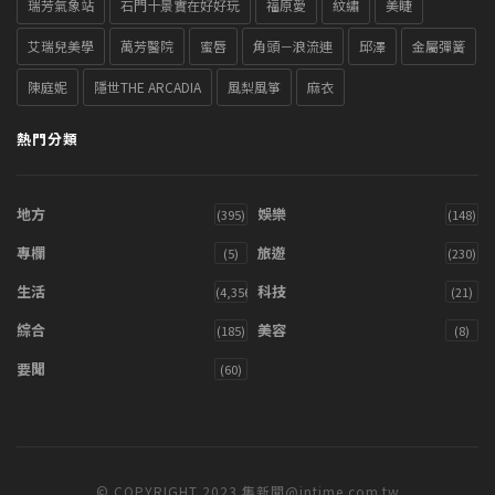
瑞芳氣象站
石門十景實在好好玩
福原愛
紋繡
美睫
艾瑞兒美學
萬芳醫院
蜜唇
角頭－浪流連
邱澤
金屬彈簧
陳庭妮
隱世THE ARCADIA
風梨風箏
麻衣
熱門分類
地方
娛樂
(395)
(148)
專欄
旅遊
(5)
(230)
生活
科技
(4,356)
(21)
綜合
美容
(185)
(8)
要聞
(60)
© COPYRIGHT 2023 集新聞@intime.com.tw