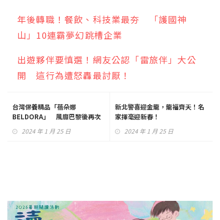
年後轉職！餐飲、科技業最夯 「護國神
山」10連霸夢幻跳槽企業
出遊夥伴要慎選！網友公認「雷旅伴」大公
開 這行為遭怒轟最討厭！
台灣保養精品「蓓朵娜
新北警喜迎金龍，龍福齊天！名
BELDORA」 風靡巴黎後再次
家揮毫迎新春！
征服紐約時裝週
2024 年 1 月 25 日
2024 年 1 月 25 日