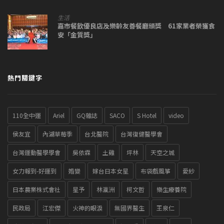
生活
嘉市餐飲優良店及樂齡友善餐廳頒獎 61家業者榮獲食
安「金質獎」
熱門關鍵字
110全中運
Ariel
GQ雜誌
SACO
S Hotel
video
侯友宜
內湖草莓季
台北醫院
台灣復健醫學會
台灣運動醫學學會
吳依霖
土雞
坪林
天空之城
女力報到-好運到
婚變
嫁台日本女星
布袋戲風箏
愛紗
日本農業株式會社
星予
林瀛洲
柯文哲
樂生療養院
民政局
江宏傑
火神的眼淚
無國界醫生
王泉仁