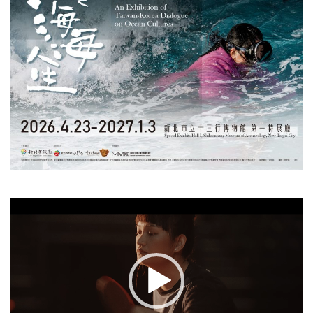
視
訊
播
放
器