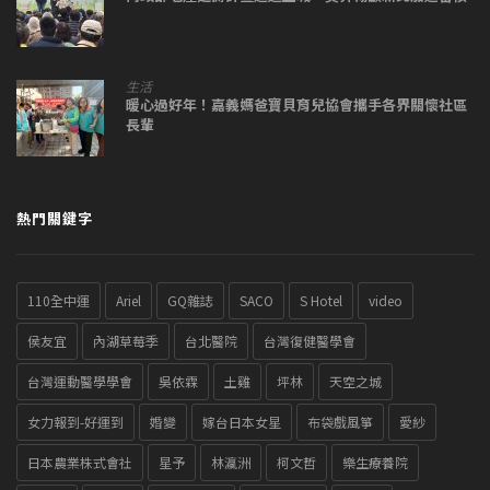
生活
暖心過好年！嘉義媽爸寶貝育兒協會攜手各界關懷社區
長輩
熱門關鍵字
110全中運
Ariel
GQ雜誌
SACO
S Hotel
video
侯友宜
內湖草莓季
台北醫院
台灣復健醫學會
台灣運動醫學學會
吳依霖
土雞
坪林
天空之城
女力報到-好運到
婚變
嫁台日本女星
布袋戲風箏
愛紗
日本農業株式會社
星予
林瀛洲
柯文哲
樂生療養院