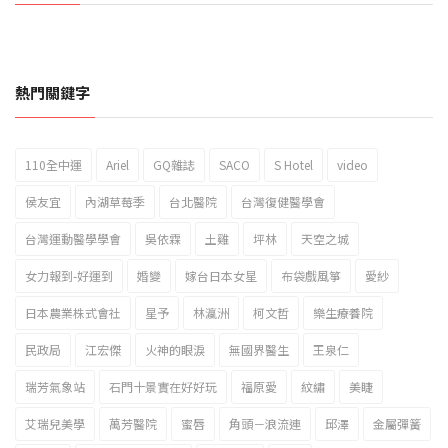
熱門關鍵字
110全中運
Ariel
GQ雜誌
SACO
S Hotel
video
2023新北市北海岸國際風箏節「風在石起」霸氣回歸
侯友宜
內湖草莓季
台北醫院
台灣復健醫學會
台灣運動醫學學會
吳依霖
土雞
坪林
天空之城
女力報到-好運到
婚變
嫁台日本女星
布袋戲風箏
愛紗
日本農業株式會社
星予
林瀛洲
柯文哲
樂生療養院
民政局
江宏傑
火神的眼淚
無國界醫生
王泉仁
瑞芳氣象站
石門十景實在好好玩
福原愛
紋繡
美睫
艾瑞兒美學
萬芳醫院
蜜唇
角頭－浪流連
邱澤
金屬彈簧