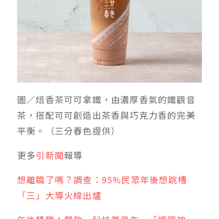
圖／焙香茶可可拿鐵，由濃厚香氣的鐵觀音
茶，搭配可可創造出茶香與巧克力香的完美
平衡。（三分春色提供）
更多
引新聞
報導
想離職了嗎？調查：95%民眾年後想跳槽
「三」大導火線出爐