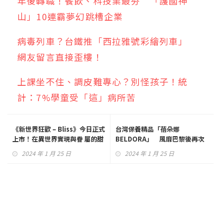
年後轉職！餐飲、科技業最夯 「護國神
山」10連霸夢幻跳槽企業
病毒列車？台鐵推「西拉雅號彩繪列車」
網友留言直接歪樓！
上課坐不住、調皮難專心？別怪孩子！統
計：7%學童受「這」病所苦
《新世界狂歡 – Bliss》今日正式
台灣保養精品「蓓朵娜
上市！在異世界實現與眷 屬的甜
BELDORA」 風靡巴黎後再次
蜜幻想
征服紐約時裝週
2024 年 1 月 25 日
2024 年 1 月 25 日