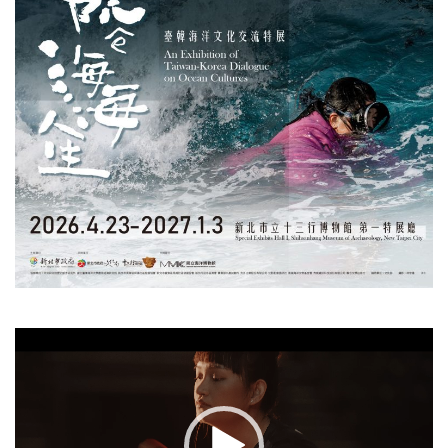
視
訊
播
放
器