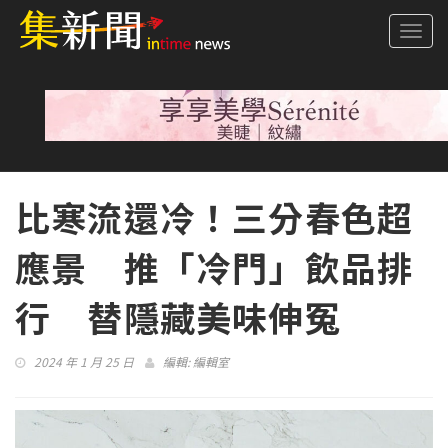
Togg
navi
比寒流還冷！三分春色超
應景 推「冷門」飲品排
行 替隱藏美味伸冤
2024 年 1 月 25 日
編輯:
編輯室