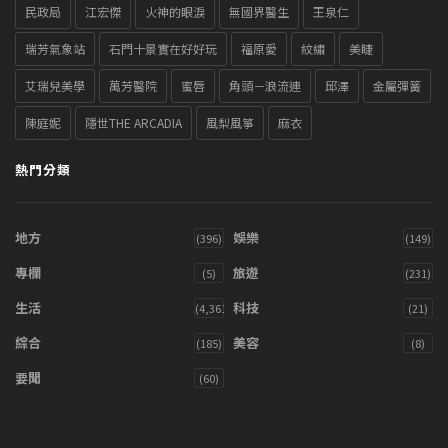
民政局
江宏傑
火神的眼淚
無國界醫生
王泉仁
瑞芳氣象站
石門十景實在好好玩
福原愛
紋繡
美睫
艾瑞兒美學
萬芳醫院
蜜唇
角頭－浪流連
邱澤
金屬彈簧
陳庭妮
隱世THE ARCADIA
風梨風箏
麻衣
熱門分類
地方
娛樂
(396)
(149)
專欄
旅遊
(5)
(231)
生活
科技
(4,361)
(21)
綜合
美容
(185)
(8)
要聞
(60)