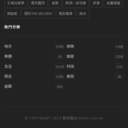
艾瑞兒美學
萬芳醫院
蜜唇
角頭－浪流連
邱澤
金屬彈簧
陳庭妮
隱世THE ARCADIA
風梨風箏
麻衣
熱門分類
地方
娛樂
(395)
(148)
專欄
旅遊
(5)
(230)
生活
科技
(4,355)
(21)
綜合
美容
(185)
(8)
要聞
(60)
© COPYRIGHT 2023 集新聞@intime.com.tw