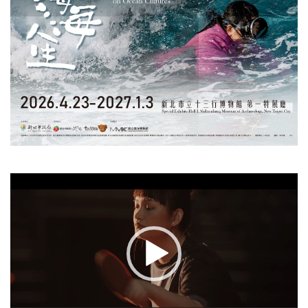
視
訊
播
放
器