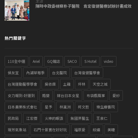
生活
陳時中政委視察朴子醫院 肯定復健醫療試辦計畫成效
熱門關鍵字
110全中運
Ariel
GQ雜誌
SACO
S Hotel
video
侯友宜
內湖草莓季
台北醫院
台灣復健醫學會
台灣運動醫學學會
吳依霖
土雞
坪林
天空之城
女力報到-好運到
婚變
嫁台日本女星
布袋戲風箏
愛紗
日本農業株式會社
星予
林瀛洲
柯文哲
樂生療養院
民政局
江宏傑
火神的眼淚
無國界醫生
王泉仁
瑞芳氣象站
石門十景實在好好玩
福原愛
紋繡
美睫