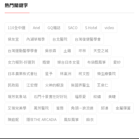
熱門關鍵字
110全中運
Ariel
GQ雜誌
SACO
S Hotel
video
2023新北市北海岸國際風箏節「風在石起」霸氣回歸
侯友宜
內湖草莓季
台北醫院
台灣復健醫學會
台灣運動醫學學會
吳依霖
土雞
坪林
天空之城
女力報到-好運到
婚變
嫁台日本女星
布袋戲風箏
愛紗
日本農業株式會社
星予
林瀛洲
柯文哲
樂生療養院
民政局
江宏傑
火神的眼淚
無國界醫生
王泉仁
瑞芳氣象站
石門十景實在好好玩
福原愛
紋繡
美睫
艾瑞兒美學
萬芳醫院
蜜唇
角頭－浪流連
邱澤
金屬彈簧
陳庭妮
隱世THE ARCADIA
風梨風箏
麻衣