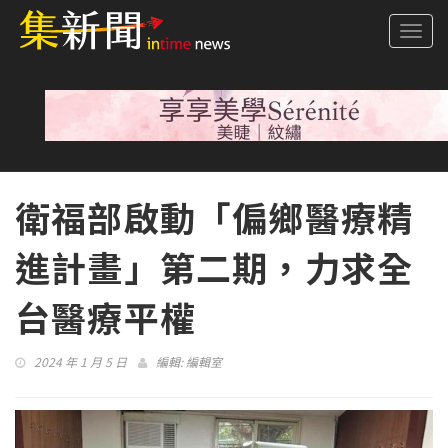
Togg
navi
衛福部啟動「偏鄉醫療精
進計畫」第二期，力求全
台醫療平權
2024 年 1 月 5 日
編輯:
編輯室