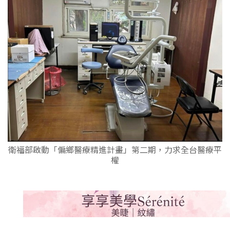
衛福部啟動「偏鄉醫療精進計畫」第二期，力求全台醫療平
權