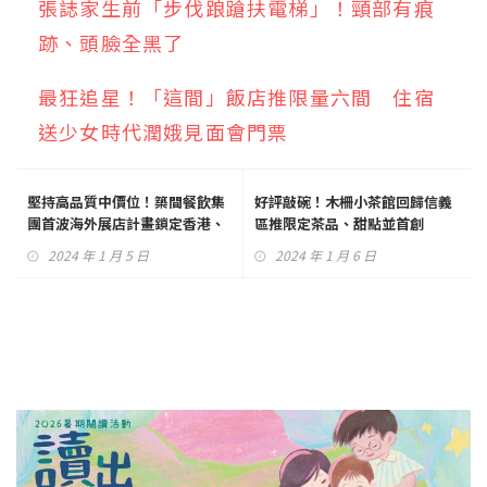
張誌家生前「步伐踉蹌扶電梯」！頸部有痕
跡、頭臉全黑了
最狂追星！「這間」飯店推限量六間 住宿
送少女時代潤娥見面會門票
堅持高品質中價位！築間餐飲集
好評敲碗！木柵小茶館回歸信義
團首波海外展店計畫鎖定香港、
區推限定茶品、甜點並首創
日本佈局
Chatbot數位互動找茶體驗！
2024 年 1 月 5 日
2024 年 1 月 6 日