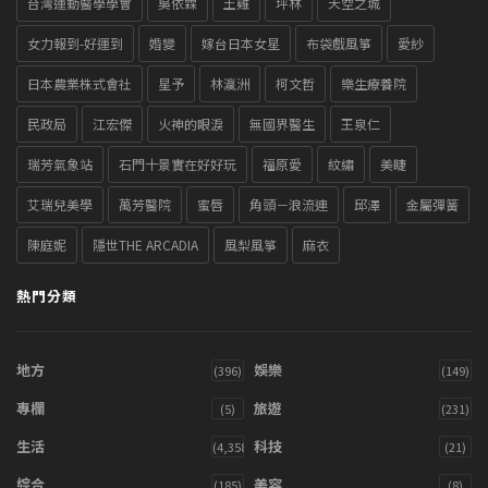
台灣運動醫學學會
吳依霖
土雞
坪林
天空之城
女力報到-好運到
婚變
嫁台日本女星
布袋戲風箏
愛紗
日本農業株式會社
星予
林瀛洲
柯文哲
樂生療養院
民政局
江宏傑
火神的眼淚
無國界醫生
王泉仁
瑞芳氣象站
石門十景實在好好玩
福原愛
紋繡
美睫
艾瑞兒美學
萬芳醫院
蜜唇
角頭－浪流連
邱澤
金屬彈簧
陳庭妮
隱世THE ARCADIA
風梨風箏
麻衣
熱門分類
地方
娛樂
(396)
(149)
專欄
旅遊
(5)
(231)
生活
科技
(4,358)
(21)
綜合
美容
(185)
(8)