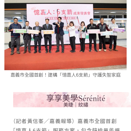
嘉義市全國首創！建構「憶嘉人6支箭」守護失智家庭
（記者黃信峯／嘉義報導）嘉義市全國首創
「憶嘉人6支箭」服務方案，包含篩檢量能擴