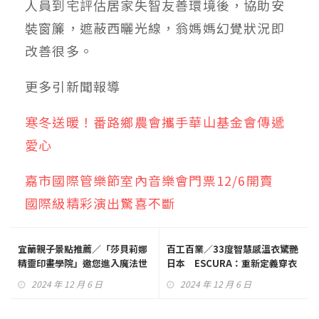
人員到宅評估居家失智友善環境後，協助安
裝窗簾，遮蔽西曬光線，翁媽媽幻覺狀況即
改善很多。
更多
引新聞
報導
寒冬送暖！番路鄉農會攜手華山基金會傳遞
愛心
嘉市國際管樂節室內音樂會門票12/6開賣
國際級精彩演出驚喜不斷
宜蘭親子景點推薦／「莎貝莉娜
百工百業／33度智慧感溫衣驚艷
精靈印畫學院」邀您進入魔法世
日本 ESCURA：重新定義穿衣
界
哲學
2024 年 12 月 6 日
2024 年 12 月 6 日