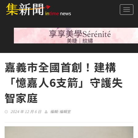
Togg
navi
嘉義市全國首創！建構
「憶嘉人6支箭」守護失
智家庭
2024 年 12 月 6 日
編輯:
編輯室