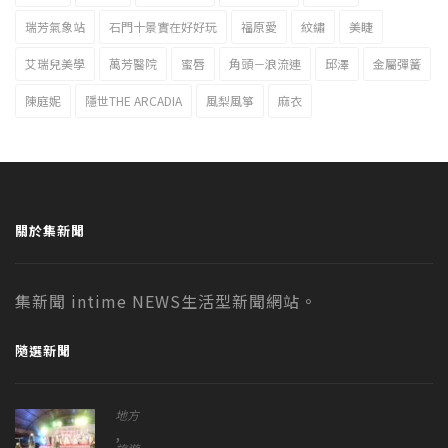
瑞芳氣象站
石門十景實在好好玩
福原愛
紋繡
美睫
艾瑞兒美學
萬芳醫院
蜜唇
角頭－浪流連
邱澤
金屬彈簧
陳庭妮
隱世THE ARCADIA
風梨風箏
麻衣
關於集新聞
集新聞 intime NEWS生活型新聞網站。
隨選新聞
地方
,