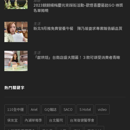
旅遊
2023靚靚楊梅慶元宵踩街活動-歡燈喜慶藝起GO 得獎
名單揭曉
生活
新北9月推免費營養午餐 陳乃瑜要求專案報告顧品質
生活
「獻烘焙」台南店盛大開幕！３款可頌受消費者青睞
熱門關鍵字
110全中運
Ariel
GQ雜誌
SACO
S Hotel
video
侯友宜
內湖草莓季
台北醫院
台灣復健醫學會