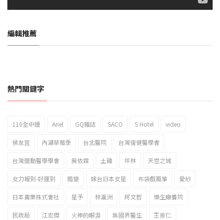
編輯推薦
熱門關鍵字
110全中運
Ariel
GQ雜誌
SACO
S Hotel
video
2023新北市北海岸國際風箏節「風在石起」霸氣回歸
侯友宜
內湖草莓季
台北醫院
台灣復健醫學會
台灣運動醫學學會
吳依霖
土雞
坪林
天空之城
女力報到-好運到
婚變
嫁台日本女星
布袋戲風箏
愛紗
日本農業株式會社
星予
林瀛洲
柯文哲
樂生療養院
民政局
江宏傑
火神的眼淚
無國界醫生
王泉仁