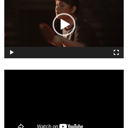
播
放
器