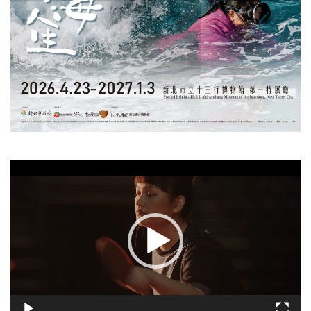
視
訊
播
放
器