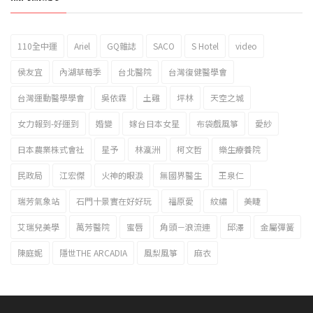
110全中運
Ariel
GQ雜誌
SACO
S Hotel
video
2023新北市北海岸國際風箏節「風在石起」霸氣回歸
侯友宜
內湖草莓季
台北醫院
台灣復健醫學會
台灣運動醫學學會
吳依霖
土雞
坪林
天空之城
女力報到-好運到
婚變
嫁台日本女星
布袋戲風箏
愛紗
日本農業株式會社
星予
林瀛洲
柯文哲
樂生療養院
民政局
江宏傑
火神的眼淚
無國界醫生
王泉仁
瑞芳氣象站
石門十景實在好好玩
福原愛
紋繡
美睫
艾瑞兒美學
萬芳醫院
蜜唇
角頭－浪流連
邱澤
金屬彈簧
陳庭妮
隱世THE ARCADIA
風梨風箏
麻衣