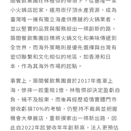
間餐飲集團在林楷傑的帶領下，從基隆一家
小火鍋店起家，運用崁仔頂水產資源，成為
臺灣唯一擁有獨立海產供應鏈的火鍋業者，
並以堅實的品質與服務殺出一條創新的路。
築間餐飲集團目標將火鍋文化和美味傳遞到
全世界，而海外策略則是優先選擇與台灣有
密切聯繫和文化相似的地區，如香港和日
本，作為其海外市場的起點。
事實上，築間餐飲集團曾於2017年進軍上
海，慘摔一跤重賠1億，林楷傑卻決定盈虧自
負、禍不及股東，而後再經歷疫情實體門市
營收虧損70%的考驗，仍堅持不裁員並把握
機會大舉展店，重新摸索出一條新出路，因
此自2022年起營收年年創新高，法人更預估