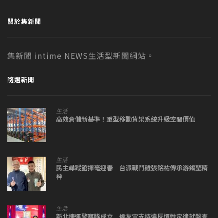
關於集新聞
集新聞 intime NEWS生活型新聞網站。
隨選新聞
生活
高效倉儲新基準！重型移動貨架系統升級空間價值
生活
民主尋蹤館揮毫迎春 台派戰鬥雞張銘祐傳承游錫堃精
神
生活
新北捷運警察隊成立 侯友宜支持違反慣性定律就盤查