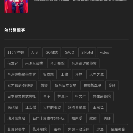
熱門關鍵字
110全中運
Ariel
GQ雜誌
SACO
S Hotel
video
侯友宜
內湖草莓季
台北醫院
台灣復健醫學會
台灣運動醫學學會
吳依霖
土雞
坪林
天空之城
女力報到-好運到
婚變
嫁台日本女星
布袋戲風箏
愛紗
日本農業株式會社
星予
林瀛洲
柯文哲
樂生療養院
民政局
江宏傑
火神的眼淚
無國界醫生
王泉仁
瑞芳氣象站
石門十景實在好好玩
福原愛
紋繡
美睫
艾瑞兒美學
萬芳醫院
蜜唇
角頭－浪流連
邱澤
金屬彈簧