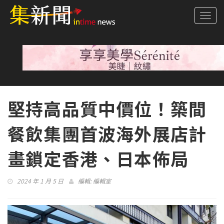
Togg
navi
堅持高品質中價位！築間
餐飲集團首波海外展店計
畫鎖定香港、日本佈局
2024 年 1 月 5 日
編輯:
編輯室