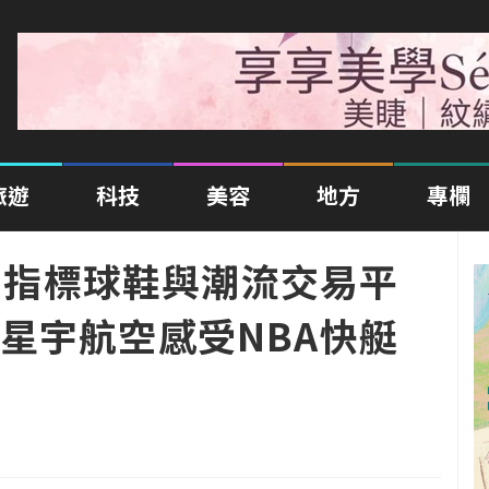
旅遊
科技
美容
地方
專欄
亞洲指標球鞋與潮流交易平
星宇航空感受NBA快艇