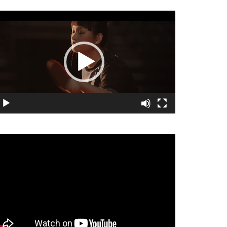
視
訊
播
放
器