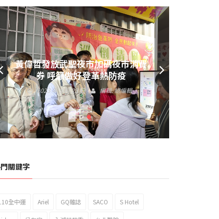
黃偉哲發放武聖夜市加碼夜市消費
券 呼籲做好登革熱防疫
2023 年 9 月 23 日
編輯:
總編輯
熱門關鍵字
110全中運
Ariel
GQ雜誌
SACO
S Hotel