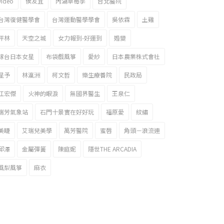
video
侯友宜
內湖草莓季
台北醫院
台灣復健醫學會
台灣運動醫學學會
吳依霖
土雞
坪林
天空之城
女力報到-好運到
婚變
嫁台日本女星
布袋戲風箏
愛紗
日本農業株式會社
星予
林瀛洲
柯文哲
樂生療養院
民政局
江宏傑
火神的眼淚
無國界醫生
王泉仁
瑞芳氣象站
石門十景實在好好玩
福原愛
紋繡
美睫
艾瑞兒美學
萬芳醫院
蜜唇
角頭－浪流連
邱澤
金屬彈簧
陳庭妮
隱世THE ARCADIA
風梨風箏
麻衣