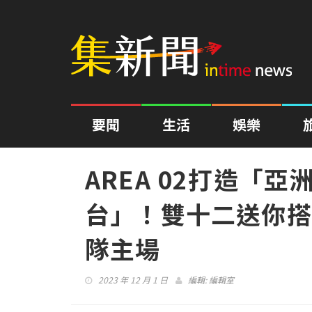
要聞
生活
娛樂
AREA 02打造「
台」！雙十二送你搭
隊主場
2023 年 12 月 1 日
編輯:
編輯室