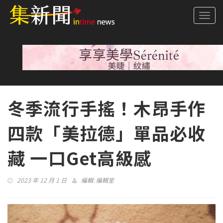
Togg
navi
冬季流行手搖！木昂手作
四款「美拉德」單品必收
藏 一口Get高級感
2023 年 12 月 1 日
編輯:
編輯室