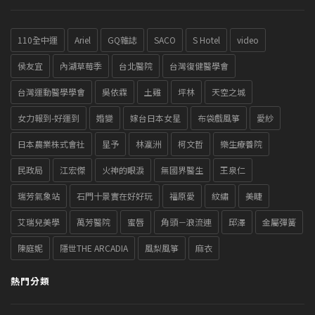
110全中運
Ariel
GQ雜誌
SACO
S Hotel
video
侯友宜
內湖草莓季
台北醫院
台灣復健醫學會
台灣運動醫學學會
吳依霖
土雞
坪林
天空之城
女力報到-好運到
婚變
嫁台日本女星
布袋戲風箏
愛紗
日本農業株式會社
星予
林瀛洲
柯文哲
樂生療養院
民政局
江宏傑
火神的眼淚
無國界醫生
王泉仁
瑞芳氣象站
石門十景實在好好玩
福原愛
紋繡
美睫
艾瑞兒美學
萬芳醫院
蜜唇
角頭－浪流連
邱澤
金屬彈簧
陳庭妮
隱世THE ARCADIA
風梨風箏
麻衣
熱門分類