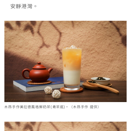
安靜港灣。
木昂手作美拉德風格鮮奶茶(青茶底)。（木昂手作 提供）