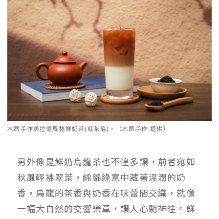
木昂手作美拉德風格鮮奶茶(紅茶底)。（木昂手作 提供）
另外像是鮮奶烏龍茶也不惶多讓，前者宛如
秋風輕拂翠葉，綿綿綠意中藏著溫潤的奶
香，烏龍的茶香與奶香在味蕾間交織，就像
一幅大自然的交響樂章，讓人心馳神往。鮮