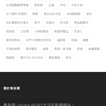
台灣運動醫學學會
吳依霖
土雞
坪林
天空之城
女力報到-好運到
婚變
嫁台日本女星
布袋戲風箏
愛紗
日本農業株式會社
星予
林瀛洲
柯文哲
樂生療養院
民政局
江宏傑
火神的眼淚
無國界醫生
王泉仁
瑞芳氣象站
石門十景實在好好玩
福原愛
紋繡
美睫
艾瑞兒美學
萬芳醫院
蜜唇
角頭－浪流連
邱澤
金屬彈簧
陳庭妮
隱世THE ARCADIA
風梨風箏
麻衣
關於集新聞
集新聞 intime NEWS生活型新聞網站。