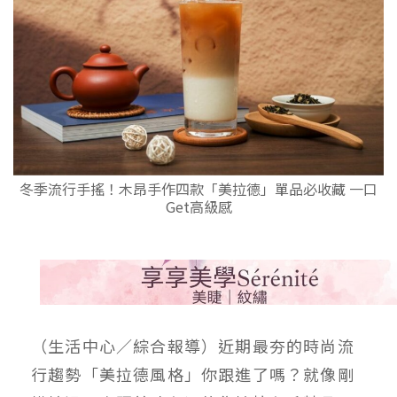
冬季流行手搖！木昂手作四款「美拉德」單品必收藏 一口
Get高級感
（生活中心／綜合報導）近期最夯的時尚流
行趨勢「美拉德風格」你跟進了嗎？就像剛