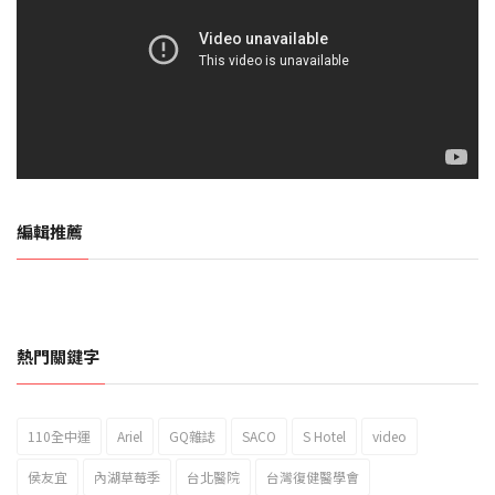
編輯推薦
熱門關鍵字
110全中運
Ariel
GQ雜誌
SACO
S Hotel
video
2023新北市北海岸國際風箏節「風在石起」霸氣回歸
侯友宜
內湖草莓季
台北醫院
台灣復健醫學會