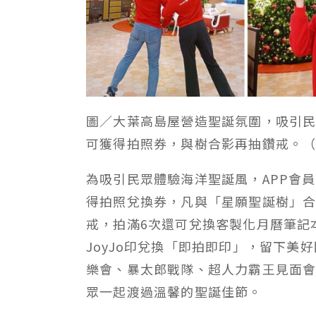
圖／大葉高島屋營造聖誕氛圍，吸引民眾
可獲得拍照券，與樹合影再抽鑽戒。
為吸引民眾體驗海洋聖誕風，APP會員
得拍照兌換券，凡與「星願聖誕樹」合照
戒，拍滿6次還可兌換客製化月曆筆記本
JoyJo印兌換「即拍即印」，留下美
樂會、暴太郎戰隊、超人力霸王見面
眾一起渡過溫馨的聖誕佳節。