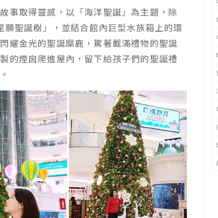
話故事取得靈感，以「海洋聖誕」為主題，除
「星願聖誕樹」，並結合館內巨型水族箱上的環
與閃耀金光的聖誕糜鹿，駕著載滿禮物的聖誕
特製的煙囪爬進屋內，留下給孩子們的聖誕禮
味。