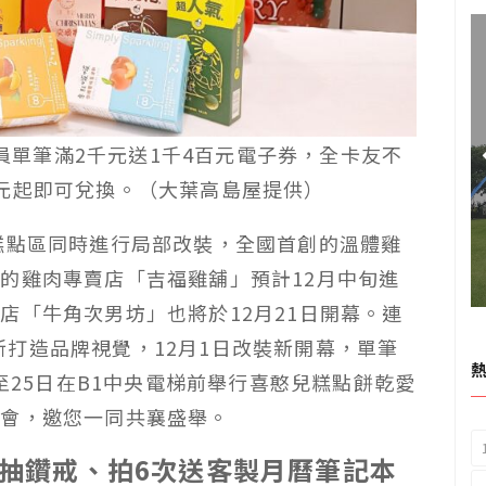
會員單筆滿2千元送1千4百元電子券，全卡友不
元起即可兌換。（大葉高島屋提供）
糕點區同時進行局部改裝，全國首創的溫體雞
的雞肉專賣店「吉福雞舖」預計12月中旬進
店「牛角次男坊」也將於12月21日開幕。連
」重新打造品牌視覺，12月1日改裝新開幕，單筆
日至25日在B1中央電梯前舉行喜憨兒糕點餅乾愛
金會，邀您一同共襄盛舉。
影抽鑽戒、拍6次送客製月曆筆記本