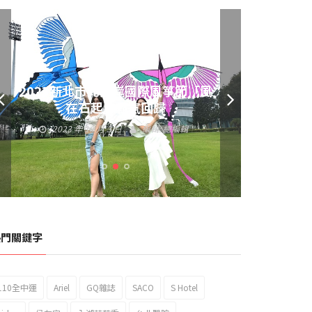
黃偉哲發放武聖夜市加碼夜市消費
券 呼籲做好登革熱防疫
2023 年 9 月 23 日
編輯:
總編輯
熱門關鍵字
110全中運
Ariel
GQ雜誌
SACO
S Hotel