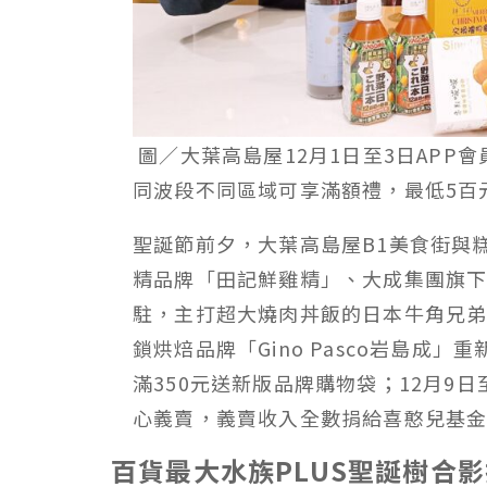
圖／大葉高島屋12月1日至3日APP
同波段不同區域可享滿額禮，最低5百
聖誕節前夕，大葉高島屋B1美食街與
精品牌「田記鮮雞精」、大成集團旗下
駐，主打超大燒肉丼飯的日本牛角兄弟
鎖烘焙品牌「Gino Pasco岩島成
滿350元送新版品牌購物袋；12月9
心義賣，義賣收入全數捐給喜憨兒基
百貨最大水族PLUS聖誕樹合