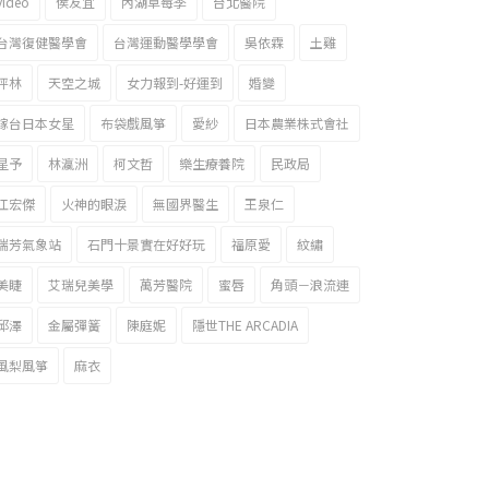
video
侯友宜
內湖草莓季
台北醫院
台灣復健醫學會
台灣運動醫學學會
吳依霖
土雞
坪林
天空之城
女力報到-好運到
婚變
嫁台日本女星
布袋戲風箏
愛紗
日本農業株式會社
星予
林瀛洲
柯文哲
樂生療養院
民政局
江宏傑
火神的眼淚
無國界醫生
王泉仁
瑞芳氣象站
石門十景實在好好玩
福原愛
紋繡
美睫
艾瑞兒美學
萬芳醫院
蜜唇
角頭－浪流連
邱澤
金屬彈簧
陳庭妮
隱世THE ARCADIA
風梨風箏
麻衣