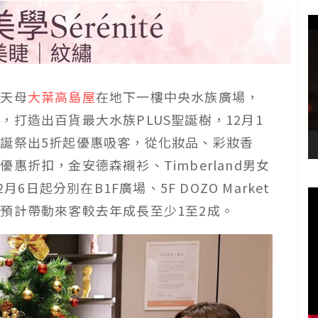
，天母
大葉高島屋
在地下一樓中央水族廣場，
打造出百貨最大水族PLUS聖誕樹，12月1
誕祭出5折起優惠吸客，從化妝品、彩妝香
惠折扣，金安德森襯衫、Timberland男女
6日起分別在B1F廣場、5F DOZO Market
預計帶動來客較去年成長至少1至2成。