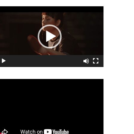
視
訊
播
放
器