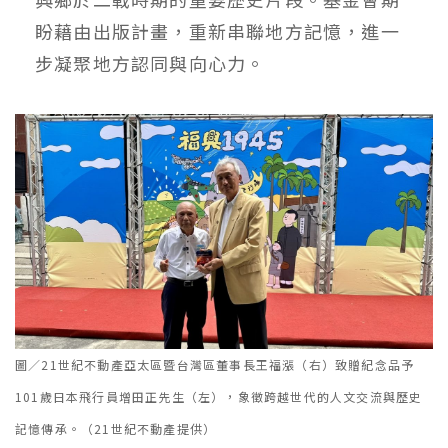
盼藉由出版計畫，重新串聯地方記憶，進一
步凝聚地方認同與向心力。
圖／21世紀不動產亞太區暨台灣區董事長王福漲（右）致贈紀念品予
101歲日本飛行員增田正先生（左），象徵跨越世代的人文交流與歷史
記憶傳承。（21世紀不動產提供）