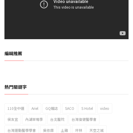
編輯推薦
熱門關鍵字
110全中運
Ariel
GQ雜誌
SACO
S Hotel
video
2023新北市北海岸國際風箏節「風在石起」霸氣回歸
侯友宜
內湖草莓季
台北醫院
台灣復健醫學會
台灣運動醫學學會
吳依霖
土雞
坪林
天空之城