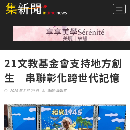
Togg
navi
21文教基金會支持地方創
生 串聯彰化跨世代記憶
2026 年 5 月 29 日
編輯:
編輯室