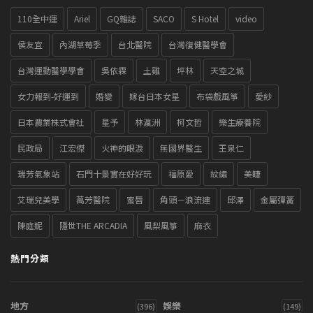
110全中運
Ariel
GQ雜誌
SACO
S Hotel
video
侯友宜
內湖草莓季
台北醫院
台灣復健醫學會
台灣運動醫學學會
吳依霖
土雞
坪林
天空之城
女力報到-好運到
婚變
嫁台日本女星
布袋戲風箏
愛紗
日本農業株式會社
星予
林瀛洲
柯文哲
樂生療養院
民政局
江宏傑
火神的眼淚
無國界醫生
王泉仁
瑞芳氣象站
石門十景實在好好玩
福原愛
紋繡
美睫
艾瑞兒美學
萬芳醫院
蜜唇
角頭－浪流連
邱澤
金屬彈簧
陳庭妮
隱世THE ARCADIA
風梨風箏
麻衣
熱門分類
地方
娛樂
(396)
(149)