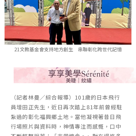
21文教基金會支持地方創生 串聯彰化跨世代記憶
（記者林曼／綜合報導）101歲的日本飛行
員增田正先生，近日再次踏上81年前曾經駐
紮過的彰化福興鄉土地。當他凝視著昔日飛
行場照片與資料時，神情專注而感慨，口中
不斷輕聲說著：「非常懷念。」對在場許多