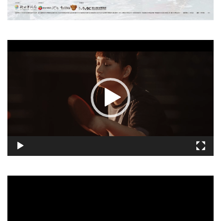
視
訊
播
放
器