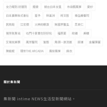
女力報到-好運到
婚變
嫁台日本女星
布袋戲風箏
愛紗
日本農業株式會社
星予
林瀛洲
柯文哲
樂生療養院
民政局
江宏傑
火神的眼淚
無國界醫生
王泉仁
瑞芳氣象站
石門十景實在好好玩
福原愛
紋繡
美睫
艾瑞兒美學
萬芳醫院
蜜唇
角頭－浪流連
邱澤
金屬彈簧
陳庭妮
隱世THE ARCADIA
風梨風箏
麻衣
關於集新聞
集新聞 intime NEWS生活型新聞網站。