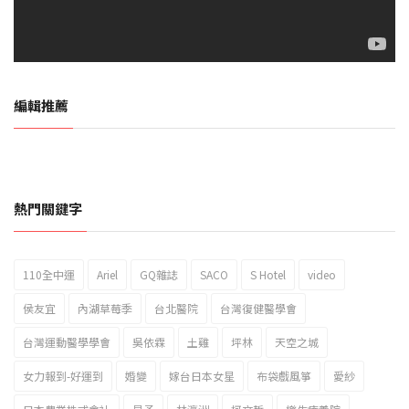
編輯推薦
熱門關鍵字
110全中運
Ariel
GQ雜誌
SACO
S Hotel
video
2023新北市北海岸國際風箏節「風在石起」霸氣回歸
侯友宜
內湖草莓季
台北醫院
台灣復健醫學會
台灣運動醫學學會
吳依霖
土雞
坪林
天空之城
女力報到-好運到
婚變
嫁台日本女星
布袋戲風箏
愛紗