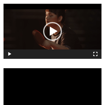
視
訊
播
放
器