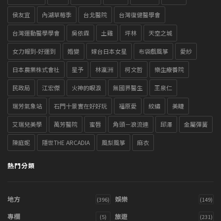
侯友宜
內湖草莓季
台北醫院
台灣復健醫學會
台灣運動醫學學會
吳依霖
土雞
坪林
天空之城
女力報到-好運到
婚變
嫁台日本女星
布袋戲風箏
愛紗
日本農業株式會社
星予
林瀛洲
柯文哲
樂生療養院
民政局
江宏傑
火神的眼淚
無國界醫生
王泉仁
瑞芳氣象站
石門十景實在好好玩
福原愛
紋繡
美睫
艾瑞兒美學
萬芳醫院
蜜唇
角頭－浪流連
邱澤
金屬彈簧
陳庭妮
隱世THE ARCADIA
風梨風箏
麻衣
熱門分類
地方
娛樂
(396)
(149)
專欄
旅遊
(5)
(231)