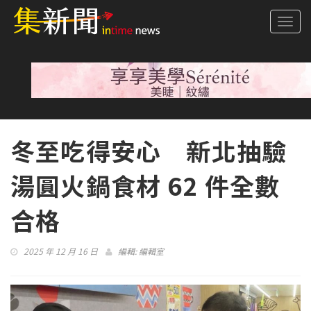
Togg
navi
冬至吃得安心 新北抽驗
湯圓火鍋食材 62 件全數
合格
2025 年 12 月 16 日
編輯:
編輯室