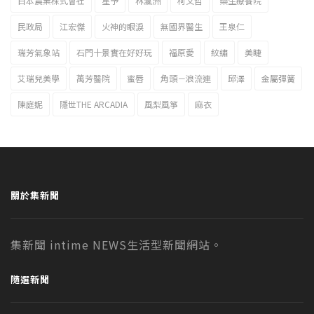
日本農業株式會社
星予
林瀛洲
柯文哲
樂生療養院
民政局
江宏傑
火神的眼淚
無國界醫生
王泉仁
瑞芳氣象站
石門十景實在好好玩
福原愛
紋繡
美睫
艾瑞兒美學
萬芳醫院
蜜唇
角頭－浪流連
邱澤
金屬彈簧
陳庭妮
隱世THE ARCADIA
風梨風箏
麻衣
關於集新聞
集新聞 intime NEWS生活型新聞網站。
隨選新聞