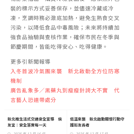
裝的標示方式妥善保存，並儘速冷藏或冷
凍，烹調時務必澈底加熱，避免生熟食交叉
污染，以降低食品中毒風險；未來將持續加
強食品抽驗與查核作業，確保市民在冬季與
節慶期間，皆能吃得安心、吃得健康。
更多引新聞報導
入冬首波冷氣團來襲 新北啟動全方位防寒
機制
廣告亂象多／黑藥丸到瘦瘦針誇大不實 代
言藝人恐連帶處分
新北推生活式交通安全宣導 侯
低溫來襲 新北啟動關懷行動守
友宜：安全落實每一天
護街友長者
2025 年 12 月 16 日
2025 年 12 月 17 日