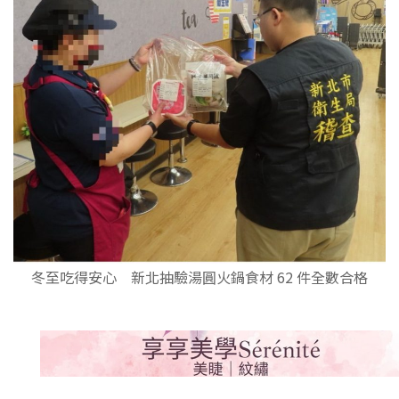
冬至吃得安心 新北抽驗湯圓火鍋食材 62 件全數合格