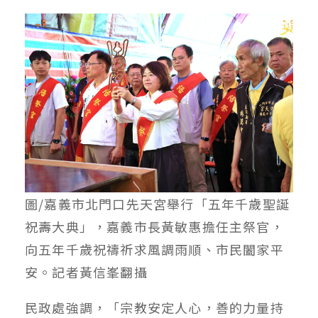
圖/嘉義市北門口先天宮舉行「五年千歲聖誕
祝壽大典」，嘉義市長黃敏惠擔任主祭官，
向五年千歲祝禱祈求風調雨順、市民闔家平
安。記者黃信峯翻攝
民政處強調，「宗教安定人心，善的力量持