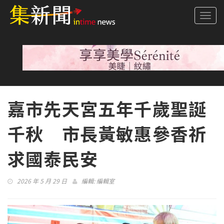
Togg
navi
嘉市先天宮五年千歲聖誕
千秋 市長黃敏惠參香祈
求國泰民安
2026 年 5 月 29 日
編輯:
編輯室