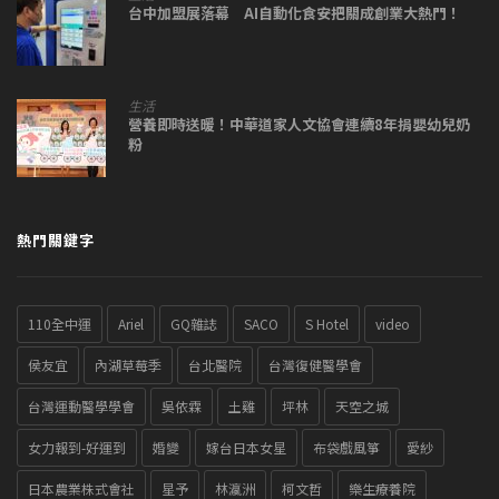
台中加盟展落幕 AI自動化食安把關成創業大熱門！
生活
營養即時送暖！中華道家人文協會連續8年捐嬰幼兒奶
粉
熱門關鍵字
110全中運
Ariel
GQ雜誌
SACO
S Hotel
video
侯友宜
內湖草莓季
台北醫院
台灣復健醫學會
台灣運動醫學學會
吳依霖
土雞
坪林
天空之城
女力報到-好運到
婚變
嫁台日本女星
布袋戲風箏
愛紗
日本農業株式會社
星予
林瀛洲
柯文哲
樂生療養院