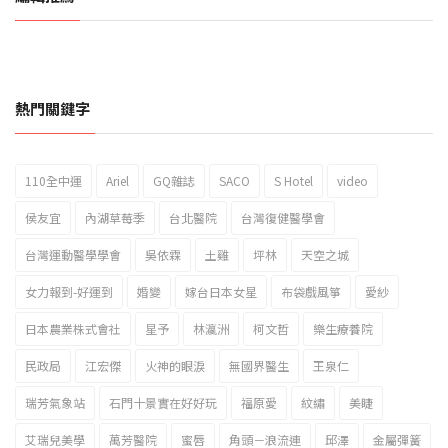
熱門關鍵字
110全中運
Ariel
GQ雜誌
SACO
S Hotel
video
2023新北市北海岸國際風箏節「風在石起」霸氣回歸
侯友宜
內湖草莓季
台北醫院
台灣復健醫學會
台灣運動醫學學會
吳依霖
土雞
坪林
天空之城
女力報到-好運到
婚變
嫁台日本女星
布袋戲風箏
愛紗
日本農業株式會社
星予
林瀛洲
柯文哲
樂生療養院
民政局
江宏傑
火神的眼淚
無國界醫生
王泉仁
瑞芳氣象站
石門十景實在好好玩
福原愛
紋繡
美睫
艾瑞兒美學
萬芳醫院
蜜唇
角頭－浪流連
邱澤
金屬彈簧