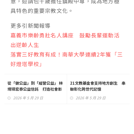
意，迎請包千歲擔任鎮殿中尊，成為地方極
具特色的重要宗教文化。
更多引新聞報導
嘉義市樂齡勇壯名人講座 鼓勵長輩運動活
出逆齡人生
落實三好教育有成！南華大學連續2年獲「三
好燈塔學校」
從「做公益」到「經營公益」 林
21文教基金會支持地方創生 串
堉璘宏泰公益信託 打造社會影
聯彰化跨世代記憶
響力新典範
2026 年 5 月 29 日
2026 年 5 月 29 日