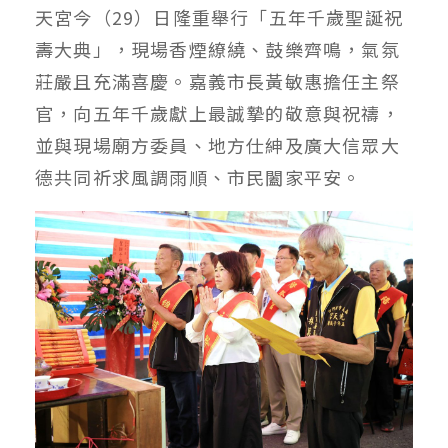
天宮今（29）日隆重舉行「五年千歲聖誕祝
壽大典」，現場香煙繚繞、鼓樂齊鳴，氣氛
莊嚴且充滿喜慶。嘉義市長黃敏惠擔任主祭
官，向五年千歲獻上最誠摯的敬意與祝禱，
並與現場廟方委員、地方仕紳及廣大信眾大
德共同祈求風調雨順、市民闔家平安。