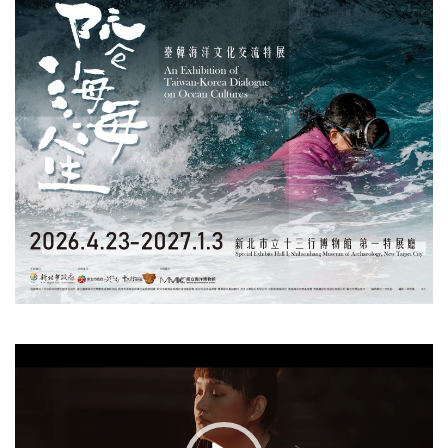
視
訊
播
放
器