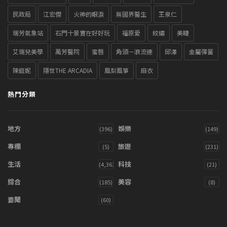
民政局
江宏傑
火神的眼淚
無國界醫生
王泉仁
瑞芳氣象站
石門十景實在好好玩
福原愛
紋繡
美睫
艾瑞兒美學
萬芳醫院
蜜唇
角頭－浪流連
邱澤
金屬彈簧
陳庭妮
隱世THE ARCADIA
風梨風箏
麻衣
熱門分類
地方
娛樂
(396)
(149)
專欄
旅遊
(5)
(231)
生活
科技
(4,361)
(21)
綜合
美容
(185)
(8)
要聞
(60)