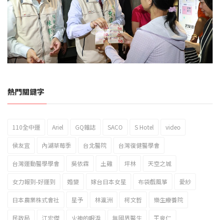
熱門關鍵字
110全中運
Ariel
GQ雜誌
SACO
S Hotel
video
侯友宜
內湖草莓季
台北醫院
台灣復健醫學會
台灣運動醫學學會
吳依霖
土雞
坪林
天空之城
女力報到-好運到
婚變
嫁台日本女星
布袋戲風箏
愛紗
日本農業株式會社
星予
林瀛洲
柯文哲
樂生療養院
民政局
江宏傑
火神的眼淚
無國界醫生
王泉仁