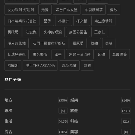
女力報到-好運到
婚變
嫁台日本女星
布袋戲風箏
愛紗
日本農業株式會社
星予
林瀛洲
柯文哲
樂生療養院
民政局
江宏傑
火神的眼淚
無國界醫生
王泉仁
瑞芳氣象站
石門十景實在好好玩
福原愛
紋繡
美睫
艾瑞兒美學
萬芳醫院
蜜唇
角頭－浪流連
邱澤
金屬彈簧
陳庭妮
隱世THE ARCADIA
風梨風箏
麻衣
熱門分類
地方
娛樂
(396)
(149)
專欄
旅遊
(5)
(231)
生活
科技
(4,358)
(21)
綜合
美容
(185)
(8)