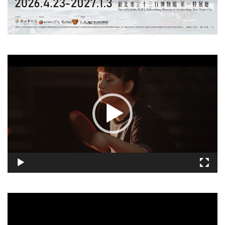
視
訊
播
放
器