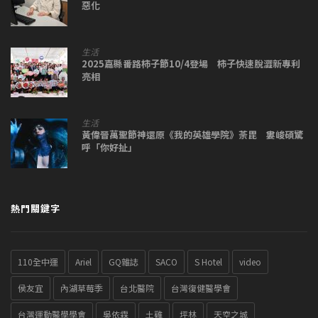
惡化
生活
2025嘉縣番路柿子節10/4登場 柿子快速脫澀新專利
亮相
生活
黃偉晉萬聖節神還原《我的英雄學院》荼毘 婁峻碩驚
呼「你好扯」
熱門關鍵字
110全中運
Ariel
GQ雜誌
SACO
S Hotel
video
侯友宜
內湖草莓季
台北醫院
台灣復健醫學會
台灣運動醫學學會
吳依霖
土雞
坪林
天空之城