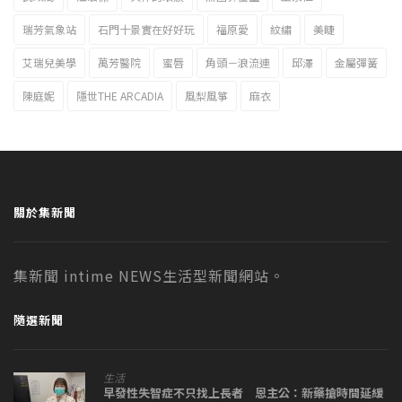
瑞芳氣象站
石門十景實在好好玩
福原愛
紋繡
美睫
艾瑞兒美學
萬芳醫院
蜜唇
角頭－浪流連
邱澤
金屬彈簧
陳庭妮
隱世THE ARCADIA
風梨風箏
麻衣
關於集新聞
集新聞 intime NEWS生活型新聞網站。
隨選新聞
生活
早發性失智症不只找上長者 恩主公：新藥搶時間延緩