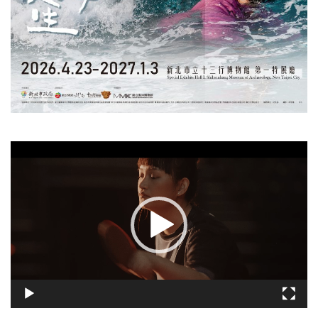
視
訊
播
放
器