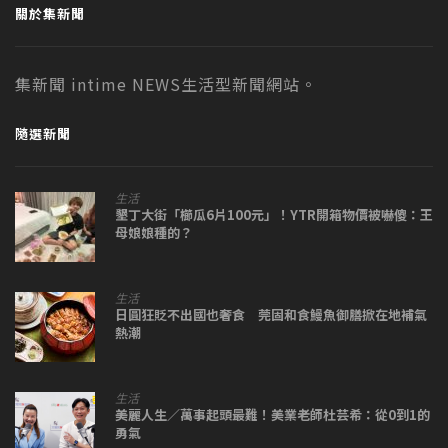
關於集新聞
集新聞 intime NEWS生活型新聞網站。
隨選新聞
生活
墾丁大街「櫛瓜6片100元」！YTR開箱物價被嚇傻：王
母娘娘種的？
生活
日圓狂貶不出國也奢食 莞固和食鰻魚御膳掀在地補氣
熱潮
生活
美麗人生／萬事起頭最難！美業老師杜芸希：從0到1的
勇氣