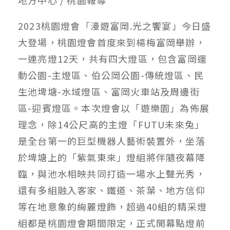
2023桃園燈會「漫遊富岡.光之饗宴」今日盛
大登場，桃園燈會首度來到楊梅富岡舉辦，
一連亮燈12天，共有四大燈區，包含富岡運
動公園-主燈區、伯公岡公園-傳統燈區、民
生池埤塘-水域燈區、富岡火車站及周邊街
區-迎賓燈區。本次燈會以「遊樂園」為佈展
理念，除14公尺高的主燈「FUTU未來兔」
是全台第一的巨型機器人藝術裝置外，坐落
於埤塘上的「紫氣東來」燈組將伴隨夜幕降
臨，與池水相映共同打造一場水上聲光秀，
還有多組融入客家、鐵道、茶葉、地方信仰
等在地意象的絢麗燈飾，超過40組的精采燈
組都是桃園燈會期間限定，正式開幕點燈前