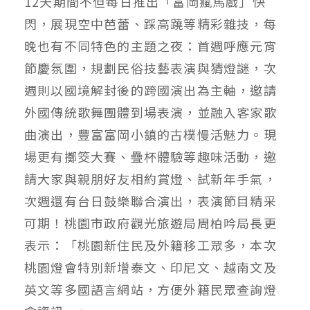
12天期間不但每日推出「富岡瘋馬戲」快
閃，展現空中芭蕾、踩高蹺等精彩雜技，每
晚也有不同特色的主題之夜：首週呼應元宵
節慶氛圍，規劃民俗技藝表演與猜燈謎，次
週則以國境解封後的跨國演出為主軸，邀請
外國傳統歌舞團體到場表演，並融入客家歌
曲演出，豐富富岡小鎮的古樸慢活魅力。現
場更有擲筊大賽、疊杯體驗等趣味活動，邀
請大家與親朋好友相約賞燈、試新年手氣，
次週還有台日鼓樂聯合演出，表演節目精采
可期！桃園市政府觀光旅遊局周柏吟局長更
表示：「桃園新住民及外籍移工眾多，本次
桃園燈會特別新增泰文、印尼文、越南文及
英文等多國語言網站，方便外籍民眾查詢燈