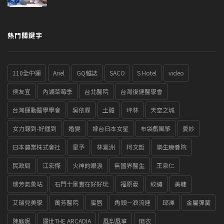
熱門關鍵字
110全中運
Ariel
GQ雜誌
SACO
S Hotel
video
侯友宜
內湖草莓季
台北醫院
台灣復健醫學會
台灣運動醫學學會
吳依霖
土雞
坪林
天空之城
女力報到-好運到
婚變
嫁台日本女星
布袋戲風箏
愛紗
日本農業株式會社
星予
林瀛洲
柯文哲
樂生療養院
民政局
江宏傑
火神的眼淚
無國界醫生
王泉仁
瑞芳氣象站
石門十景實在好好玩
福原愛
紋繡
美睫
艾瑞兒美學
萬芳醫院
蜜唇
角頭－浪流連
邱澤
金屬彈簧
陳庭妮
隱世THE ARCADIA
風梨風箏
麻衣