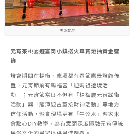
玉兔望月
元宵來桃園遊富岡小鎮搭火車賞燈抽黃金墜
飾
燈會期間在楊梅、龍潭都有春節應景燈飾佈
置，元宵節前有錫福宮「迎媽祖遶境活
動」；元宵節當日不但有「楊梅慶元宵踩街
活動」與「龍潭迎古董接財神活動」等地方
信仰活動，燈會現場更有「牛汶水」客家米
食點心DIY教學，為有意願深度體驗元宵傳統
民俗文化的民眾提供最佳選擇。