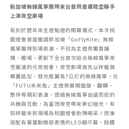
新加坡無線風箏團隊來台首飛首週陸空聯手
上演夜空劇場
有別於歷年來主燈點燈的開幕儀式，本次桃
園燈會首度邀請新加坡「GoFlyKite」無線
風箏團隊到場表演，不但為主燈秀驚喜鋪
陳、暖場，更創下全台首次結合無線風箏夜
空展演的元宵燈會！夜空劇場首先以祥龍與
蝶翼造型、發光尾翼長7公尺的無線風箏，在
「FUTU未來兔」主燈旁展開盤旋、翻轉、
懸停等精彩表演，透過無線風箏由遠而近的
共舞與互動，為富岡夜空帶來夢幻極光，有
如祥龍來到現場為桃園燈會助陣喝采！而後
搭配有著靈動眼部表情的LED顯示幕、肢體