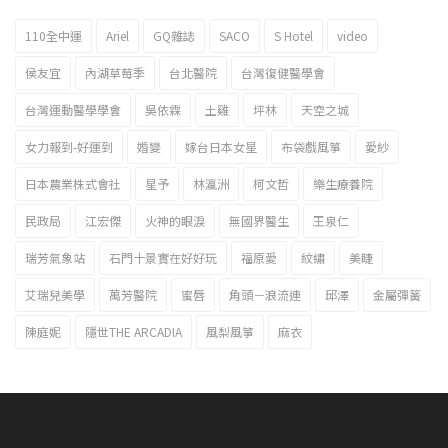
110全中運
Ariel
GQ雜誌
SACO
S Hotel
video
2023新北市北海岸國際風箏節「風在石起」霸氣回歸
侯友宜
內湖草莓季
台北醫院
台灣復健醫學會
台灣運動醫學學會
吳依霖
土雞
坪林
天空之城
女力報到-好運到
婚變
嫁台日本女星
布袋戲風箏
愛紗
日本農業株式會社
星予
林瀛洲
柯文哲
樂生療養院
民政局
江宏傑
火神的眼淚
無國界醫生
王泉仁
瑞芳氣象站
石門十景實在好好玩
福原愛
紋繡
美睫
艾瑞兒美學
萬芳醫院
蜜唇
角頭－浪流連
邱澤
金屬彈簧
陳庭妮
隱世THE ARCADIA
風梨風箏
麻衣