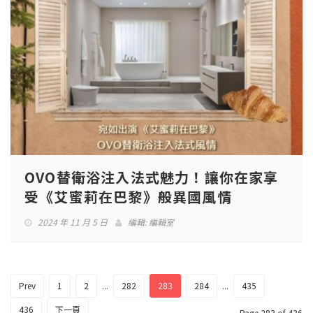
OVO替衛浴注入法式魅力！讓你在家享
受《艾蜜莉在巴黎》般異國風情
2024 年 11 月 5 日
編輯:
編輯室
Prev
1
2
...
282
283
284
...
435
436
下一頁
Page 283 of 436