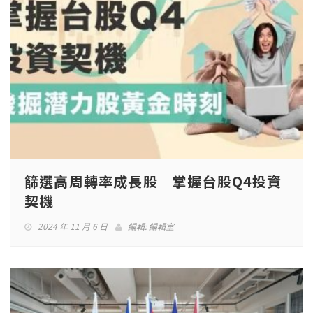
篩選高周轉率成長股 掌握台股Q4投資
契機
2024 年 11 月 6 日
編輯:
編輯室