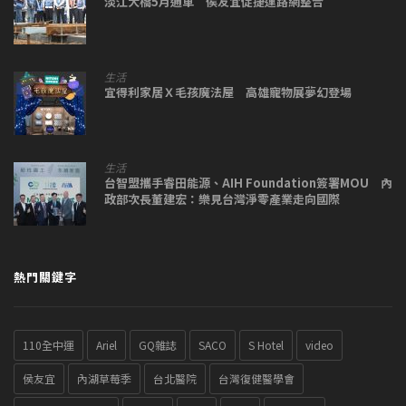
淡江大橋5月通車 侯友宜促捷運路網整合
生活
宜得利家居Ｘ毛孩魔法屋 高雄寵物展夢幻登場
生活
台智盟攜手睿田能源、AIH Foundation簽署MOU 內
政部次長董建宏：樂見台灣淨零產業走向國際
熱門關鍵字
110全中運
Ariel
GQ雜誌
SACO
S Hotel
video
侯友宜
內湖草莓季
台北醫院
台灣復健醫學會