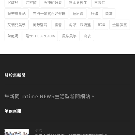
民政局
江宏傑
火神的眼淚
無國界醫生
王泉仁
瑞芳氣象站
石門十景實在好好玩
福原愛
紋繡
美睫
艾瑞兒美學
萬芳醫院
蜜唇
角頭－浪流連
邱澤
金屬彈簧
陳庭妮
隱世THE ARCADIA
風梨風箏
麻衣
關於集新聞
集新聞 intime NEWS生活型新聞網站。
隨選新聞
生活