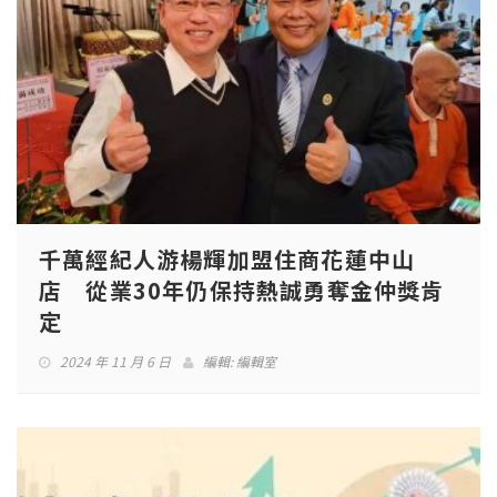
千萬經紀人游楊輝加盟住商花蓮中山
店 從業30年仍保持熱誠勇奪金仲獎肯
定
2024 年 11 月 6 日
編輯:
編輯室