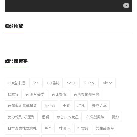
編輯推薦
熱門關鍵字
110全中運
Ariel
GQ雜誌
SACO
S Hotel
video
2023新北市北海岸國際風箏節「風在石起」霸氣回歸
侯友宜
內湖草莓季
台北醫院
台灣復健醫學會
台灣運動醫學學會
吳依霖
土雞
坪林
天空之城
女力報到-好運到
婚變
嫁台日本女星
布袋戲風箏
愛紗
日本農業株式會社
星予
林瀛洲
柯文哲
樂生療養院