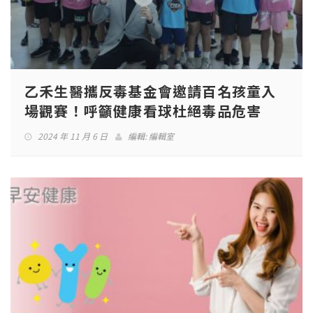
乙禾生醫攜反毒基金會邀請百名孩童入
場觀賽！呼籲健康看球杜絕毒品危害
2024 年 11 月 6 日
編輯:
編輯室