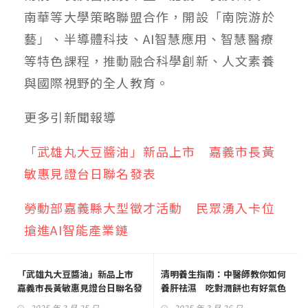
南華等大學策略聯盟合作，開設「南院游於
藝」、半導體科技、AI智慧應用、智慧醫療
等特色課程，推動融合科學創新、人文素養
與國際視野的全人教育。
更多
引新聞
報導
「武雄丸大豆醬油」新品上市 嘉義市長黃
敏惠見證台日聯名發表
勞動部嘉義縣大型徵才活動 民眾湧入卡位
搶進AI智能產業鏈
「武雄丸大豆醬油」新品上市
清明養生指南：中醫師教你如何
嘉義市長黃敏惠見證台日聯名發
養肝祛濕 吃對潤餅也有好氣色
表
2025 年 3 月 25 日
2025 年 3 月 26 日