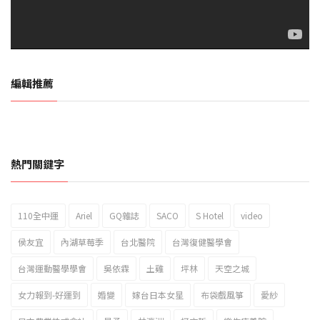
編輯推薦
熱門關鍵字
110全中運
Ariel
GQ雜誌
SACO
S Hotel
video
2023新北市北海岸國際風箏節「風在石起」霸氣回歸
侯友宜
內湖草莓季
台北醫院
台灣復健醫學會
台灣運動醫學學會
吳依霖
土雞
坪林
天空之城
女力報到-好運到
婚變
嫁台日本女星
布袋戲風箏
愛紗