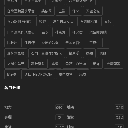
侯友宜
內湖草莓季
台北醫院
台灣復健醫學會
台灣運動醫學學會
吳依霖
土雞
坪林
天空之城
女力報到-好運到
婚變
嫁台日本女星
布袋戲風箏
愛紗
日本農業株式會社
星予
林瀛洲
柯文哲
樂生療養院
民政局
江宏傑
火神的眼淚
無國界醫生
王泉仁
瑞芳氣象站
石門十景實在好好玩
福原愛
紋繡
美睫
艾瑞兒美學
萬芳醫院
蜜唇
角頭－浪流連
邱澤
金屬彈簧
陳庭妮
隱世THE ARCADIA
風梨風箏
麻衣
熱門分類
地方
娛樂
(396)
(149)
專欄
旅遊
(5)
(231)
生活
科技
(4,363)
(21)