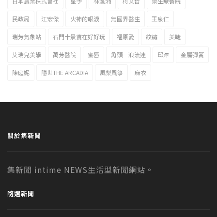
日本農業株式會社
星予
林瀛洲
柯文哲
樂生療養院
民政局
江宏傑
火神的眼淚
無國界醫生
王泉仁
瑞芳氣象站
石門十景實在好好玩
福原愛
紋繡
美睫
艾瑞兒美學
萬芳醫院
蜜唇
角頭－浪流連
邱澤
金屬彈簧
陳庭妮
隱世THE ARCADIA
風梨風箏
麻衣
關於集新聞
集新聞 intime NEWS生活型新聞網站。
隨選新聞