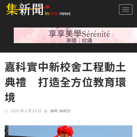
Togg
navi
嘉科實中新校舍工程動土
典禮 打造全方位教育環
境
2025 年 3 月 25 日
編輯:
編輯室