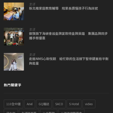
生活
新北推家庭教育輔導 陪家長讀懂孩子行為訊號
生活
御嵿旗下海峽會設金牌宴款待金牌英雄 集團品牌同步
攜手祭優惠
生活
走進NMS心新悅靚 給忙碌的生活按下暫停鍵重拾平衡
與能量
熱門關鍵字
110全中運
Ariel
GQ雜誌
SACO
S Hotel
video