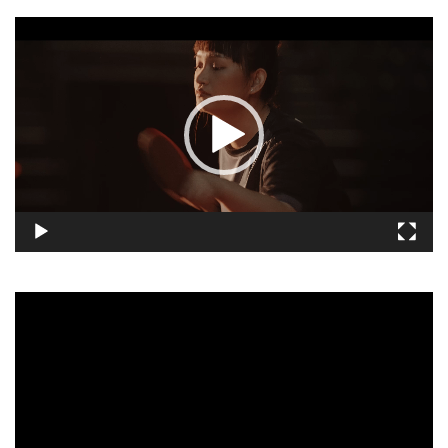
視
訊
播
放
器