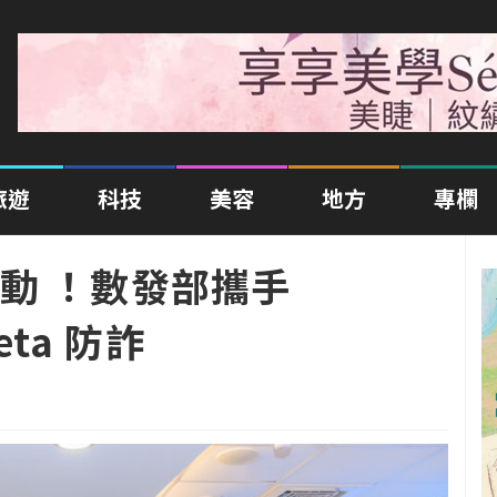
旅遊
科技
美容
地方
專欄
動 ！數發部攜手
eta 防詐