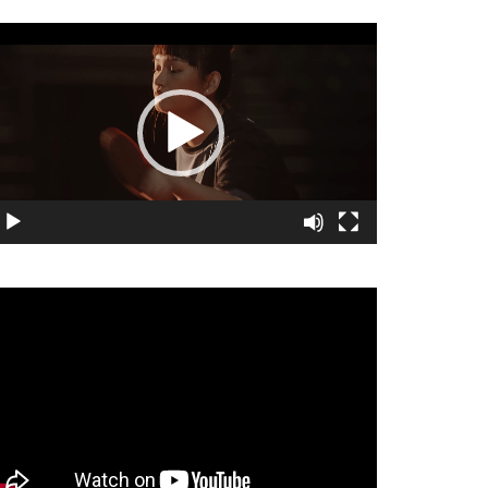
視
訊
播
放
器