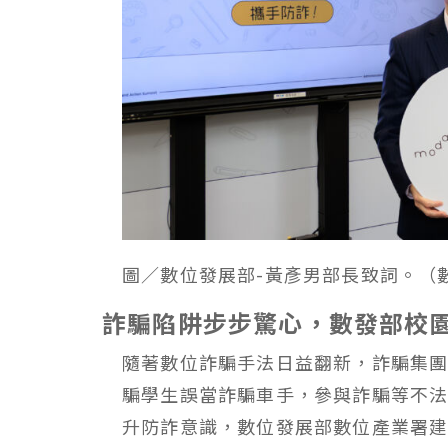
圖／數位發展部-黃彥男部長致詞。（
詐騙陷阱步步驚心，數發部校
隨著數位詐騙手法日益翻新，詐騙集
騙學生誤當詐騙車手，參與詐騙等不
升防詐意識，數位發展部數位產業署建