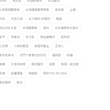
video
侯友宜
內湖草莓季
台北醫院
台灣復健醫學會
台灣運動醫學學會
吳依霖
土雞
坪林
天空之城
女力報到-好運到
婚變
嫁台日本女星
布袋戲風箏
愛紗
日本農業株式會社
星予
林瀛洲
柯文哲
樂生療養院
民政局
江宏傑
火神的眼淚
無國界醫生
王泉仁
瑞芳氣象站
石門十景實在好好玩
福原愛
紋繡
美睫
艾瑞兒美學
萬芳醫院
蜜唇
角頭－浪流連
邱澤
金屬彈簧
陳庭妮
隱世THE ARCADIA
風梨風箏
麻衣