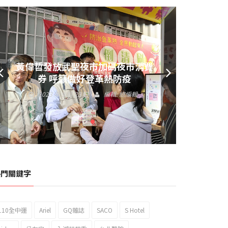
黃偉哲發放武聖夜市加碼夜市消費
券 呼籲做好登革熱防疫
2023 年 9 月 23 日
編輯:
總編輯
熱門關鍵字
110全中運
Ariel
GQ雜誌
SACO
S Hotel