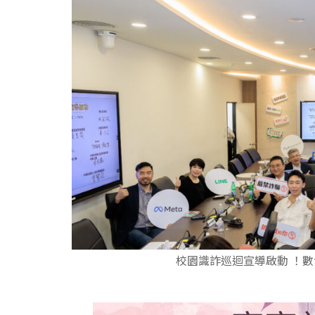
校園識詐巡迴宣導啟動 ！數發部