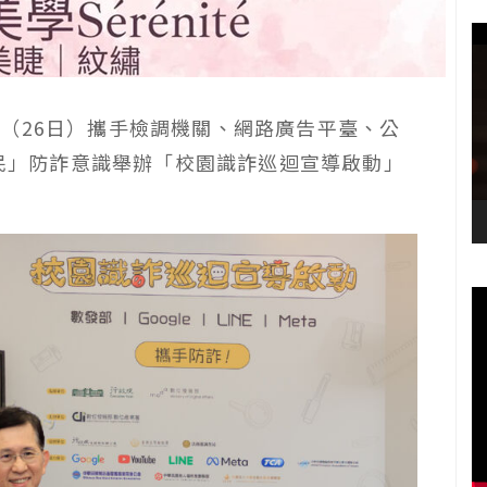
（26日）攜手檢調機關、網路廣告平臺、公
全民」防詐意識舉辦「校園識詐巡迴宣導啟動」