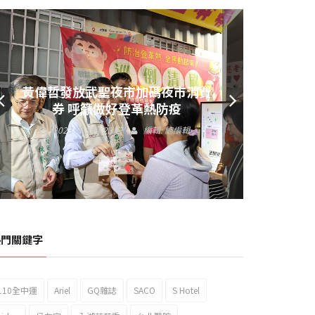
黃偉哲發放武聖夜市加碼夜市消費
券 呼籲做好登革熱防疫
2023 年 9 月 23 日
編輯:
總編輯
熱門關鍵字
110全中運
Ariel
GQ雜誌
SACO
S Hotel