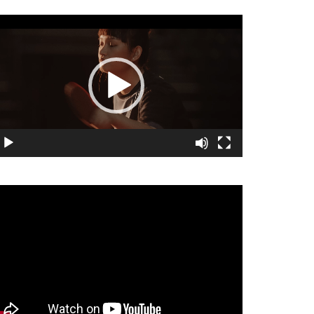
視
訊
播
放
器