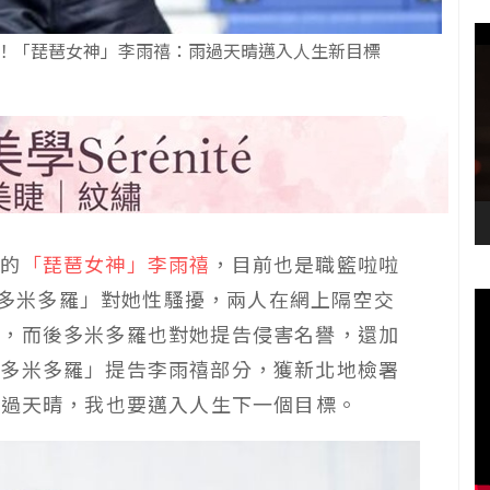
起訴 ！「琵琶女神」李雨禧：雨過天晴邁入人生新目標
系的
「琵琶女神」李雨禧
，目前也是職籃啦啦
r「多米多羅」對她性騷擾，兩人在網上隔空交
償，而後多米多羅也對她提告侵害名譽，還加
「多米多羅」提告李雨禧部分，獲新北地檢署
雨過天晴，我也要邁入人生下一個目標。