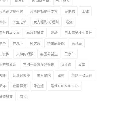
video
侯友宜
內湖草莓季
台北醫院
台灣復健醫學會
台灣運動醫學學會
吳依霖
土雞
坪林
天空之城
女力報到-好運到
婚變
嫁台日本女星
布袋戲風箏
愛紗
日本農業株式會社
星予
林瀛洲
柯文哲
樂生療養院
民政局
江宏傑
火神的眼淚
無國界醫生
王泉仁
瑞芳氣象站
石門十景實在好好玩
福原愛
紋繡
美睫
艾瑞兒美學
萬芳醫院
蜜唇
角頭－浪流連
邱澤
金屬彈簧
陳庭妮
隱世THE ARCADIA
風梨風箏
麻衣