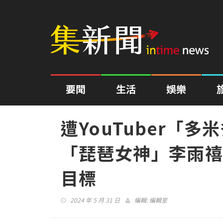
要聞
生活
娛樂
遭YouTuber「
「琵琶女神」李雨禧
目標
2024 年 5 月 31 日
編輯:
編輯室