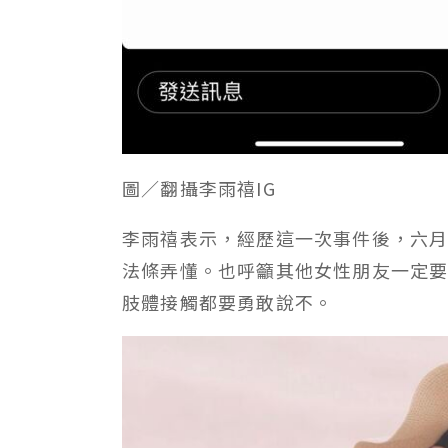
圖／翻攝李雨禧IG
李雨禧表示，經歷這一次事件後，六
法條弄懂。也呼籲其他女性朋友一定
肢體接觸都要勇敢說不。