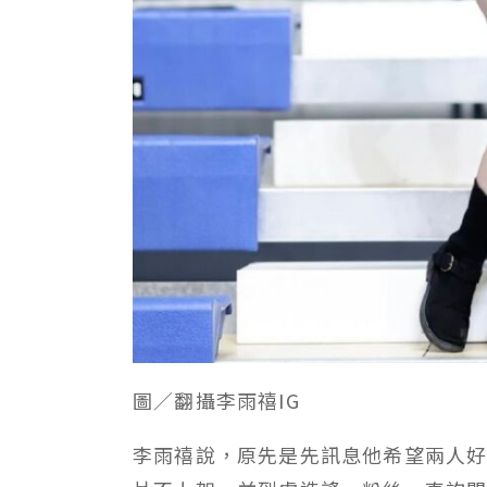
圖／翻攝李雨禧IG
李雨禧說，原先是先訊息他希望兩人