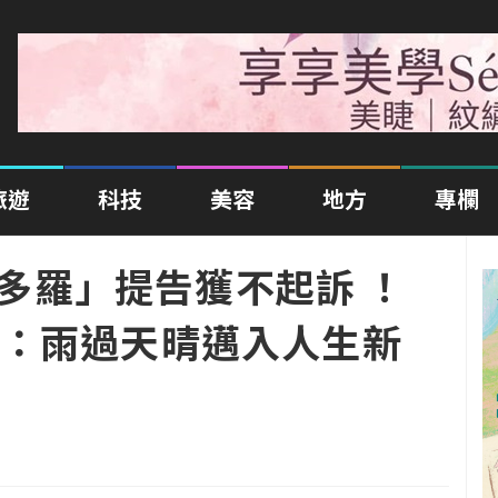
旅遊
科技
美容
地方
專欄
多米多羅」提告獲不起訴 ！
：雨過天晴邁入人生新