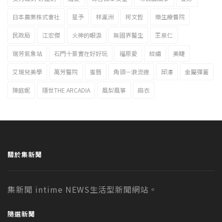
日本農業株式會社
星予
林瀛洲
柯文哲
樂生療養院
民政局
江宏傑
火神的眼淚
無國界醫生
王泉仁
瑞芳氣象站
石門十景實在好好玩
福原愛
紋繡
美睫
艾瑞兒美學
萬芳醫院
蜜唇
角頭－浪流連
邱澤
金屬彈簧
陳庭妮
隱世THE ARCADIA
風梨風箏
麻衣
關於集新聞
集新聞 intime NEWS生活型新聞網站。
隨選新聞