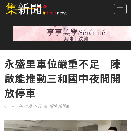
Togg
navi
永盛里車位嚴重不足 陳
啟能推動三和國中夜間開
放停車
2025 年 10 月 29 日
編輯:
編輯室