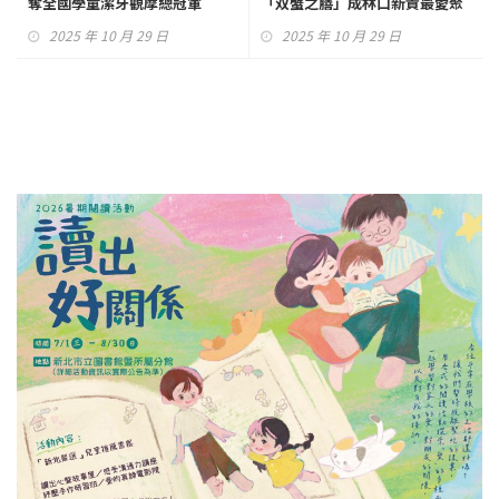
奪全國學童潔牙觀摩總冠軍
「双蟹之膳」成林口新貴最愛聚
餐首選
2025 年 10 月 29 日
2025 年 10 月 29 日