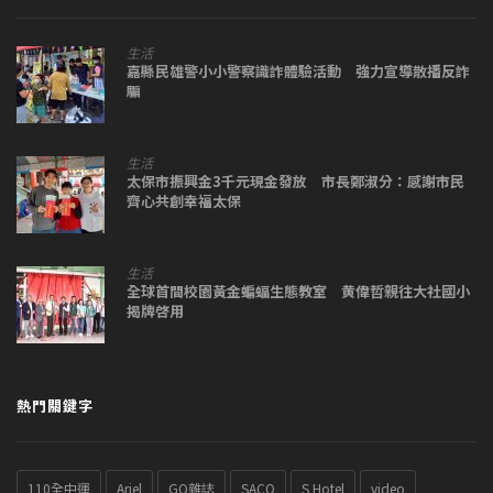
生活
嘉縣民雄警小小警察識詐體驗活動 強力宣導散播反詐
騙
生活
太保市振興金3千元現金發放 市長鄭淑分：感謝市民
齊心共創幸福太保
生活
全球首間校園黃金蝙蝠生態教室 黄偉哲親往大社國小
揭牌啓用
熱門關鍵字
110全中運
Ariel
GQ雜誌
SACO
S Hotel
video