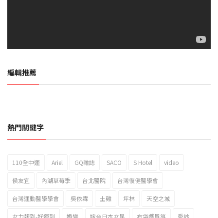
編輯推薦
熱門關鍵字
110全中運
Ariel
GQ雜誌
SACO
S Hotel
video
2023新北市北海岸國際風箏節「風在石起」霸氣回歸
侯友宜
內湖草莓季
台北醫院
台灣復健醫學會
台灣運動醫學學會
吳依霖
土雞
坪林
天空之城
女力報到-好運到
婚變
嫁台日本女星
布袋戲風箏
愛紗