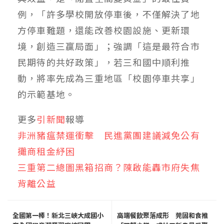
例，「許多學校開放停車後，不僅解決了地
方停車難題，還能改善校園設施、更新環
境，創造三贏局面」；強調「這是最符合市
民期待的共好政策」，若三和國中順利推
動，將率先成為三重地區「校園停車共享」
的示範基地。
更多
引新聞
報導
非洲豬瘟禁運衝擊 民進黨團建議減免公有
攤商租金紓困
三重第二總圖黑箱招商？陳啟能轟市府失焦
背離公益
全國第一棒！新北三峽大成國小
高端餐飲聚落成形 莞固和食推