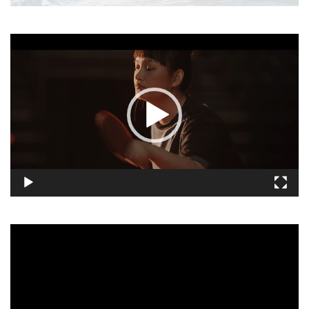
視
訊
播
放
器