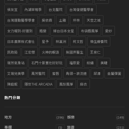
侯友宜
內湖草莓季
台北醫院
台灣復健醫學會
台灣運動醫學學會
吳依霖
土雞
坪林
天空之城
女力報到-好運到
婚變
嫁台日本女星
布袋戲風箏
愛紗
日本農業株式會社
星予
林瀛洲
柯文哲
樂生療養院
民政局
江宏傑
火神的眼淚
無國界醫生
王泉仁
瑞芳氣象站
石門十景實在好好玩
福原愛
紋繡
美睫
艾瑞兒美學
萬芳醫院
蜜唇
角頭－浪流連
邱澤
金屬彈簧
陳庭妮
隱世THE ARCADIA
風梨風箏
麻衣
熱門分類
地方
娛樂
(396)
(149)
專欄
旅遊
(5)
(231)