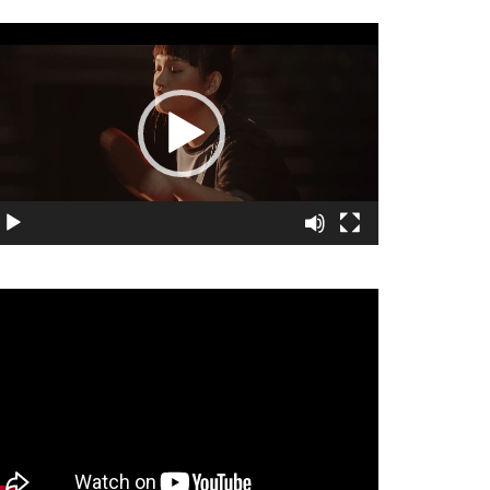
視
訊
播
放
器