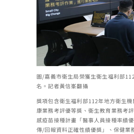
圖/嘉義市衛生局榮獲生衛生福利部1
名。記者黃信峯翻攝
獎項包含衛生福利部112年地方衛生
康業務考評優等獎、衛生教育業務考評
感疫苗接種計畫「醫事人員接種率績優獎
傳/回報資料正確性績優獎」、保健業