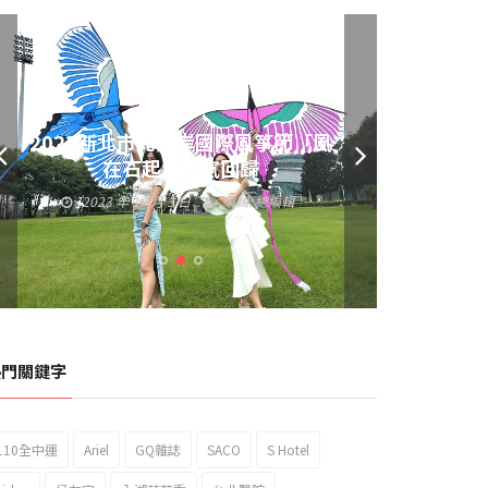
黃偉哲發放武聖夜市加碼夜市消費
券 呼籲做好登革熱防疫
2023 年 9 月 23 日
編輯:
總編輯
熱門關鍵字
110全中運
Ariel
GQ雜誌
SACO
S Hotel