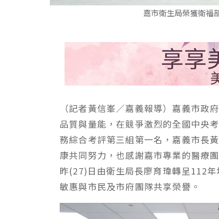
嘉市衛生局榮獲衛福
（記者黃信峯／嘉義報導）嘉義市政
品質與量能，在競爭激烈的全國中央考
務綜合考評第三組第一名，嘉義市長
康共同努力，也感謝嘉市專業的醫療
昨(27)日由衛生局長廖育瑋轉呈11
敏惠與市民及市府團隊共享榮譽。