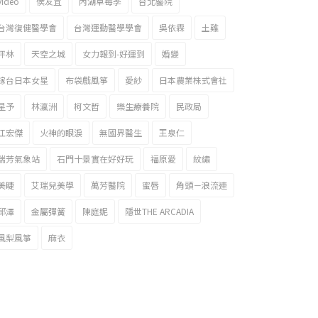
video
侯友宜
內湖草莓季
台北醫院
台灣復健醫學會
台灣運動醫學學會
吳依霖
土雞
坪林
天空之城
女力報到-好運到
婚變
嫁台日本女星
布袋戲風箏
愛紗
日本農業株式會社
星予
林瀛洲
柯文哲
樂生療養院
民政局
江宏傑
火神的眼淚
無國界醫生
王泉仁
瑞芳氣象站
石門十景實在好好玩
福原愛
紋繡
美睫
艾瑞兒美學
萬芳醫院
蜜唇
角頭－浪流連
邱澤
金屬彈簧
陳庭妮
隱世THE ARCADIA
風梨風箏
麻衣