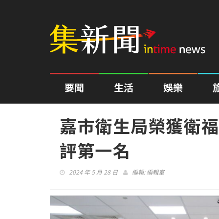
要聞
生活
娛樂
嘉市衛生局榮獲衛福
評第一名
2024 年 5 月 28 日
編輯:
編輯室