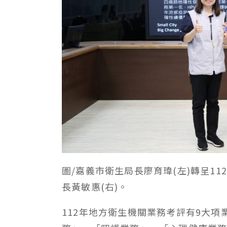
圖/嘉義市衛生局長廖育瑋(左)轉呈1
長黃敏惠(右)。
112年地方衛生機關業務考評有9大