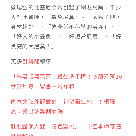
蔡瑞雪的比基尼照片引起了網友討論，不少
人對此驚呼，「最兇尼莫」、「太辣了吧，
身材超好」、「這非常不科學的美麗」、
「好大的小丑魚」、「好想當尼莫」、「好
漂亮的大尼莫！」
更多
引新聞
報導
「暗黑版黑嘉嘉」蹲坐洗手槽！衣服滑落10
秒影片曝 留言一片祥和
南京北站外觀設計「神似衛生棉」！網狂
諷：我出站算側漏嗎
壯壯整個人變「粉色蜜桃」！中空本命穿搭
辣暈粉絲