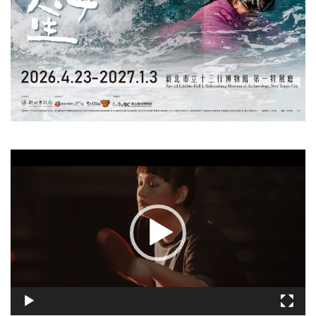
視
訊
播
放
器