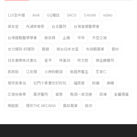
110全中運
Ariel
GQ雜誌
SACO
S Hotel
video
2023新北市北海岸國際風箏節「風在石起」霸氣回歸
侯友宜
內湖草莓季
台北醫院
台灣復健醫學會
台灣運動醫學學會
吳依霖
土雞
坪林
天空之城
女力報到-好運到
婚變
嫁台日本女星
布袋戲風箏
愛紗
日本農業株式會社
星予
林瀛洲
柯文哲
樂生療養院
民政局
江宏傑
火神的眼淚
無國界醫生
王泉仁
瑞芳氣象站
石門十景實在好好玩
福原愛
紋繡
美睫
艾瑞兒美學
萬芳醫院
蜜唇
角頭－浪流連
邱澤
金屬彈簧
陳庭妮
隱世THE ARCADIA
風梨風箏
麻衣