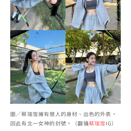
圖／蔡瑞雪擁有傲人的身材、出色的外表，
因此有北一女神的封號
。（翻攝
蔡瑞雪
IG）