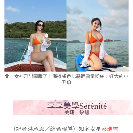
北一女神飛出國脫了！海邊橘色比基尼震暈粉絲：好大的小
丑魚
（記者洪承恩／綜合報導）知名女星
蔡瑞雪