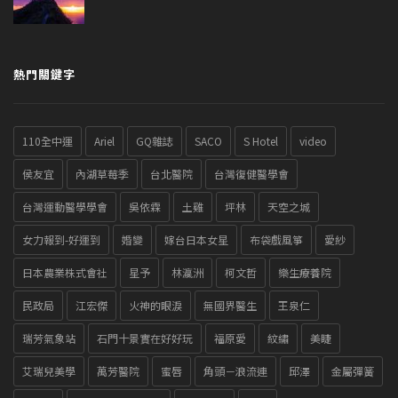
熱門關鍵字
110全中運
Ariel
GQ雜誌
SACO
S Hotel
video
侯友宜
內湖草莓季
台北醫院
台灣復健醫學會
台灣運動醫學學會
吳依霖
土雞
坪林
天空之城
女力報到-好運到
婚變
嫁台日本女星
布袋戲風箏
愛紗
日本農業株式會社
星予
林瀛洲
柯文哲
樂生療養院
民政局
江宏傑
火神的眼淚
無國界醫生
王泉仁
瑞芳氣象站
石門十景實在好好玩
福原愛
紋繡
美睫
艾瑞兒美學
萬芳醫院
蜜唇
角頭－浪流連
邱澤
金屬彈簧