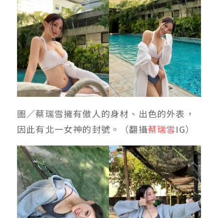
圖／蔡瑞雪擁有傲人的身材、出色的外表，
因此有北一女神的封號
。（翻攝
蔡瑞雪
IG）