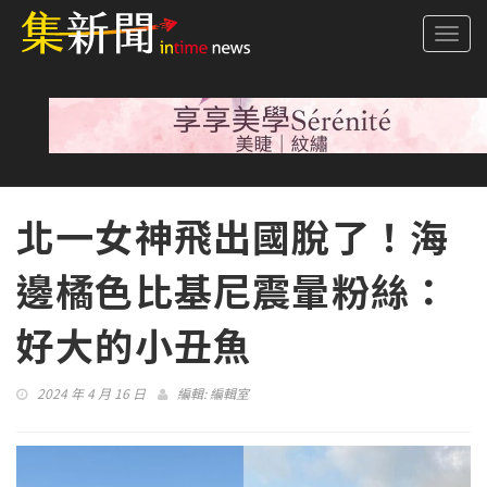
Togg
navi
北一女神飛出國脫了！海
邊橘色比基尼震暈粉絲：
好大的小丑魚
2024 年 4 月 16 日
編輯:
編輯室