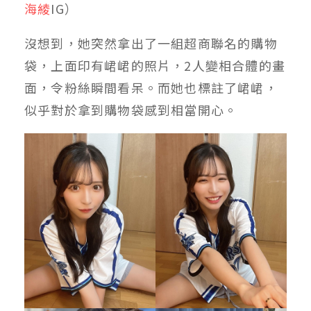
海綾
IG）
沒想到，她突然拿出了一組超商聯名的購物
袋，上面印有峮峮的照片，2人變相合體的畫
面，令粉絲瞬間看呆。而她也標註了峮峮，
似乎對於拿到購物袋感到相當開心。