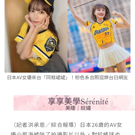
日本AV女優來台「同框峮峮」！粉色系合照逗樂台日網友
（記者洪承恩／綜合報導）日本26歲的AV女
優小那海綾除了拍攝影片以外，對於棒球也