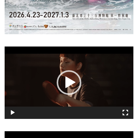
視
訊
播
放
器