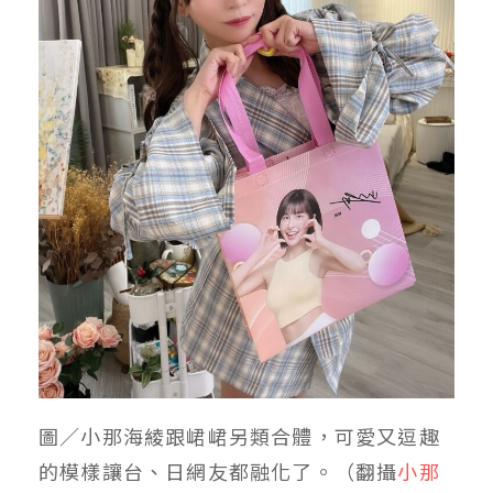
圖／小那海綾跟峮峮另類合體，可愛又逗趣
的模樣讓台、日網友都融化了。（翻攝
小那