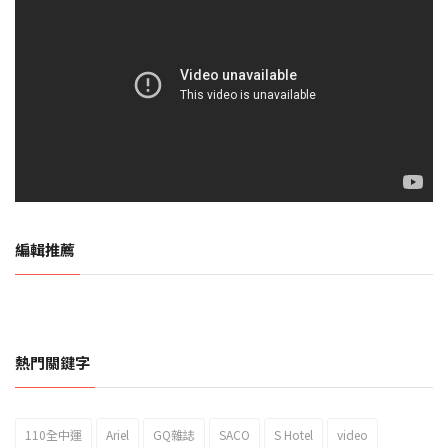
編輯推薦
熱門關鍵字
110全中運
Ariel
GQ雜誌
SACO
S Hotel
video
2023新北市北海岸國際風箏節「風在石起」霸氣回歸