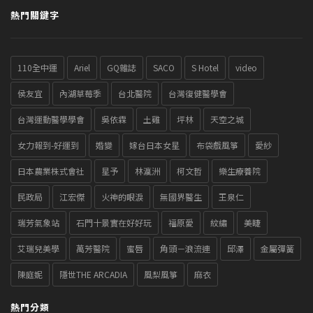
熱門關鍵字
110全中運
Ariel
GQ雜誌
SACO
S Hotel
video
侯友宜
內湖草莓季
台北醫院
台灣復健醫學會
台灣運動醫學學會
吳依霖
土雞
坪林
天空之城
女力報到-好運到
婚變
嫁台日本女星
布袋戲風箏
愛紗
日本農業株式會社
星予
林瀛洲
柯文哲
樂生療養院
民政局
江宏傑
火神的眼淚
無國界醫生
王泉仁
瑞芳氣象站
石門十景實在好好玩
福原愛
紋繡
美睫
艾瑞兒美學
萬芳醫院
蜜唇
角頭－浪流連
邱澤
金屬彈簧
陳庭妮
隱世THE ARCADIA
風梨風箏
麻衣
熱門分類