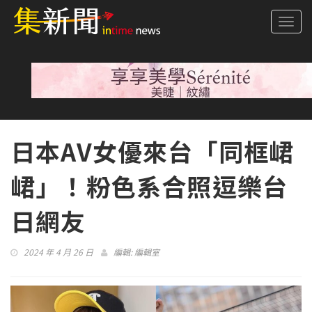
Togg
navi
日本AV女優來台「同框峮
峮」！粉色系合照逗樂台
日網友
2024 年 4 月 26 日
編輯:
編輯室