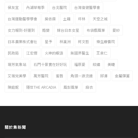
侯友宜
內湖草莓季
台北醫院
台灣復健醫學會
台灣運動醫學學會
吳依霖
土雞
坪林
天空之城
女力報到-好運到
婚變
嫁台日本女星
布袋戲風箏
愛紗
日本農業株式會社
星予
林瀛洲
柯文哲
樂生療養院
民政局
江宏傑
火神的眼淚
無國界醫生
王泉仁
瑞芳氣象站
石門十景實在好好玩
福原愛
紋繡
美睫
艾瑞兒美學
萬芳醫院
蜜唇
角頭－浪流連
邱澤
金屬彈簧
陳庭妮
隱世THE ARCADIA
風梨風箏
麻衣
關於集新聞