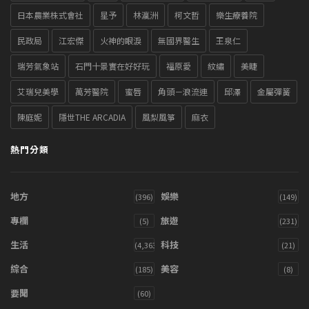
日本農業株式會社
星予
林瀛洲
柯文哲
樂生療養院
民政局
江宏傑
火神的眼淚
無國界醫生
王泉仁
瑞芳氣象站
石門十景實在好好玩
福原愛
紋繡
美睫
艾瑞兒美學
萬芳醫院
蜜唇
角頭－浪流連
邱澤
金屬彈簧
陳庭妮
隱世THE ARCADIA
風梨風箏
麻衣
熱門分類
地方
娛樂
(396)
(149)
專欄
旅遊
(5)
(231)
生活
科技
(4,363)
(21)
綜合
美容
(185)
(8)
要聞
(60)