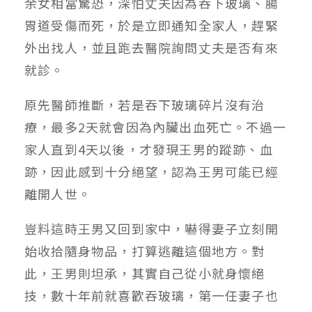
余女相當驚恐，深怕丈夫因為吞下玻璃、腸
胃道受傷而死，於是立即通知全家人，趕緊
外出找人，並且跑去醫院詢問丈夫是否有來
就診。
原先醫師推斷，若是吞下玻璃碎片沒有治
療，最多2天就會因為內臟出血死亡。不過一
家人直到4天以後，才發現王男的蹤跡、血
跡，因此感到十分絕望，認為王男可能已經
離開人世。
豈料這時王男又回到家中，嚇得妻子立刻開
始收拾隨身物品，打算逃離這個地方。對
此，王男則坦承，其實自己從小就身懷絕
技，數十年前就喜歡吞玻璃，第一任妻子也