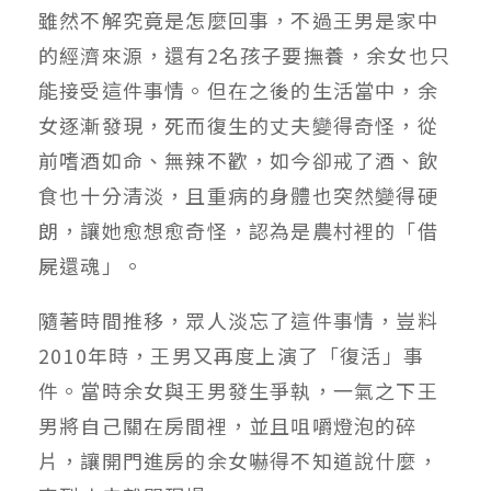
雖然不解究竟是怎麼回事，不過王男是家中
的經濟來源，還有2名孩子要撫養，余女也只
能接受這件事情。但在之後的生活當中，余
女逐漸發現，死而復生的丈夫變得奇怪，從
前嗜酒如命、無辣不歡，如今卻戒了酒、飲
食也十分清淡，且重病的身體也突然變得硬
朗，讓她愈想愈奇怪，認為是農村裡的「借
屍還魂」。
隨著時間推移，眾人淡忘了這件事情，豈料
2010年時，王男又再度上演了「復活」事
件。當時余女與王男發生爭執，一氣之下王
男將自己關在房間裡，並且咀嚼燈泡的碎
片，讓開門進房的余女嚇得不知道說什麼，