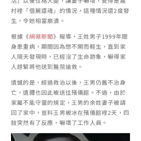
活」以後性格大變，讓妻子嚇壞，覺得是農
村裡「借屍還魂」的情況，這種情況還2度發
生，令她相當崩潰。
根據《
網易新聞
》報導，王姓男子1999年間
身患重病，期間因為想不開而輕生，直到家
人隔天發現時，已經沒了生命跡象，嚇得家
人趕緊將他送到醫院搶救。
遺憾的是，經過救治以後，王男仍舊不治身
亡，遺體也因此被送往殯儀館。不過，由於
家屬不能守靈的規定，王男的余姓妻子被請
回了家中，豈料王男被冰在殯儀館裡2天，四
肢突然有了反應，嚇壞了工作人員。