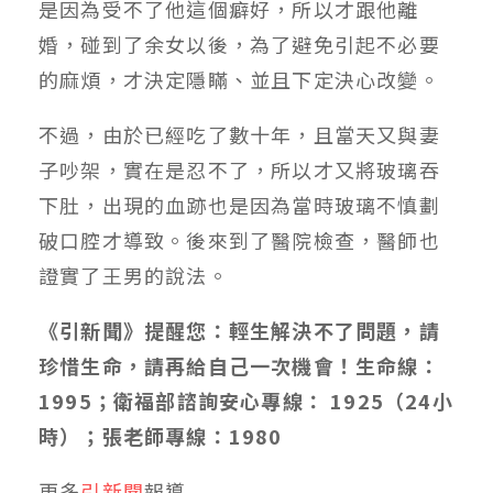
是因為受不了他這個癖好，所以才跟他離
婚，碰到了余女以後，為了避免引起不必要
的麻煩，才決定隱瞞、並且下定決心改變。
不過，由於已經吃了數十年，且當天又與妻
子吵架，實在是忍不了，所以才又將玻璃吞
下肚，出現的血跡也是因為當時玻璃不慎劃
破口腔才導致。後來到了醫院檢查，醫師也
證實了王男的說法。
《引新聞》提醒您：輕生解決不了問題，請
珍惜生命，請再給自己一次機會！生命線：
1995
；衛福部諮詢安心專線：
1925
（
24
小
時）；張老師專線：
1980
更多
引新聞
報導