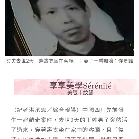
丈夫去世2天「穿壽衣坐在客廳」！妻子一看嚇壞：你是誰
（記者洪承恩／綜合報導）中國四川先前發
生一起離奇案件，去世2天的王姓男子突然活
了過來，穿著壽衣坐在家中的客廳，且「復