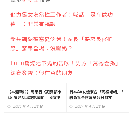
他力挺女友當性工作者！喊話「是在做功
德」：非常有福報
新兵訓練被當夏令營！家長「要求長官拍
照」驚呆全場：沒斷奶？
LuLu驚爆地下婚約告吹！男方「萬秀金孫」
深夜發聲：很在意的朋友
【本週新片】馬東石《犯罪都市
日本AV女優來台「同框峮峮」！
4》獲好萊塢欽點翻拍 《特技
粉色系合照逗樂台日網友
玩家》萊恩葛斯林大展拳腳曝特
2024 年 4 月 26 日
2024 年 4 月 26 日
技演員秘辛