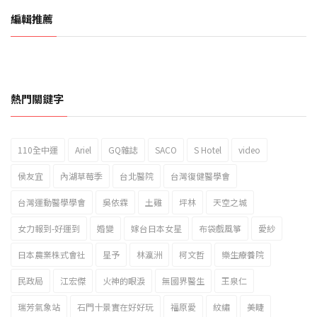
編輯推薦
熱門關鍵字
110全中運
Ariel
GQ雜誌
SACO
S Hotel
video
2023新北市北海岸國際風箏節「風在石起」霸氣回歸
侯友宜
內湖草莓季
台北醫院
台灣復健醫學會
台灣運動醫學學會
吳依霖
土雞
坪林
天空之城
女力報到-好運到
婚變
嫁台日本女星
布袋戲風箏
愛紗
日本農業株式會社
星予
林瀛洲
柯文哲
樂生療養院
民政局
江宏傑
火神的眼淚
無國界醫生
王泉仁
瑞芳氣象站
石門十景實在好好玩
福原愛
紋繡
美睫