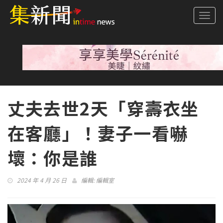
Togg
navi
丈夫去世2天「穿壽衣坐
在客廳」！妻子一看嚇
壞：你是誰
2024 年 4 月 26 日
編輯:
編輯室