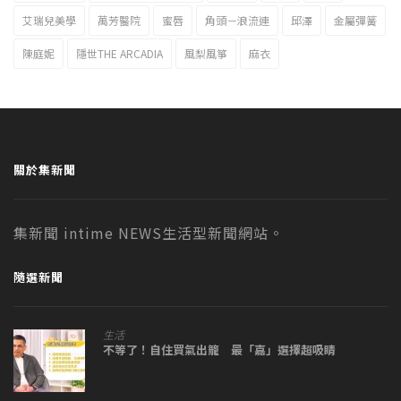
艾瑞兒美學
萬芳醫院
蜜唇
角頭－浪流連
邱澤
金屬彈簧
陳庭妮
隱世THE ARCADIA
風梨風箏
麻衣
關於集新聞
集新聞 intime NEWS生活型新聞網站。
隨選新聞
生活
不等了！自住買氣出籠 最「嘉」選擇超吸睛