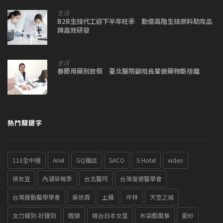
生活
B2B生技代工迎下半年旺季 勤億高階生技原料助攻品
牌高效研發
生活
春節用藥別放假 臺北醫院籲陪長輩做藥物斷捨離
熱門關鍵字
110全中運
Ariel
GQ雜誌
SACO
S Hotel
video
侯友宜
內湖草莓季
台北醫院
台灣復健醫學會
台灣運動醫學學會
吳依霖
土雞
坪林
天空之城
女力報到-好運到
婚變
嫁台日本女星
布袋戲風箏
愛紗