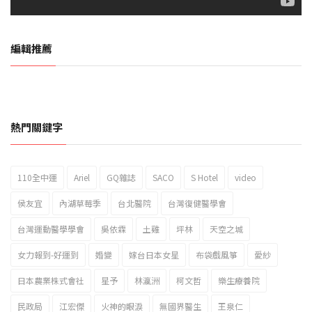
編輯推薦
熱門關鍵字
110全中運
Ariel
GQ雜誌
SACO
S Hotel
video
2023新北市北海岸國際風箏節「風在石起」霸氣回歸
侯友宜
內湖草莓季
台北醫院
台灣復健醫學會
台灣運動醫學學會
吳依霖
土雞
坪林
天空之城
女力報到-好運到
婚變
嫁台日本女星
布袋戲風箏
愛紗
日本農業株式會社
星予
林瀛洲
柯文哲
樂生療養院
民政局
江宏傑
火神的眼淚
無國界醫生
王泉仁