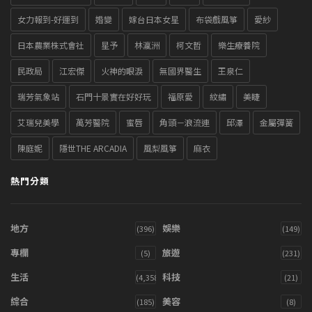
女力報到-好運到
婚變
嫁台日本女星
布袋戲風箏
愛紗
日本農業株式會社
星予
林瀛洲
柯文哲
樂生療養院
民政局
江宏傑
火神的眼淚
無國界醫生
王泉仁
瑞芳氣象站
石門十景實在好好玩
福原愛
紋繡
美睫
艾瑞兒美學
萬芳醫院
蜜唇
角頭－浪流連
邱澤
金屬彈簧
陳庭妮
隱世THE ARCADIA
風梨風箏
麻衣
熱門分類
地方
娛樂
(396)
(149)
專欄
旅遊
(5)
(231)
生活
科技
(4,358)
(21)
綜合
美容
(185)
(8)