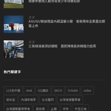
開賽參賽總人數改寫青少年球賽紀錄
生活
AGUGU聖誕禮盒內藏溫馨小屋 香蕉風味全素蛋白甜
蜜上市
生活
三鶯線凌晨測試擾眠 居民陳情吳昇翰強力追責
熱門關鍵字
110全中運
Ariel
GQ雜誌
SACO
S Hotel
video
侯友宜
內湖草莓季
台北醫院
台灣復健醫學會
台灣運動醫學學會
吳依霖
土雞
坪林
天空之城