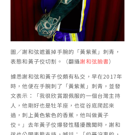
圖／謝和弦遮蓋掉手腕的「黃紫蕉」刺青，
表態和黃子佼切割。（翻攝
謝和弦臉書
）
據悉謝和弦和黃子佼頗有私交，早在2017年
時，他便在手腕刺了「黃紫蕉」刺青，並發
文表示：「我很欣賞跟佩服的一個台灣主持
人，他剛好也是牡羊座，也從谷底爬起來
過，刺上黃色紫色的香蕉，他叫做黃子
佼。」去年黃子佼爆發性騷擾醜聞時，謝和
弦也公開表態支持，喊話：「佼哥沒事的，