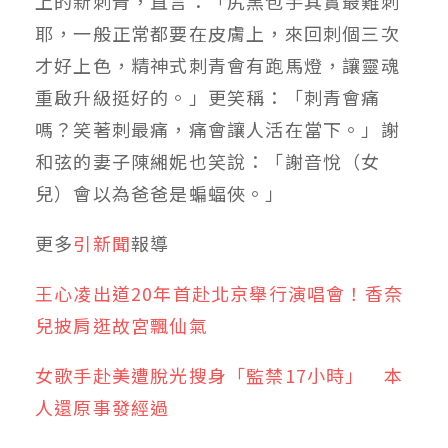
上的新刺青，直言：「尻黑包手其實最難刺
耶，一般正常都要在皮膚上，來回刺個三次
才好上色，精神式刺青會有跑馬燈，讓靈魂
重啟升級挺好的。」更笑稱：「刺青會痛
嗎？笑著刺最痛，痛會讓人活在當下。」謝
和弦的妻子陳緗妮也笑說：「謝音悅（女
兒）會以為爸爸是蝙蝠俠。」
更多
引新聞
報導
王心凌出道20年首赴北京舉行演唱會！香奈
兒披肩逛故宮飄仙氣
女歌手赴美遭脫光搜身「監禁17小時」 本
人還原事發經過