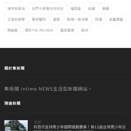
瑞芳氣象站
石門十景實在好好玩
福原愛
紋繡
美睫
艾瑞兒美學
萬芳醫院
蜜唇
角頭－浪流連
邱澤
金屬彈簧
陳庭妮
隱世THE ARCADIA
風梨風箏
麻衣
關於集新聞
集新聞 intime NEWS生活型新聞網站。
隨選新聞
生活
利百代支持青少年國際運動賽事！第11屆台灣青少年公