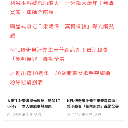
惡劣租客藏汽油縱火 一分鐘大爆炸！無辜
買家、律師全陪葬
斷崖式衰老？梁朝偉「真實樣貌」曝光網熱
議
NFL傳奇果汁先生辛普森病逝！曾涉殺妻
「獲判無罪」轟動全美
才迎出道10週年！30歲南韓女歌手突驟逝
粉絲悲痛崩潰
女歌手赴美遭脫光搜身「監禁17
NFL傳奇果汁先生辛普森病逝！
小時」 本人還原事發經過
曾涉殺妻「獲判無罪」轟動全美
2024 年 4 月 12 日
2024 年 4 月 12 日