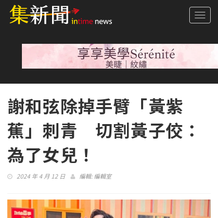
Togg
navi
謝和弦除掉手臂「黃紫
蕉」刺青 切割黃子佼：
為了女兒！
2024 年 4 月 12 日
編輯:
編輯室