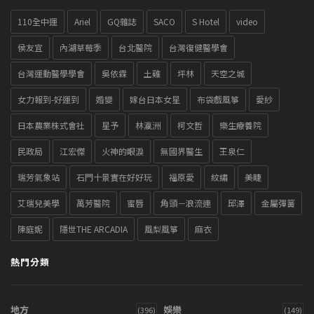
110全中運
Ariel
GQ雜誌
SACO
S Hotel
video
侯友宜
內湖草莓季
台北醫院
台灣復健醫學會
台灣運動醫學學會
吳依霖
土雞
坪林
天空之城
女力報到-好運到
婚變
嫁台日本女星
布袋戲風箏
愛紗
日本農業株式會社
星予
林瀛洲
柯文哲
樂生療養院
民政局
江宏傑
火神的眼淚
無國界醫生
王泉仁
瑞芳氣象站
石門十景實在好好玩
福原愛
紋繡
美睫
艾瑞兒美學
萬芳醫院
蜜唇
角頭－浪流連
邱澤
金屬彈簧
陳庭妮
隱世THE ARCADIA
風梨風箏
麻衣
熱門分類
地方
娛樂
(396)
(149)