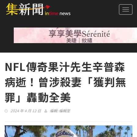
Togg
navi
NFL傳奇果汁先生辛普森
病逝！曾涉殺妻「獲判無
罪」轟動全美
2024 年 4 月 12 日
編輯:
編輯室