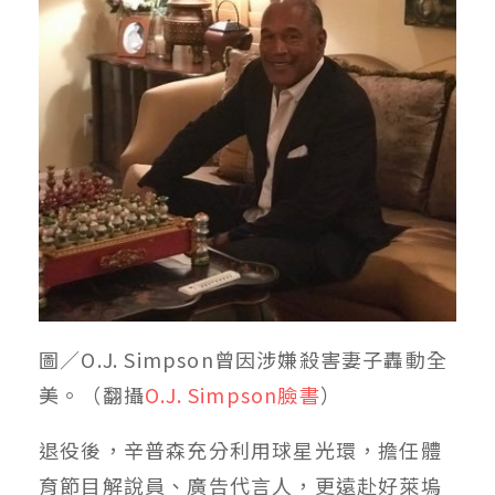
圖／O.J. Simpson曾因涉嫌殺害妻子轟動全
美。（翻攝
O.J. Simpson臉書
）
退役後，辛普森充分利用球星光環，擔任體
育節目解說員、廣告代言人，更遠赴好萊塢