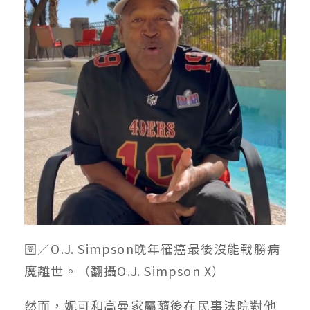
圖／O.J. Simpson晚年罹癌最後沒能戰勝病
魔離世。（翻攝O.J. Simpson X）
然而，妮可和高曼家屬隨後在民事法院對他