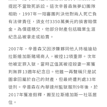
提起不當致死訴訟。這次辛普森無夢幻團隊
相助，1997年一陪審團判決他對兩人死亡負
有法律責任，須支付3350萬美元的損害賠償
金。為償還積欠，他部分財產包括職業生涯
紀念品被拿走或拍賣。
2007年，辛普森又因涉嫌夥同他人持槍搶劫
拉斯維加斯賭場商人，被控12項重罪。次年
他被定罪入獄，當時正值其被控殺妻一案獲
判無罪13週年紀念日。他雖一再聲稱只是試
圖拿回屬於自己的財產，但最終遭判處33年
徒刑。辛普森在內華達州監獄服刑9年後，於
2017年獲准假釋，搬至拉斯維加斯一社區居
住。