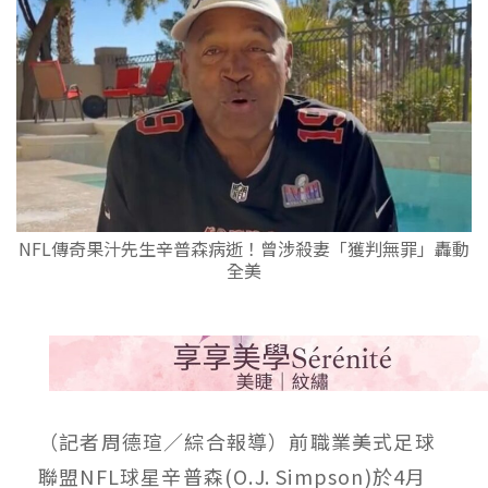
NFL傳奇果汁先生辛普森病逝！曾涉殺妻「獲判無罪」轟動
全美
（記者周德瑄／綜合報導）前職業美式足球
聯盟NFL球星辛普森(O.J. Simpson)於4月