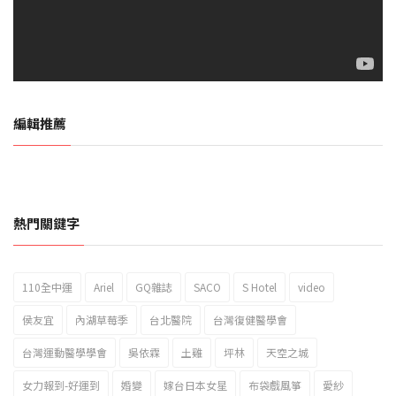
編輯推薦
熱門關鍵字
110全中運
Ariel
GQ雜誌
SACO
S Hotel
video
2023新北市北海岸國際風箏節「風在石起」霸氣回歸
侯友宜
內湖草莓季
台北醫院
台灣復健醫學會
台灣運動醫學學會
吳依霖
土雞
坪林
天空之城
女力報到-好運到
婚變
嫁台日本女星
布袋戲風箏
愛紗