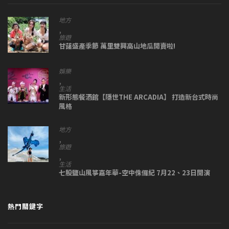
地方
,
旅遊
甘藷盛產季節 萬里雙興高山地瓜開賣啦!
娛樂
,
生活
新形態餐酒館【隱世THE ARCADIA】 打造新台式時尚
風格
地方
,
旅遊
,
生活
七股鹽山風箏嘉年華-空中侏儸紀 7月22、23日開演
熱門關鍵字