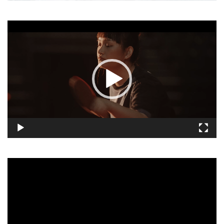
視
訊
播
放
器