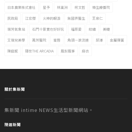
日本農業株式會社
星予
林瀛洲
柯文哲
樂生療養院
民政局
江宏傑
火神的眼淚
無國界醫生
王泉仁
瑞芳氣象站
石門十景實在好好玩
福原愛
紋繡
美睫
艾瑞兒美學
萬芳醫院
蜜唇
角頭－浪流連
邱澤
金屬彈簧
陳庭妮
隱世THE ARCADIA
風梨風箏
麻衣
關於集新聞
集新聞 intime NEWS生活型新聞網站。
隨選新聞