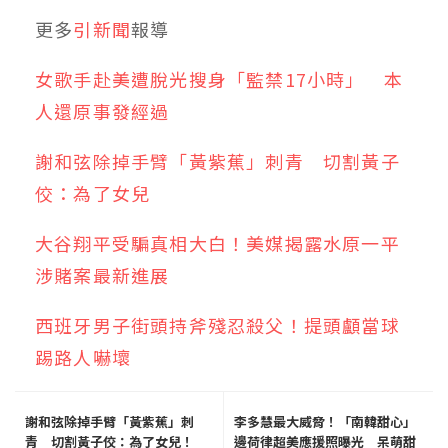
更多
引新聞
報導
女歌手赴美遭脫光搜身「監禁17小時」 本
人還原事發經過
謝和弦除掉手臂「黃紫蕉」刺青 切割黃子
佼：為了女兒
大谷翔平受騙真相大白！美媒揭露水原一平
涉賭案最新進展
西班牙男子街頭持斧殘忍殺父！提頭顱當球
踢路人嚇壞
謝和弦除掉手臂「黃紫蕉」刺
李多慧最大威脅！「南韓甜心」
青 切割黃子佼：為了女兒！
邊荷律超美應援照曝光 呆萌甜