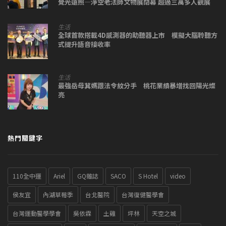
覺光遠照—淨空老法師文物展閉幕 超過三萬多人觀展
生活
全球首款搭載4D感測器的助聽器上市 模擬大腦聆聽方
式提升語音接收率
生活
最強岳母萁媽跟法令紋分手 桃花業績暴增找回陽光燦
亮
熱門關鍵字
110全中運
Ariel
GQ雜誌
SACO
S Hotel
video
侯友宜
內湖草莓季
台北醫院
台灣復健醫學會
台灣運動醫學學會
吳依霖
土雞
坪林
天空之城