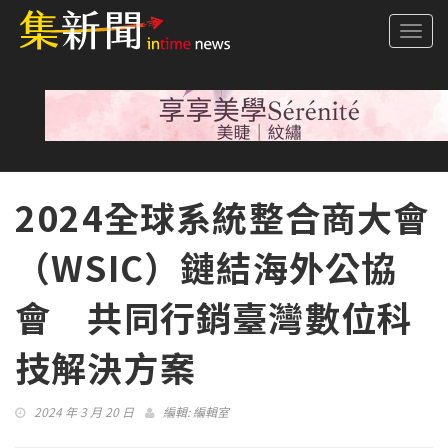
Togg
navi
2024全球系統整合商大會
（WSIC）鏈結海外公協
會 共同行銷臺灣數位科
技解決方案
2024 年 3 月 20 日
編輯:
編輯室