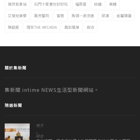
瑞芳氣象站
石門十景實在好好玩
福原愛
紋繡
美睫
艾瑞兒美學
萬芳醫院
蜜唇
角頭－浪流連
邱澤
金屬彈簧
陳庭妮
隱世THE ARCADIA
風梨風箏
麻衣
關於集新聞
集新聞 intime NEWS生活型新聞網站。
隨選新聞
地方
,
綜合