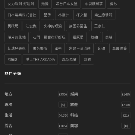
女力報到-好運到
婚變
嫁台日本女星
布袋戲風箏
愛紗
日本農業株式會社
星予
林瀛洲
柯文哲
樂生療養院
民政局
江宏傑
火神的眼淚
無國界醫生
王泉仁
瑞芳氣象站
石門十景實在好好玩
福原愛
紋繡
美睫
艾瑞兒美學
萬芳醫院
蜜唇
角頭－浪流連
邱澤
金屬彈簧
陳庭妮
隱世THE ARCADIA
風梨風箏
麻衣
熱門分類
地方
娛樂
(395)
(148)
專欄
旅遊
(5)
(230)
生活
科技
(4,355)
(21)
綜合
美容
(185)
(8)