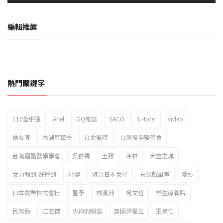
編輯推薦
熱門關鍵字
110全中運
Ariel
GQ雜誌
SACO
S Hotel
video
2023新北市北海岸國際風箏節「風在石起」霸氣回歸
侯友宜
內湖草莓季
台北醫院
台灣復健醫學會
台灣運動醫學學會
吳依霖
土雞
坪林
天空之城
女力報到-好運到
婚變
嫁台日本女星
布袋戲風箏
愛紗
日本農業株式會社
星予
林瀛洲
柯文哲
樂生療養院
民政局
江宏傑
火神的眼淚
無國界醫生
王泉仁