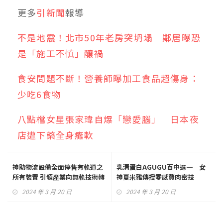
更多
引新聞
報導
不是地震！北市50年老房突坍塌 鄰居曝恐
是「施工不慎」釀禍
食安問題不斷！營養師曝加工食品超傷身：
少吃6食物
八點檔女星張家瑋自爆「戀愛腦」 日本夜
店遭下藥全身癱軟
神助物流設備全面停售有軌道之
乳清蛋白AGUGU百中選一 女
所有裝置 引領產業向無軌技術轉
神夏米雅傳授零感贅肉密技
型
2024 年 3 月 20 日
2024 年 3 月 20 日