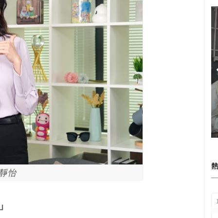
靜怡
式」