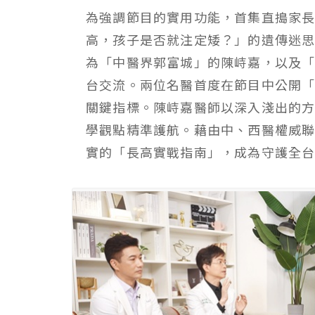
為強調節目的實用功能，首集直搗家
高，孩子是否就注定矮？」的遺傳迷
為「中醫界郭富城」的陳峙嘉，以及
台交流。兩位名醫首度在節目中公開
關鍵指標。陳峙嘉醫師以深入淺出的
學觀點精準護航。藉由中、西醫權威
實的「長高實戰指南」，成為守護全