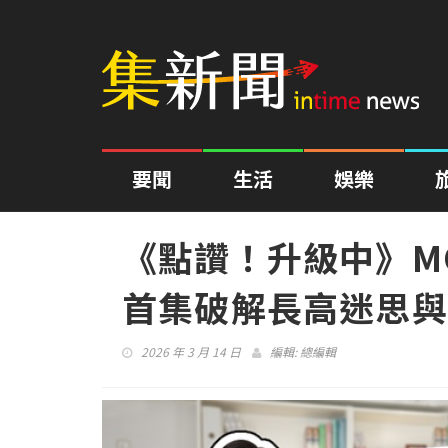
要聞
生活
娛樂
《點讚！升級中》M
首集破解長高迷思與
2026 年 3 月 14 日
編輯:
總編輯