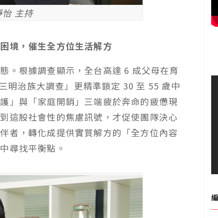
靜怡 主持
」困境，催生全方位生活解方
態。根據調查顯示，全台高達 6 成父母在育
三明治族大調查」更精準鎖定 30 至 55 歲中
照護」與「家庭開銷」三端疲於奔命的疲憊現
察到這股社會性的焦慮訊號，才促使團隊決心
陪伴者，轉化成提供實質解方的「全方位內容
奏中尋找平衡點。