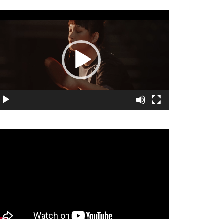
視
訊
播
放
器