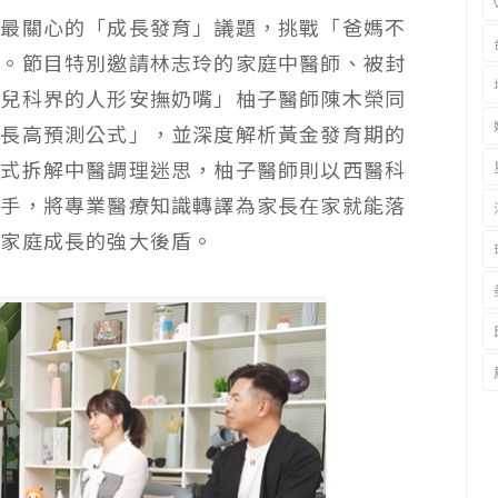
長最關心的「成長發育」議題，挑戰「爸媽不
思。節目特別邀請林志玲的家庭中醫師、被封
「兒科界的人形安撫奶嘴」柚子醫師陳木榮同
「長高預測公式」，並深度解析黃金發育期的
方式拆解中醫調理迷思，柚子醫師則以西醫科
聯手，將專業醫療知識轉譯為家長在家就能落
台家庭成長的強大後盾。