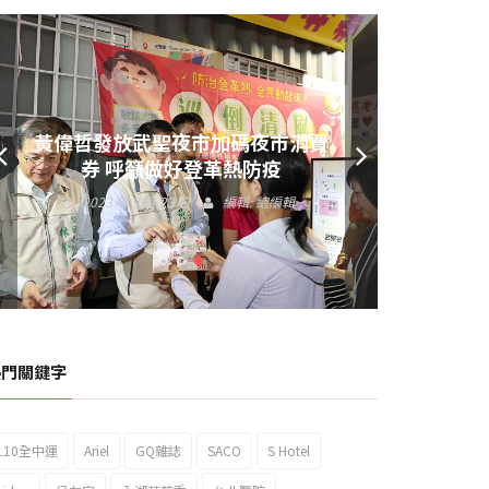
黃偉哲發放武聖夜市加碼夜市消費
券 呼籲做好登革熱防疫
2023 年 9 月 23 日
編輯:
總編輯
熱門關鍵字
110全中運
Ariel
GQ雜誌
SACO
S Hotel