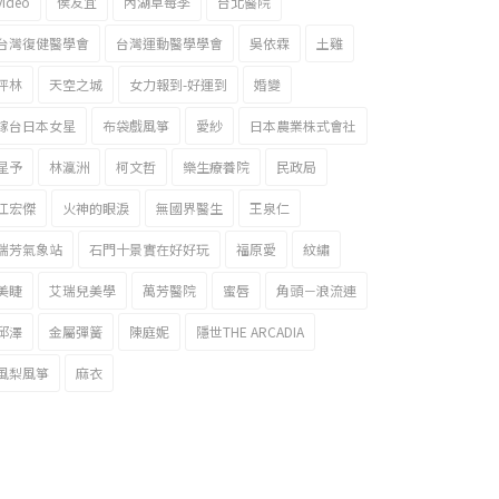
video
侯友宜
內湖草莓季
台北醫院
台灣復健醫學會
台灣運動醫學學會
吳依霖
土雞
坪林
天空之城
女力報到-好運到
婚變
嫁台日本女星
布袋戲風箏
愛紗
日本農業株式會社
星予
林瀛洲
柯文哲
樂生療養院
民政局
江宏傑
火神的眼淚
無國界醫生
王泉仁
瑞芳氣象站
石門十景實在好好玩
福原愛
紋繡
美睫
艾瑞兒美學
萬芳醫院
蜜唇
角頭－浪流連
邱澤
金屬彈簧
陳庭妮
隱世THE ARCADIA
風梨風箏
麻衣