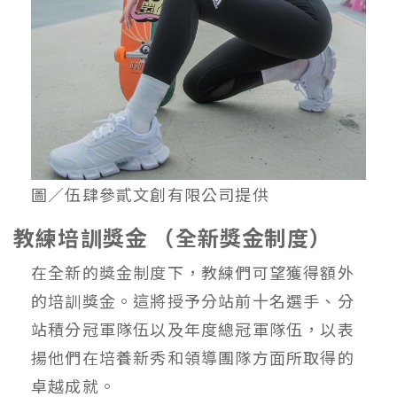
圖／伍肆參貳文創有限公司提供
教練培訓獎⾦ （全新獎⾦制度）
在全新的獎⾦制度下，教練們可望獲得額外
的培訓獎⾦。這將授予分站前⼗名選⼿、分
站積分冠軍隊伍以及年度總冠軍隊伍，以表
揚他們在培養新秀和領導團隊⽅⾯所取得的
卓越成就。