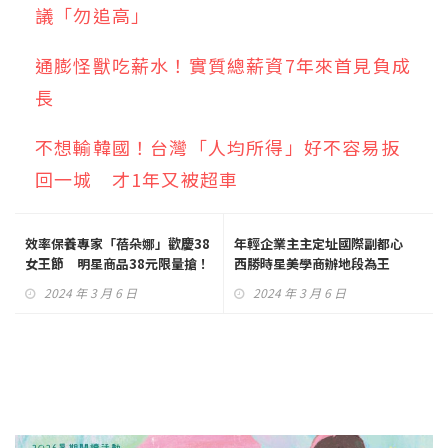
議「勿追高」
通膨怪獸吃薪水！實質總薪資7年來首見負成
長
不想輸韓國！台灣「人均所得」好不容易扳
回一城 才1年又被超車
效率保養專家「蓓朵娜」歡慶38
年輕企業主主定址國際副都心
女王節 明星商品38元限量搶！
西勝時星美學商辦地段為王
2024 年 3 月 6 日
2024 年 3 月 6 日