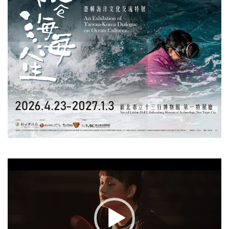
視
訊
播
放
器