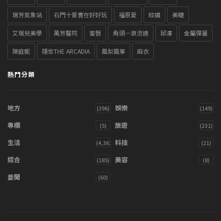
瑞芳氣象站
石門十景實在好好玩
福原愛
紋繡
美睫
艾瑞兒美學
萬芳醫院
蜜唇
角頭－浪流連
邱澤
金屬彈簧
陳庭妮
隱世THE ARCADIA
風梨風箏
麻衣
熱門分類
地方
娛樂
(396)
(149)
專欄
旅遊
(5)
(231)
生活
科技
(4,361)
(21)
綜合
美容
(185)
(8)
要聞
(60)