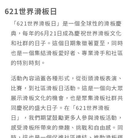
621世界滑板⽇
「621世界滑板⽇」是⼀個全球性的滑板慶
典，每年的6⽉21⽇成為慶祝世界滑板⽂化
和社群的⽇⼦。這個⽇期象徵著夏⾄，同時
也是⼀個集結滑板愛好者、專業滑⼿和社區
的特別時刻。
活動內容涵蓋各種形式，從街頭滑板表演、
比賽，到社區滑板⽇活動。這是⼀個向⼤眾
展⽰滑板⽂化的機會，也是聚集滑板社群共
同慶祝的盛⼤⽇⼦。在「621世界滑板
⽇」，我們期望⿎勵更多⼈參與滑板活動，
感受滑板所帶來的樂趣、挑戰和⾃由感。同
時，這也是⼀個促進社區連結、推動滑板運