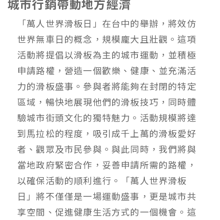
城市行銷帶動地方經濟
「萬⼈世界滑板⽇」在台中的舉辦，將效仿
世界無⾞⽇的概念，規模龐⼤且壯觀。這項
活動將提倡以滑板為主的城市運動，並積極
申請路權，營造⼀個歡樂、健康、並充滿活
⼒的滑板盛事。參與者將能夠在封閉的特定
區域，暢快地展現他們的滑板技巧，同時體
驗城市街頭⽂化的獨特魅⼒。活動規模將達
到⾺拉松的程度，吸引成千上萬的滑板愛好
者、觀眾及市⺠參與。與此同時，我們將與
當地政府緊密合作，妥善申請所需的路權，
以確保活動的順利進⾏。「萬⼈世界滑板
⽇」將不僅僅是⼀場運動盛事，更是城市共
享空間、促進健康⽣活⽅式的⼀個機會。這