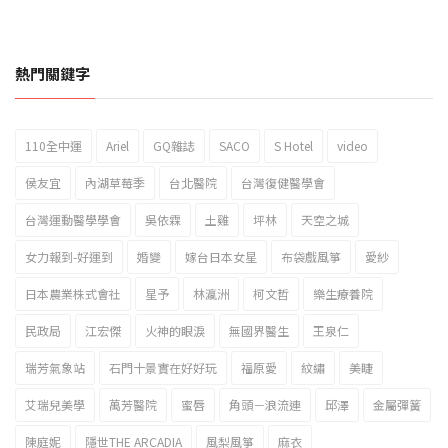
熱門關鍵字
110全中運
Ariel
GQ雜誌
SACO
S Hotel
video
2023新北市北海岸國際風箏節「風在石起」霸氣回歸
侯友宜
內湖草莓季
台北醫院
台灣復健醫學會
台灣運動醫學學會
吳依霖
土雞
坪林
天空之城
女力報到-好運到
婚變
嫁台日本女星
布袋戲風箏
愛紗
日本農業株式會社
星予
林瀛洲
柯文哲
樂生療養院
民政局
江宏傑
火神的眼淚
無國界醫生
王泉仁
瑞芳氣象站
石門十景實在好好玩
福原愛
紋繡
美睫
艾瑞兒美學
萬芳醫院
蜜唇
角頭－浪流連
邱澤
金屬彈簧
陳庭妮
隱世THE ARCADIA
風梨風箏
麻衣