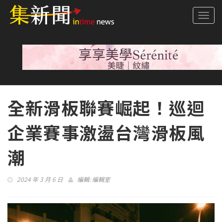
Togg
navi
全新滑板聯賽崛起！巡迴
企業賽事激盪台灣滑板風
潮
2024 年 3 月 6 日
編輯:
編輯室