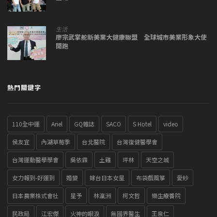
生活
廖宗武掌舵新美業大健康聯盟 全球城市美業形象大使
開跑
熱門關鍵字
110全中運
Ariel
GQ雜誌
SACO
S Hotel
video
侯友宜
內湖草莓季
台北醫院
台灣復健醫學會
台灣運動醫學學會
吳依霖
土雞
坪林
天空之城
女力報到-好運到
婚變
嫁台日本女星
布袋戲風箏
愛紗
日本農業株式會社
星予
林瀛洲
柯文哲
樂生療養院
民政局
江宏傑
火神的眼淚
無國界醫生
王泉仁