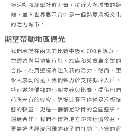
項活動將凝聚社群⼒量，拉近⼈與城市的距
離，並向世界展⽰台中是⼀個熱愛滑板⽂化
的活⼒城市。
期望帶動地區觀光
我們承諾在兩天的比賽中吸引600名觀眾，
並透過與當地旅⾏社、旅店和遊覽⾞企業的
合作，為周邊經濟注入新的活⼒。然⽽，更
令⼈感動的是，我們致⼒於⽀持低收入⼾，
特別邀請偏鄉的⼩朋友參與比賽，提供他們
前所未有的機會。這場比賽不僅僅是滑板技
藝的較量，更是⼀個彌⾜珍貴的全國盛事。
透過合作，我們不僅為地⽅帶來經濟效益，
更為這些經濟困難的孩⼦們打開了⼼靈的窗