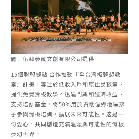
圖／伍肆參貳文創有限公司提供
15個聯盟據點 合作推動『全台滑板夢想教
室』計畫，專注於低收入⼾和原住⺠孩童，
提供免費滑板教學。透過⾨票和經濟收益，
⽀持培訓基⾦，將50%⽤於資助偏鄉地區孩
⼦參與滑板培訓，擴展未來可能性。这是⼀
份愛⼼，共同創造充滿溫暖與可能性的滑板
夢幻世界。