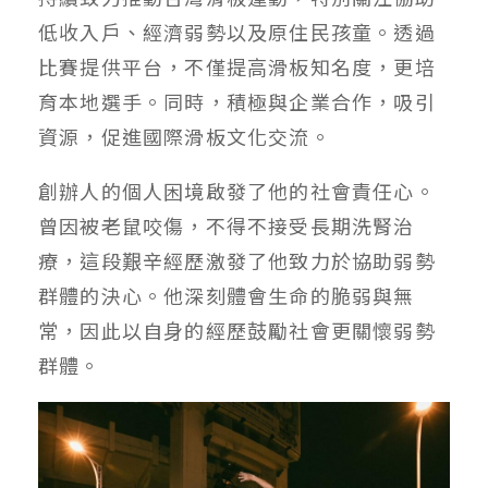
低收入⼾、經濟弱勢以及原住⺠孩童。透過
比賽提供平台，不僅提⾼滑板知名度，更培
育本地選⼿。同時，積極與企業合作，吸引
資源，促進國際滑板⽂化交流。
創辦⼈的個⼈困境啟發了他的社會責任⼼。
曾因被老鼠咬傷，不得不接受長期洗腎治
療，這段艱辛經歷激發了他致⼒於協助弱勢
群體的決⼼。他深刻體會⽣命的脆弱與無
常，因此以⾃⾝的經歷⿎勵社會更關懷弱勢
群體。