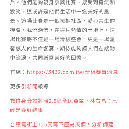
⼾。他們能夠親⾝參與比賽，感受到勇氣和
歡笑，這或許是他們⽣活中⼀道美好的風
景。這場比賽是⼀個擁抱社區、愛⼼共⽣的
機會，我們深信，在這片熱情的⼟地上，這
場比賽將不僅是⼀場滑板盛會，更是⼀場溫
馨感⼈的⽣命饗宴，期待能夠讓⼈們在感動
中流淚，共同譜寫美好的回憶。
官網：
https://5432.com.tw/滑板賽事消息
更多
引新聞
報導
數位身分證將賠2.8億全民買單？林右昌：已
經是最好結果
台積電衝上725元寫下歷史天價！分析師建