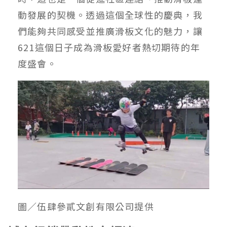
動發展的契機。透過這個全球性的慶典，我
們能夠共同感受並推廣滑板⽂化的魅⼒，讓
621這個⽇⼦成為滑板愛好者熱切期待的年
度盛會。
圖／伍肆參貳文創有限公司提供