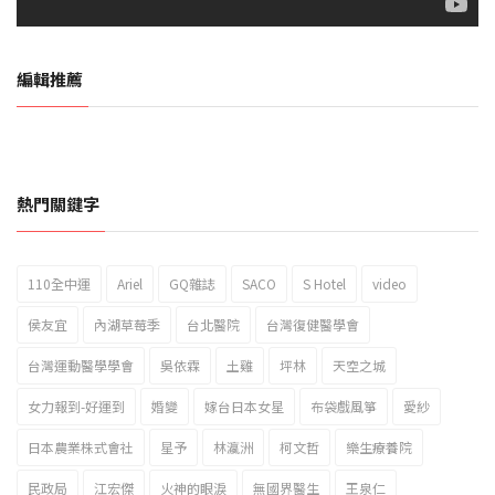
編輯推薦
熱門關鍵字
110全中運
Ariel
GQ雜誌
SACO
S Hotel
video
2023新北市北海岸國際風箏節「風在石起」霸氣回歸
侯友宜
內湖草莓季
台北醫院
台灣復健醫學會
台灣運動醫學學會
吳依霖
土雞
坪林
天空之城
女力報到-好運到
婚變
嫁台日本女星
布袋戲風箏
愛紗
日本農業株式會社
星予
林瀛洲
柯文哲
樂生療養院
民政局
江宏傑
火神的眼淚
無國界醫生
王泉仁