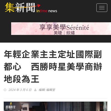
Togg
navi
年輕企業主主定址國際副
都心 西勝時星美學商辦
地段為王
2024 年 3 月 6 日
編輯:
編輯室