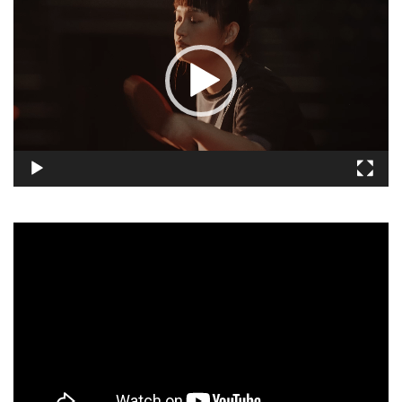
訊
播
放
器