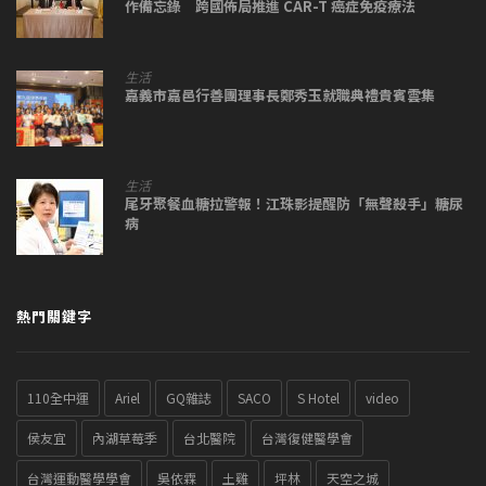
作備忘錄 跨國佈局推進 CAR-T 癌症免疫療法
生活
嘉義市嘉邑行善團理事長鄭秀玉就職典禮貴賓雲集
生活
尾牙聚餐血糖拉警報！江珠影提醒防「無聲殺手」糖尿
病
熱門關鍵字
110全中運
Ariel
GQ雜誌
SACO
S Hotel
video
侯友宜
內湖草莓季
台北醫院
台灣復健醫學會
台灣運動醫學學會
吳依霖
土雞
坪林
天空之城