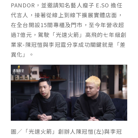
PANDOR，並邀請知名藝人瘦子 E.SO 擔任
代言人，接著從線上到線下擴展實體店面，
在全台開設15間專櫃及門市，至今年營收超
過7億元，駕駛「光速火箭」高飛的七年級創
業家-陳冠愷與李冠霆分享成功關鍵就是「差
異化」。
圖／「光速火箭」創辦人陳冠愷(左)與李冠