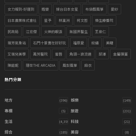
女力報到-好運到
婚變
嫁台日本女星
布袋戲風箏
愛紗
日本農業株式會社
星予
林瀛洲
柯文哲
樂生療養院
民政局
江宏傑
火神的眼淚
無國界醫生
王泉仁
瑞芳氣象站
石門十景實在好好玩
福原愛
紋繡
美睫
艾瑞兒美學
萬芳醫院
蜜唇
角頭－浪流連
邱澤
金屬彈簧
陳庭妮
隱世THE ARCADIA
風梨風箏
麻衣
熱門分類
地方
娛樂
(396)
(149)
專欄
旅遊
(5)
(231)
生活
科技
(4,359)
(21)
綜合
美容
(185)
(8)