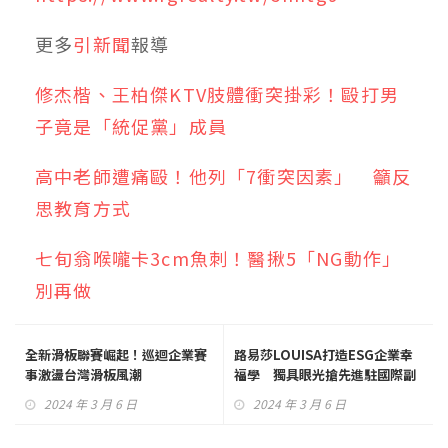
更多
引新聞
報導
修杰楷、王柏傑KTV肢體衝突掛彩！毆打男
子竟是「統促黨」成員
高中老師遭痛毆！他列「7衝突因素」 籲反
思教育方式
七旬翁喉嚨卡3cm魚刺！醫揪5「NG動作」
別再做
全新滑板聯賽崛起！巡迴企業賽
路易莎LOUISA打造ESG企業幸
事激盪台灣滑板風潮
福學 獨具眼光搶先進駐國際副
都心
2024 年 3 月 6 日
2024 年 3 月 6 日