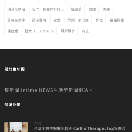
瑞芳氣象站
石門十景實在好好玩
福原愛
紋繡
美睫
艾瑞兒美學
萬芳醫院
蜜唇
角頭－浪流連
邱澤
金屬彈簧
陳庭妮
隱世THE ARCADIA
風梨風箏
麻衣
關於集新聞
集新聞 intime NEWS生活型新聞網站。
隨選新聞
生活
台灣宇越生醫攜手韓國 CarBio Therapeutics簽署合