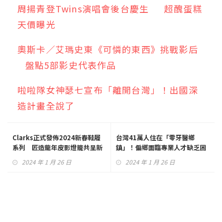
周揚青登Twins演唱會後台慶生 超醜蛋糕
天價曝光
奧斯卡／艾瑪史東《可憐的東西》挑戰影后
盤點5部影史代表作品
啦啦隊女神瑟七宣布「離開台灣」！出國深
造計畫全說了
Clarks正式發佈2024新春鞋履
台灣41萬人住在「零牙醫鄉
系列 匠造龍年皮影燈籠共呈新
鎮」！偏鄉面臨專業人才缺乏困
年最愛！
境
2024 年 1 月 26 日
2024 年 1 月 26 日