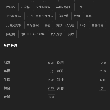
民政局
江宏傑
火神的眼淚
無國界醫生
王泉仁
瑞芳氣象站
石門十景實在好好玩
福原愛
紋繡
美睫
艾瑞兒美學
萬芳醫院
蜜唇
角頭－浪流連
邱澤
金屬彈簧
陳庭妮
隱世THE ARCADIA
風梨風箏
麻衣
熱門分類
地方
娛樂
(395)
(148)
專欄
旅遊
(5)
(230)
生活
科技
(4,356)
(21)
綜合
美容
(185)
(8)
要聞
(60)