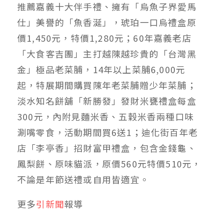
推薦嘉義十大伴手禮、擁有「烏魚子界愛馬
仕」美譽的「魚香涎」，琥珀一口烏禮盒原
價1,450元，特價1,280元；60年嘉義老店
「大食客吉團」主打越陳越珍貴的「台灣黑
金」極品老菜脯，14年以上菜脯6,000元
起，特展期間購買陳年老菜脯贈少年菜脯；
淡水知名餅舖「新勝發」發財米甕禮盒每盒
300元，內附見麵米香、五穀米香兩種口味
涮嘴零食，活動期間買6送1；迪化街百年老
店「李亭香」招財富甲禮盒，包含金錢龜、
鳳梨餅、原味貓派，原價560元特價510元，
不論是年節送禮或自用皆適宜。
更多
引新聞
報導