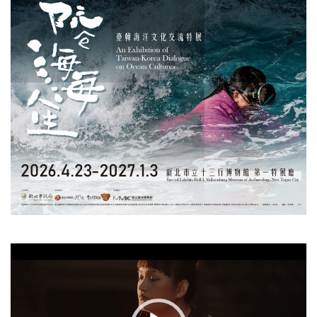
視
訊
播
放
器