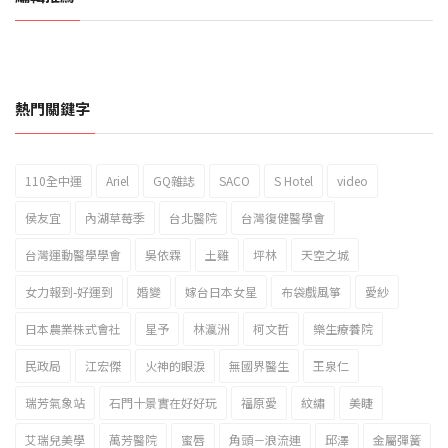
熱門關鍵字
110全中運
Ariel
GQ雜誌
SACO
S Hotel
video
2023新北市北海岸國際風箏節「風在石起」霸氣回歸
侯友宜
內湖草莓季
台北醫院
台灣復健醫學會
台灣運動醫學學會
吳依霖
土雞
坪林
天空之城
女力報到-好運到
婚變
嫁台日本女星
布袋戲風箏
愛紗
日本農業株式會社
星予
林瀛洲
柯文哲
樂生療養院
民政局
江宏傑
火神的眼淚
無國界醫生
王泉仁
瑞芳氣象站
石門十景實在好好玩
福原愛
紋繡
美睫
艾瑞兒美學
萬芳醫院
蜜唇
角頭－浪流連
邱澤
金屬彈簧