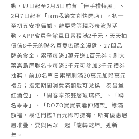
動，即日起至2月5日前有「伴手禮特展」、
2月7日起有「iam我適文創快閃店」，初一
至初五安排舞獅、雜耍秀等精彩表演與活
動。APP會員全館單日累積滿2千元，天天抽
價值8千元的聯名真愛密碼金湯匙、27間品
牌美食金，累積每滿1萬元送1百元券；刷大
葉高島屋聯名卡每滿3千元可參加3千元禮券
抽獎，前10名單日累積刷滿20萬元加贈萬元
禮券；指定期間消費滿額還可兌換「泰昌堂
紅酒包」、「開春奉茶雙層玻璃杯」、「聯
名乖乖」、「DOZO寶寶氣囊伸縮架」等滿
額禮，最低門檻3百元即可擁有，所有優惠層
層堆疊，要與民眾一起「龍轉乾坤」迎新
年。