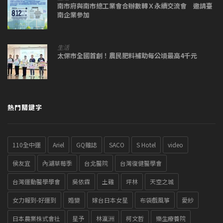
南市府與南市總工業會合辦數轉Ｘ永續交流會 邀請臺
南企業參加
生活
太保市全國首創！農民肥料補助每公頃最高4千元
熱門關鍵字
110全中運
Ariel
GQ雜誌
SACO
S Hotel
video
侯友宜
內湖草莓季
台北醫院
台灣復健醫學會
台灣運動醫學學會
吳依霖
土雞
坪林
天空之城
女力報到-好運到
婚變
嫁台日本女星
布袋戲風箏
愛紗
日本農業株式會社
星予
林瀛洲
柯文哲
樂生療養院