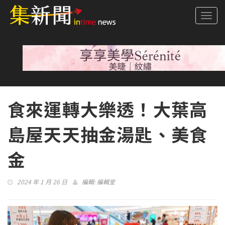
Togg
navi
食來運轉大樂透！大葉高
島屋天天抽金湯匙、美食
金
2024 年 1 月 26 日
編輯:
編輯室