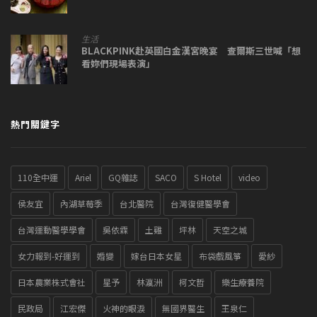
生活
BLACKPINK赴英國白金漢宮晚宴 查爾斯三世喊「想
看妳們現場表演」
熱門關鍵字
110全中運
Ariel
GQ雜誌
SACO
S Hotel
video
侯友宜
內湖草莓季
台北醫院
台灣復健醫學會
台灣運動醫學學會
吳依霖
土雞
坪林
天空之城
女力報到-好運到
婚變
嫁台日本女星
布袋戲風箏
愛紗
日本農業株式會社
星予
林瀛洲
柯文哲
樂生療養院
民政局
江宏傑
火神的眼淚
無國界醫生
王泉仁