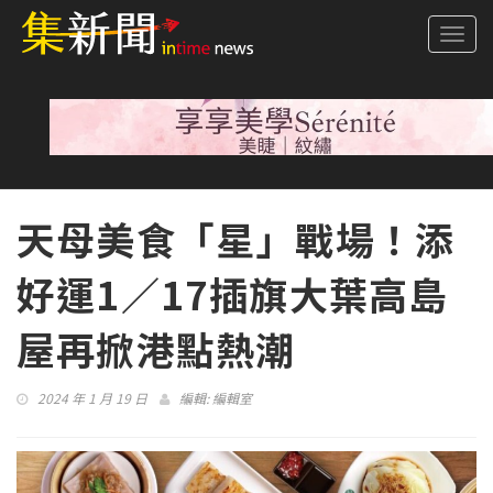
Togg
navi
天母美食「星」戰場！添
好運1／17插旗大葉高島
屋再掀港點熱潮
2024 年 1 月 19 日
編輯:
編輯室