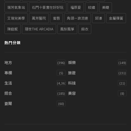
瑞芳氣象站
石門十景實在好好玩
福原愛
紋繡
美睫
艾瑞兒美學
萬芳醫院
蜜唇
角頭－浪流連
邱澤
金屬彈簧
陳庭妮
隱世THE ARCADIA
風梨風箏
麻衣
熱門分類
地方
娛樂
(396)
(149)
專欄
旅遊
(5)
(231)
生活
科技
(4,361)
(21)
綜合
美容
(185)
(8)
要聞
(60)