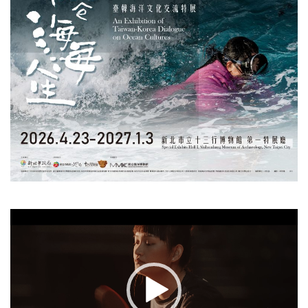
視
訊
播
放
器