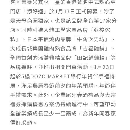
客。榮獲米其林一星的香港著名中式點心專
門店「添好運」於1月17日正式開幕，除了
是天母商圈獨家，也是該品牌全台第17家分
店。同時引進人體工學家具品牌「亞梭傢
私」、日本平價燒肉品牌「牛角次男坊」、
大成長城集團雞肉熟食品牌「吉福雞舖」、
全國首創的溫體雞精品牌「田記鮮雞精」等
品牌進駐，並推出相關開幕活動，1月23日
起於5樓DOZO MARKET舉行年貨伴手禮特
展，滿足農曆春節前夕的年菜預購、年節伴
手禮需求。此外，企業尾牙春酒禮品與大宗
禮券採購優惠方案仍持續進行中，可望帶動
全館業績成長至少一至兩成，為新年開春贏
得好采頭。