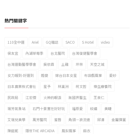
熱門關鍵字
110全中運
Ariel
GQ雜誌
SACO
S Hotel
video
2023新北市北海岸國際風箏節「風在石起」霸氣回歸
侯友宜
內湖草莓季
台北醫院
台灣復健醫學會
台灣運動醫學學會
吳依霖
土雞
坪林
天空之城
女力報到-好運到
婚變
嫁台日本女星
布袋戲風箏
愛紗
日本農業株式會社
星予
林瀛洲
柯文哲
樂生療養院
民政局
江宏傑
火神的眼淚
無國界醫生
王泉仁
瑞芳氣象站
石門十景實在好好玩
福原愛
紋繡
美睫
艾瑞兒美學
萬芳醫院
蜜唇
角頭－浪流連
邱澤
金屬彈簧
陳庭妮
隱世THE ARCADIA
風梨風箏
麻衣