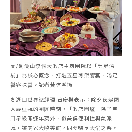
圖/劍湖山渡假大飯店主廚團隊以「豐足溫
補」為核心概念，打造五星尊榮饗宴，滿足
饕客味蕾。記者黃信峯攝
劍湖山世界總經理 曾慶欑表示：除夕夜是國
人最重視的團圓時刻，「飯店圍爐」除了享
用星級開運年菜外，還兼俱便利性與氣派
感，讓闔家大啖美饌，同時暢享天倫之樂。