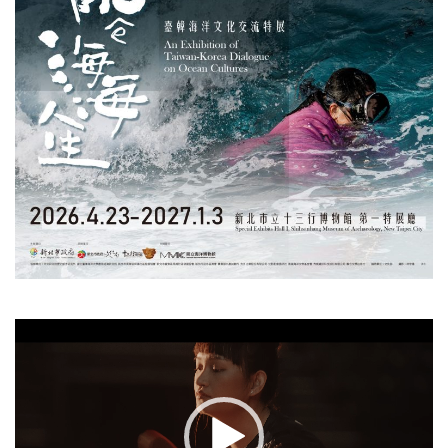
視
訊
播
放
器