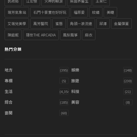
民政局
江宏傑
火神的眼淚
無國界醫生
王泉仁
瑞芳氣象站
石門十景實在好好玩
福原愛
紋繡
美睫
艾瑞兒美學
萬芳醫院
蜜唇
角頭－浪流連
邱澤
金屬彈簧
陳庭妮
隱世THE ARCADIA
風梨風箏
麻衣
熱門分類
地方
娛樂
(395)
(148)
專欄
旅遊
(5)
(230)
生活
科技
(4,354)
(21)
綜合
美容
(185)
(8)
要聞
(60)