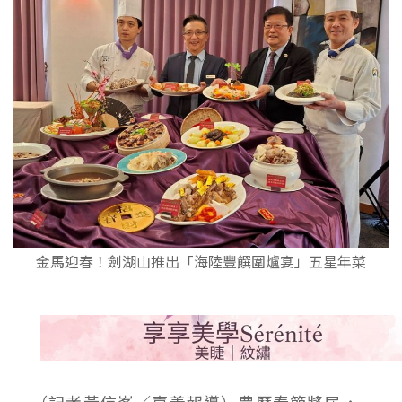
金馬迎春！劍湖山推出「海陸豐饌圍爐宴」五星年菜
（記者黃信峯／嘉義報導）農曆春節將屆，