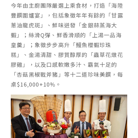
今年由主廚團隊嚴選上乘食材，打造「海陸
豐饌圍爐宴」，包括象徵年年有餘的「甘露
蔥油龍虎斑」、鮮味迸發「金銀蒜蒸海大
蝦」；絲滑Q彈、鮮香滑順的「上湯一品海
皇羹」；象徵步步高升「鰻魚櫻蝦珍珠
糕」、金湯清甜、膠質醇厚的「蟲草花燉花
膠雞」，以及口感軟嫩多汁、霸氣十足的
「杏菇黑椒戰斧豬」等十二道珍味美饌，每
桌$16,000+10%。