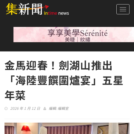
Togg
navi
金馬迎春！劍湖山推出
「海陸豐饌圍爐宴」五星
年菜
2026 年 1 月 12 日
編輯:
編輯室