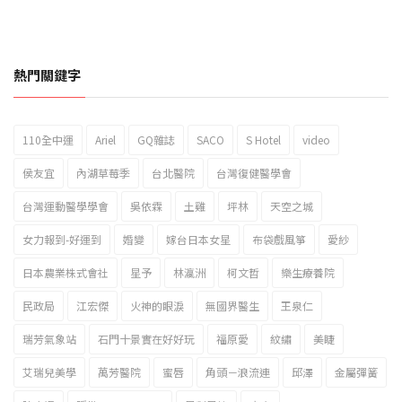
熱門關鍵字
110全中運
Ariel
GQ雜誌
SACO
S Hotel
video
2023新北市北海岸國際風箏節「風在石起」霸氣回歸
侯友宜
內湖草莓季
台北醫院
台灣復健醫學會
台灣運動醫學學會
吳依霖
土雞
坪林
天空之城
女力報到-好運到
婚變
嫁台日本女星
布袋戲風箏
愛紗
日本農業株式會社
星予
林瀛洲
柯文哲
樂生療養院
民政局
江宏傑
火神的眼淚
無國界醫生
王泉仁
瑞芳氣象站
石門十景實在好好玩
福原愛
紋繡
美睫
艾瑞兒美學
萬芳醫院
蜜唇
角頭－浪流連
邱澤
金屬彈簧