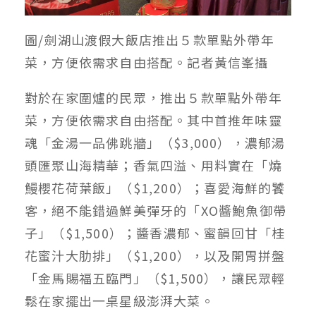
圖/劍湖山渡假大飯店推出５款單點外帶年
菜，方便依需求自由搭配。記者黃信峯攝
對於在家圍爐的民眾，推出５款單點外帶年
菜，方便依需求自由搭配。其中首推年味靈
魂「金湯一品佛跳牆」（$3,000），濃郁湯
頭匯聚山海精華；香氣四溢、用料實在「燒
鰻櫻花荷葉飯」（$1,200）；喜愛海鮮的饕
客，絕不能錯過鮮美彈牙的「XO醬鮑魚御帶
子」（$1,500）；醬香濃郁、蜜韻回甘「桂
花蜜汁大肋排」（$1,200），以及開胃拼盤
「金馬賜福五臨門」（$1,500），讓民眾輕
鬆在家擺出一桌星級澎湃大菜。