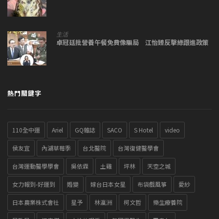
生活
卓冠廷批營養午餐免費像騙局 江怡臻反擊綠跟進政策
熱門關鍵字
110全中運
Ariel
GQ雜誌
SACO
S Hotel
video
侯友宜
內湖草莓季
台北醫院
台灣復健醫學會
台灣運動醫學學會
吳依霖
土雞
坪林
天空之城
女力報到-好運到
婚變
嫁台日本女星
布袋戲風箏
愛紗
日本農業株式會社
星予
林瀛洲
柯文哲
樂生療養院