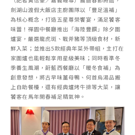
劍湖山渡假大飯店主廚團隊以「豐足溫補」
為核心概念，打造五星尊榮饗宴，滿足饕客
味蕾！禪園中餐廳推出「海陸豐饌」除夕圍
爐宴，嚴選龍虎斑、戰斧豬等頂級食材，新
鮮入菜；並推出5款經典年菜外帶組，主打在
家圍爐也能輕鬆享用星級美味；同時看準冬
季養生風潮，蔚藍西餐廳以「暖冬食補」為
創意發想，將古早味薑母鴨、何首烏湯品搬
上自助餐檯，還有經典爐烤牛排等大菜，讓
饕客在馬年開春補足精氣神。