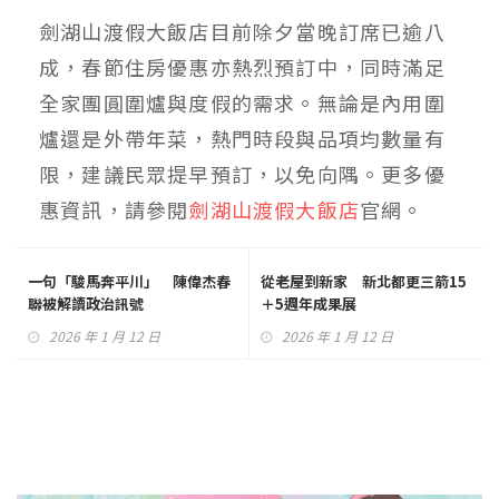
劍湖山渡假大飯店目前除夕當晚訂席已逾八
成，春節住房優惠亦熱烈預訂中，同時滿足
全家團圓圍爐與度假的需求。無論是內用圍
爐還是外帶年菜，熱門時段與品項均數量有
限，建議民眾提早預訂，以免向隅。更多優
惠資訊，請參閱
劍湖山渡假大飯店
官網。
一句「駿馬奔平川」 陳偉杰春
從老屋到新家 新北都更三箭15
聯被解讀政治訊號
＋5週年成果展
2026 年 1 月 12 日
2026 年 1 月 12 日