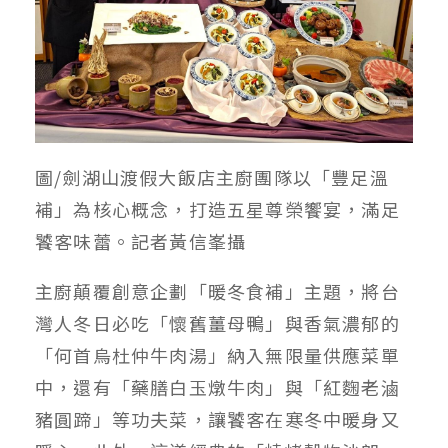
圖/劍湖山渡假大飯店主廚團隊以「豐足溫
補」為核心概念，打造五星尊榮饗宴，滿足
饕客味蕾。記者黃信峯攝
主廚顛覆創意企劃「暖冬食補」主題，將台
灣人冬日必吃「懷舊薑母鴨」與香氣濃郁的
「何首烏杜仲牛肉湯」納入無限量供應菜單
中，還有「藥膳白玉燉牛肉」與「紅麴老滷
豬圓蹄」等功夫菜，讓饕客在寒冬中暖身又