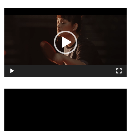
視
訊
播
放
器