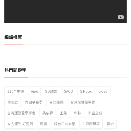
編輯推薦
熱門關鍵字
110全中運
Ariel
GQ雜誌
SACO
S Hotel
video
2023新北市北海岸國際風箏節「風在石起」霸氣回歸
侯友宜
內湖草莓季
台北醫院
台灣復健醫學會
台灣運動醫學學會
吳依霖
土雞
坪林
天空之城
女力報到-好運到
婚變
嫁台日本女星
布袋戲風箏
愛紗