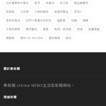
日本農業株式會社
星予
林瀛洲
柯文哲
樂生療養院
民政局
江宏傑
火神的眼淚
無國界醫生
王泉仁
瑞芳氣象站
石門十景實在好好玩
福原愛
紋繡
美睫
艾瑞兒美學
萬芳醫院
蜜唇
角頭－浪流連
邱澤
金屬彈簧
陳庭妮
隱世THE ARCADIA
風梨風箏
麻衣
關於集新聞
集新聞 intime NEWS生活型新聞網站。
隨選新聞