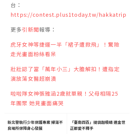
台：
https://contest.plus1today.tw/hakkatrip
更多
引新聞
報導：
虎牙女神等捷運一半「裙子遭掀飛」！驚險
走光畫面粉絲看呆
壯壯認了當「萬年小三」大膽解扣！遭指定
演放蕩女醫超崩潰
啦啦隊女神張雅涵2歲就單親！父母相隔25
年團聚 她見畫面痛哭
新北警執行少年保護專案 掃蕩不
「臺南四百」提袋超吸睛 連金世
良場所保障身心發展
正都愛不釋手