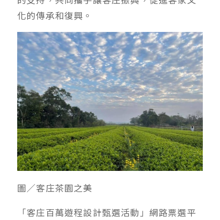
化的傳承和復興。
圖／客庄茶園之美
「客庄百萬遊程設計甄選活動」網路票選平