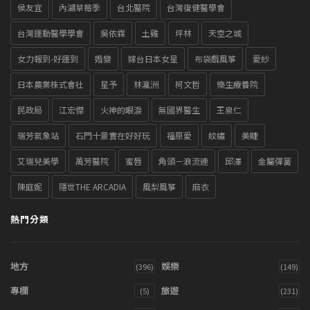
侯友宜
內湖草莓季
台北醫院
台灣復健醫學會
台灣運動醫學學會
吳依霖
土雞
坪林
天空之城
女力報到-好運到
婚變
嫁台日本女星
布袋戲風箏
愛紗
日本農業株式會社
星予
林瀛洲
柯文哲
樂生療養院
民政局
江宏傑
火神的眼淚
無國界醫生
王泉仁
瑞芳氣象站
石門十景實在好好玩
福原愛
紋繡
美睫
艾瑞兒美學
萬芳醫院
蜜唇
角頭－浪流連
邱澤
金屬彈簧
陳庭妮
隱世THE ARCADIA
風梨風箏
麻衣
熱門分類
地方
娛樂
(396)
(149)
專欄
旅遊
(5)
(231)