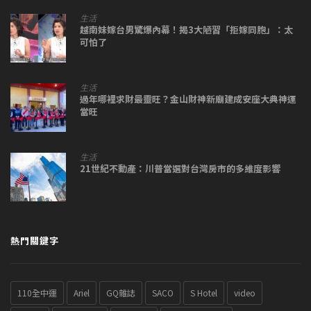
生活
越南妹嫁台男驚爆內幕！揭3大陋習「拒嫁同胞」：太
可怕了
生活
過年哪裡求財最靈旺？金山財神新廟建成安座大典神運
當旺
生活
21世紀不動產：川普當選對台灣房市的多維度影響
熱門關鍵字
110全中運
Ariel
GQ雜誌
SACO
S Hotel
video