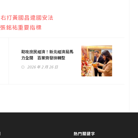
 右打黃國昌違國安法
挺張銘祐重要指標
助攻庶民經濟！新北經濟局馬
力全開 百業齊發拚轉型
2026 年 2 月 26 日
聞
熱門關鍵字