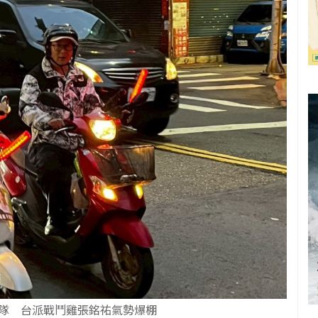
隊 台派戰鬥雞張銘祐氣勢爆棚