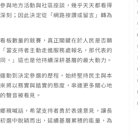
晚參與地方活動與社區座談，幾乎天天都看得
象深刻；因此決定從「網路按讚或留言」轉為
。
與看板數量的競賽，真正關鍵在於人民是否願
；「當支持者主動走進服務處報名，那代表的
認同，」這也是他持續深耕基層的最大動力。
會運動到決定參選的歷程，始終堅持民主與本
未來將以務實與踏實的態度，串連更多關心地
華的聲音被看見。
向鄉親喊話，希望支持者勇於表達意見，讓長
在初選中脫穎而出，延續基層累積的能量，為