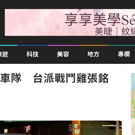
旅遊
科技
美容
地方
專欄
車隊 台派戰鬥雞張銘