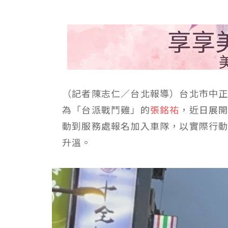
（記者陳志仁／台北報導）台北市中
為「台派戰鬥雞」的
張銘祐
，近日展
動到服務處報名加入車隊，以實際行
升溫。