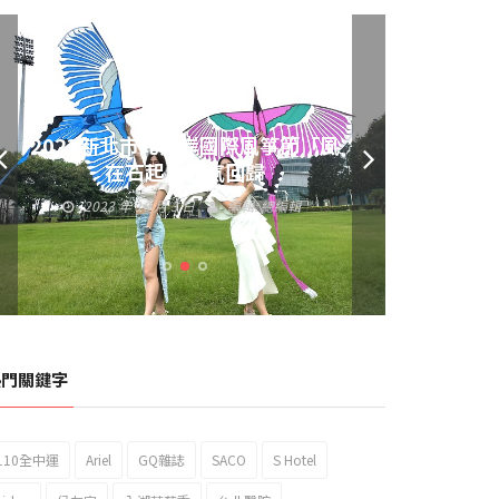
2023新北市北海岸國際風箏節「風
黃偉哲發放武聖夜市加碼夜市消費
在石起」霸氣回歸
券 呼籲做好登革熱防疫
2023 年 10 月 3 日
編輯:
總編輯
2023 年 9 月 23 日
編輯:
總編輯
熱門關鍵字
110全中運
Ariel
GQ雜誌
SACO
S Hotel