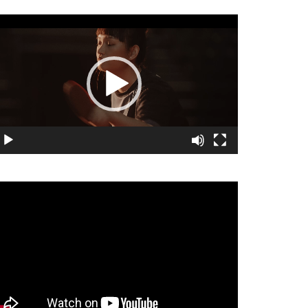
視
訊
播
放
器