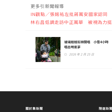
更多引新聞報導
IN觀點／張銘祐左批蔣萬安國家認同
林右昌低調走訪中正萬華 被視為力
玻璃娃娃街頭開唱 小雪4小時
唱出明星夢
2026 年 2 月 25 日
關於集新聞
隨選新