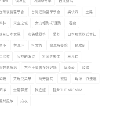
video
侯友宜
內湖草莓季
台北醫院
台灣復健醫學會
台灣運動醫學學會
吳依霖
土雞
坪林
天空之城
女力報到-好運到
婚變
嫁台日本女星
布袋戲風箏
愛紗
日本農業株式會社
星予
林瀛洲
柯文哲
樂生療養院
民政局
江宏傑
火神的眼淚
無國界醫生
王泉仁
瑞芳氣象站
石門十景實在好好玩
福原愛
紋繡
美睫
艾瑞兒美學
萬芳醫院
蜜唇
角頭－浪流連
邱澤
金屬彈簧
陳庭妮
隱世THE ARCADIA
風梨風箏
麻衣