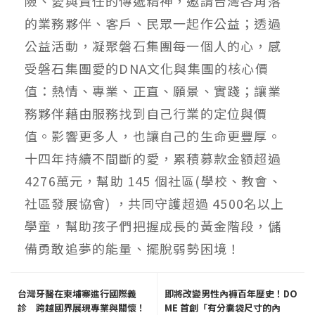
險、愛與責任的傳遞精神，邀請台灣各角落
的業務夥伴、客戶、民眾一起作公益；透過
公益活動，凝聚磐石集團每一個人的心，感
受磐石集團愛的DNA文化與集團的核心價
值：熱情、專業、正直、願景、實踐；讓業
務夥伴藉由服務找到自己行業的定位與價
值。影響更多人，也讓自己的生命更豐厚。
十四年持續不間斷的愛，累積募款金額超過
4276萬元，幫助 145 個社區(學校、教會、
社區發展協會) ，共同守護超過 4500名以上
學童，幫助孩子們把握成長的黃金階段，儲
備勇敢追夢的能量、擺脫弱勢困境！
台灣牙醫在柬埔寨進行國際義
即將改變男性內褲百年歷史！DO
診 跨越國界展現專業與關懷！
ME 首創「有分囊袋尺寸的內