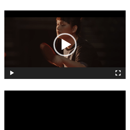
視
訊
播
放
器