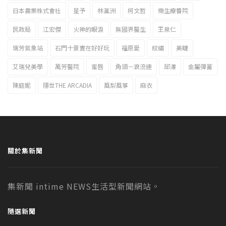
日本農業株式會社
星予
林瀛洲
柯文哲
樂生療養院
民政局
江宏傑
火神的眼淚
無國界醫生
王泉仁
瑞芳氣象站
石門十景實在好好玩
福原愛
紋繡
美睫
艾瑞兒美學
萬芳醫院
蜜唇
角頭－浪流連
邱澤
金屬彈簧
陳庭妮
隱世THE ARCADIA
風梨風箏
麻衣
關於集新聞
集新聞 intime NEWS生活型新聞網站。
隨選新聞