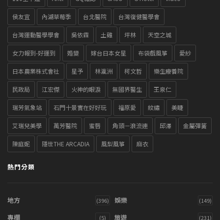
侯友宜
內湖草莓季
台北醫院
台灣復健醫學會
台灣運動醫學學會
吳依霖
土雞
坪林
天空之城
女力報到-好運到
婚變
嫁台日本女星
布袋戲風箏
愛紗
日本農業株式會社
星予
林瀛洲
柯文哲
樂生療養院
民政局
江宏傑
火神的眼淚
無國界醫生
王泉仁
瑞芳氣象站
石門十景實在好好玩
福原愛
紋繡
美睫
艾瑞兒美學
萬芳醫院
蜜唇
角頭－浪流連
邱澤
金屬彈簧
陳庭妮
隱世THE ARCADIA
風梨風箏
麻衣
熱門分類
地方
娛樂
(396)
(149)
專欄
旅遊
(5)
(231)