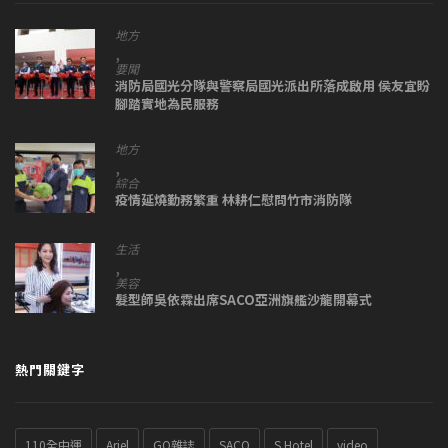
地方
,
要聞
消防局國光分隊與警察局國光派出所落成啟用 侯友宜盼
腳踏實地為民服務
地方
,
綜合
疫情延燒勤務繁重 林耕仁慰問竹市消防隊
生活
,
美容
髮型師吳依霖出席SACO亞洲旗艦沙龍開幕式
熱門關鍵字
110全中運
Ariel
GQ雜誌
SACO
S Hotel
video