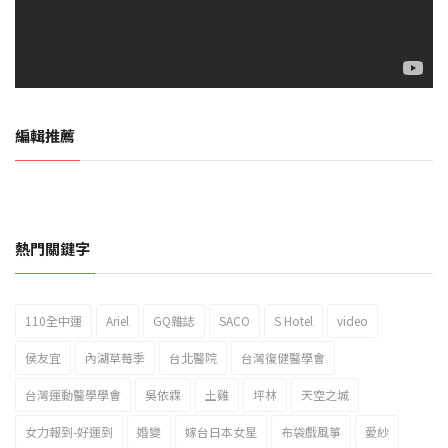
編輯推薦
熱門關鍵字
110全中運
Ariel
GQ雜誌
SACO
S Hotel
video
2023新北市北海岸國際風箏節「風在石起」霸氣回歸
侯友宜
內湖草莓季
台北醫院
台灣復健醫學會
台灣運動醫學學會
吳依霖
土雞
坪林
天空之城
女力報到-好運到
婚變
嫁台日本女星
布袋戲風箏
愛紗