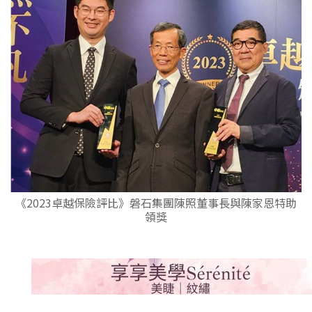
《2023卓越保險評比》磐石集團陳照董事長與陳家恩特助
領獎