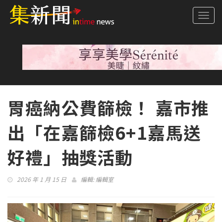
Togg
navi
胃癌納公費篩檢！ 嘉市推
出「在嘉篩檢6+1嘉馬送
好禮」抽獎活動
2026 年 1 月 15 日
編輯:
編輯室