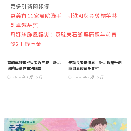
更多引新聞報導
嘉義市11家醫院聯手 引進AI與金獎標竿共
創卓越品質
丹娜絲颱風釀災！嘉縣東石鄉農曆過年前普
發2千紓困金
電輔車鋰電池火災近三成 新北
守護長者抗流感 新北獲贈千劑
消防局籲充電別踩雷
高劑量疫苗免費打
2026 年 1 月 15 日
2026 年 1 月 15 日