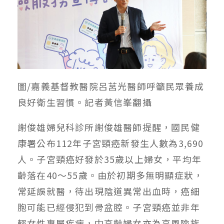
圖/嘉義基督教醫院呂莒光醫師呼籲民眾養成
良好衛生習慣。記者黃信峯翻攝
謝俊雄婦兒科診所謝俊雄醫師提醒，國民健
康署公布112年子宮頸癌新發生人數為3,690
人。子宮頸癌好發於35歲以上婦女，平均年
齡落在40～55歲。由於初期多無明顯症狀，
常延誤就醫，待出現陰道異常出血時，癌細
胞可能已經侵犯到骨盆腔。子宮頸癌並非年
輕女性專屬疾病，中高齡婦女亦為高風險族