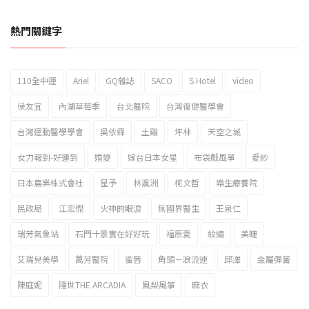
熱門關鍵字
110全中運
Ariel
GQ雜誌
SACO
S Hotel
video
2023新北市北海岸國際風箏節「風在石起」霸氣回歸
侯友宜
內湖草莓季
台北醫院
台灣復健醫學會
台灣運動醫學學會
吳依霖
土雞
坪林
天空之城
女力報到-好運到
婚變
嫁台日本女星
布袋戲風箏
愛紗
日本農業株式會社
星予
林瀛洲
柯文哲
樂生療養院
民政局
江宏傑
火神的眼淚
無國界醫生
王泉仁
瑞芳氣象站
石門十景實在好好玩
福原愛
紋繡
美睫
艾瑞兒美學
萬芳醫院
蜜唇
角頭－浪流連
邱澤
金屬彈簧
陳庭妮
隱世THE ARCADIA
風梨風箏
麻衣