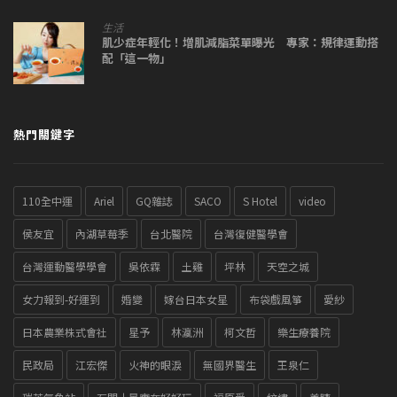
生活
肌少症年輕化！增肌減脂菜單曝光 專家：規律運動搭
配「這一物」
熱門關鍵字
110全中運
Ariel
GQ雜誌
SACO
S Hotel
video
侯友宜
內湖草莓季
台北醫院
台灣復健醫學會
台灣運動醫學學會
吳依霖
土雞
坪林
天空之城
女力報到-好運到
婚變
嫁台日本女星
布袋戲風箏
愛紗
日本農業株式會社
星予
林瀛洲
柯文哲
樂生療養院
民政局
江宏傑
火神的眼淚
無國界醫生
王泉仁