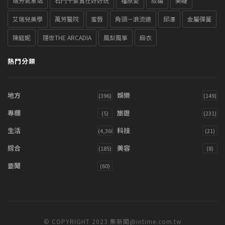
瑞芳氣象站
石門十景實在好好玩
福原愛
紋繡
美睫
艾瑞兒美學
萬芳醫院
蜜唇
角頭－浪流連
邱澤
金屬彈簧
陳庭妮
隱世THE ARCADIA
風梨風箏
麻衣
熱門分類
地方
娛樂
(396)
(149)
專欄
旅遊
(5)
(231)
生活
科技
(4,360)
(21)
綜合
美容
(185)
(8)
要聞
(60)
© COPYRIGHT 2023 集新聞@intime.com.tw