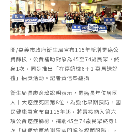
圖/嘉義市政府衛生局宣布115年新增胃癌公
費篩檢，公費補助對象為45至74歲民眾，終
身1次，同步推出「在嘉篩檢6＋1 嘉馬送好
禮」抽獎活動。記者黃信峯翻攝
衛生局長廖育瑋說明表示，胃癌長年位居國
人十大癌症死因第8位，為強化早期預防，國
民健康署宣布自115年起，將胃癌納入第六
項公費癌症篩檢，補助45至74歲民眾終身1
次「糞便抗原檢測胃幽門螺旋桿菌服務」。