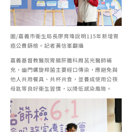
圖/嘉義市衛生局長廖育瑋說明115年新增胃
癌公費篩檢。記者黃信峯翻攝
嘉義基督教醫院胃腸肝膽科周莒光醫師補
充，幽門螺旋桿菌主要經口傳染，應避免與
他人共用餐具、共杯共食，並養成使用公筷
母匙等良好衛生習慣，以降低感染風險。