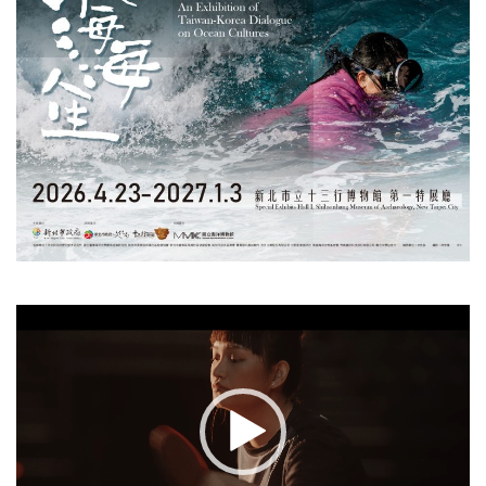
視
訊
播
放
器