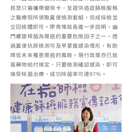
民眾只需攜帶健保卡，至提供癌症篩檢服務
之醫療院所領取糞便檢測套組，完成採檢並
交回檢體即可。廖育瑋局長進一步說明，幽
門螺旋桿菌為胃癌的重要危險因子之一，透
過糞便抗原檢測可及早掌握感染情形，有助
降低未來罹患胃癌的風險。現行政策亦已放
寬藥物給付規定，只要檢測確認感染，即可
接受除菌治療，成功除菌率可達97%。