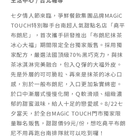
七夕情人節來臨，爭鮮餐飲集團品牌MAGiC
TOUCH特別聯手台南超人氣甜點名店「堯平
布朗尼」，首次攜手研發推出「布朗尼抹茶
冰心大福」期間限定全台獨家販售。採用獨
家配方，嚴選法國頂級70%黑巧克力，與抹
茶冰淇淋完美融合，包入Ｑ彈的大福外皮。
先是外層的可可脆粒、再來是抹茶的冰心口
感，別於一般布朗尼，入口更加紮實綿密。
於口中漸層式慢慢化開，Ｑ軟滑順、細緻濃
郁的甜蜜滋味，給人十足的戀愛感。8/22七
夕當天，於全台MAGiC TOUCH門市獨家限
量聯名販售，甜甜價99元/份，想吃堯平布朗
尼不用再跑台南排隊就可以吃到囉！