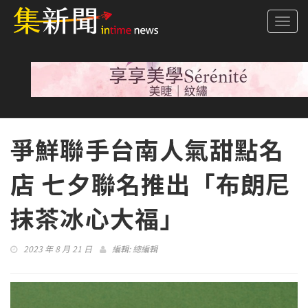
Togg
navi
爭鮮聯手台南人氣甜點名
店 七夕聯名推出「布朗尼
抹茶冰心大福」
2023 年 8 月 21 日
編輯:
總編輯