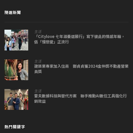
隨選新聞
生活
「Citylove 七年滋養還願行」寫下彼此的情感年輪，
倡「慢戀愛」正流行
生活
建築業專家加入住商 鄭貞貞獲2024金仲獎不動產營業
員獎
生活
雷夫數據科技與替代方案 聯手推動AI數位工具強化行
銷效益
熱門關鍵字