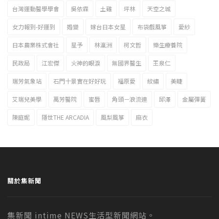
台灣運動醫學學會
吳依霖
土雞
坪林
天空之城
女力報到-好運到
婚變
嫁台日本女星
布袋戲風箏
愛紗
日本農業株式會社
星予
林瀛洲
柯文哲
樂生療養院
民政局
江宏傑
火神的眼淚
無國界醫生
王泉仁
瑞芳氣象站
石門十景實在好好玩
福原愛
紋繡
美睫
艾瑞兒美學
萬芳醫院
蜜唇
角頭－浪流連
邱澤
金屬彈簧
陳庭妮
隱世THE ARCADIA
風梨風箏
麻衣
關於集新聞
集新聞 intime NEWS生活型新聞網站。