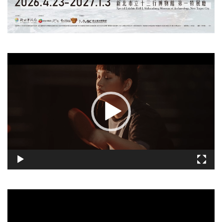
視
訊
播
放
器