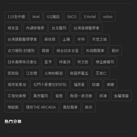
110全中運
Ariel
GQ雜誌
SACO
S Hotel
video
侯友宜
內湖草莓季
台北醫院
台灣復健醫學會
台灣運動醫學學會
吳依霖
土雞
坪林
天空之城
女力報到-好運到
婚變
嫁台日本女星
布袋戲風箏
愛紗
日本農業株式會社
星予
林瀛洲
柯文哲
樂生療養院
民政局
江宏傑
火神的眼淚
無國界醫生
王泉仁
瑞芳氣象站
石門十景實在好好玩
福原愛
紋繡
美睫
艾瑞兒美學
萬芳醫院
蜜唇
角頭－浪流連
邱澤
金屬彈簧
陳庭妮
隱世THE ARCADIA
風梨風箏
麻衣
熱門分類