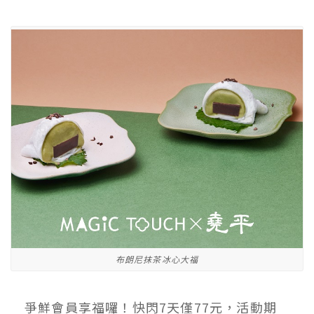
布朗尼抹茶冰心大福
爭鮮會員享福囉！快閃7天僅77元，活動期