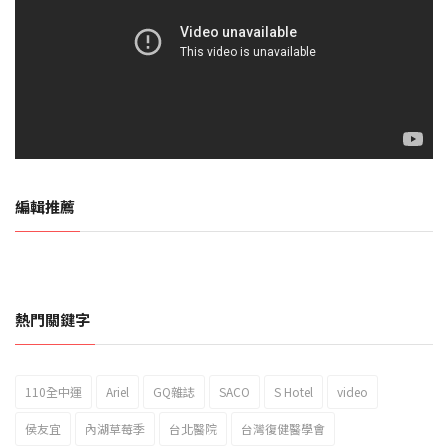
編輯推薦
熱門關鍵字
110全中運
Ariel
GQ雜誌
SACO
S Hotel
video
2023新北市北海岸國際風箏節「風在石起」霸氣回歸
侯友宜
內湖草莓季
台北醫院
台灣復健醫學會