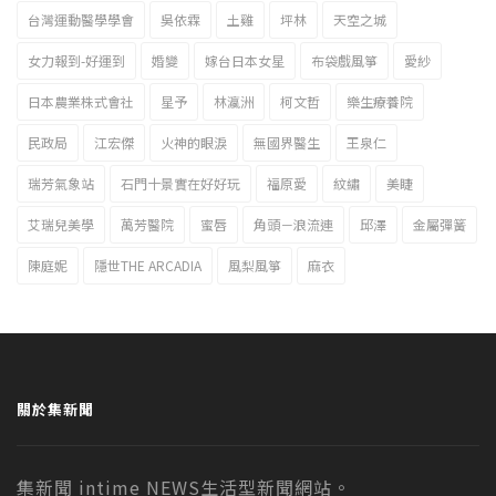
台灣運動醫學學會
吳依霖
土雞
坪林
天空之城
女力報到-好運到
婚變
嫁台日本女星
布袋戲風箏
愛紗
日本農業株式會社
星予
林瀛洲
柯文哲
樂生療養院
民政局
江宏傑
火神的眼淚
無國界醫生
王泉仁
瑞芳氣象站
石門十景實在好好玩
福原愛
紋繡
美睫
艾瑞兒美學
萬芳醫院
蜜唇
角頭－浪流連
邱澤
金屬彈簧
陳庭妮
隱世THE ARCADIA
風梨風箏
麻衣
關於集新聞
集新聞 intime NEWS生活型新聞網站。