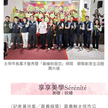
太保市長輩才藝秀暨「最繪就是您」頒獎 銀髮創意生活圈
再升級
（記者黃信峯／嘉義報導）嘉義縣太保市公