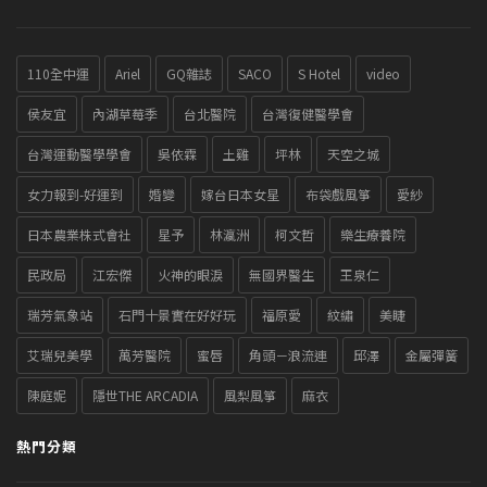
110全中運
Ariel
GQ雜誌
SACO
S Hotel
video
侯友宜
內湖草莓季
台北醫院
台灣復健醫學會
台灣運動醫學學會
吳依霖
土雞
坪林
天空之城
女力報到-好運到
婚變
嫁台日本女星
布袋戲風箏
愛紗
日本農業株式會社
星予
林瀛洲
柯文哲
樂生療養院
民政局
江宏傑
火神的眼淚
無國界醫生
王泉仁
瑞芳氣象站
石門十景實在好好玩
福原愛
紋繡
美睫
艾瑞兒美學
萬芳醫院
蜜唇
角頭－浪流連
邱澤
金屬彈簧
陳庭妮
隱世THE ARCADIA
風梨風箏
麻衣
熱門分類