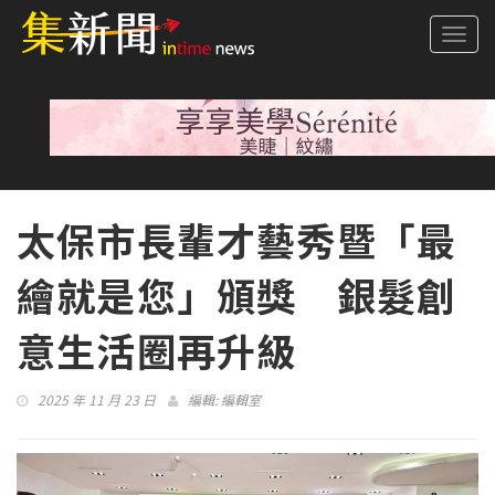
Togg
navi
太保市長輩才藝秀暨「最
繪就是您」頒獎 銀髮創
意生活圈再升級
2025 年 11 月 23 日
編輯:
編輯室