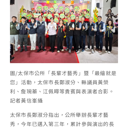
圖/太保市公所「長輩才藝秀」暨「最繪就是
您」活動，太保市長鄭淑分、縣議員黃榮
利、詹琬蓁、江佩曄等貴賓與表演者合影。
記者黃信峯攝
太保市長鄭淑分指出，公所舉辦長輩才藝
秀，今年已邁入第三年，累計參與演出的長