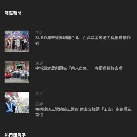
隨選新聞
生活
SUGO年末盛典嗨翻台北 百萬獎金放送力挺優質創作
者
生活
中埔穀倉農創園區「共禾市集」 春節遊憩好去處
地方
,
要聞
視察捷運三鶯線施工進度 侯友宜強調「工安」永遠擺在
首位
熱門關鍵字