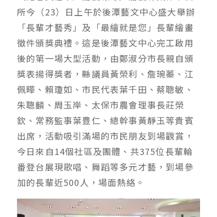
所今（23）日上午於後潭藝文中心盛大舉辦
「長輩才藝秀」及「最繪就是您」長輩繪畫
徵件頒獎典禮。這是後潭藝文中心完工啟用
後的第一場大型活動，由鄭淑分市長親自頒
獎表揚得獎者，縣議員黃榮利、詹琬蓁、江
佩曄、賴瓊如、市民代表葉千田、蔡聰敏、
朱聰麟、周玉岸、太保市農會理事長莊榮
欽、常務監事葉豊仁、總幹事黃靜玉等貴賓
出席，活動吸引滿場的市民朋友到場觀賞，
今日來自14個社區及團體、共375位長輩輪
番登台展現歌唱、舞蹈等多元才藝，到場參
加的長輩近500人，場面熱絡。