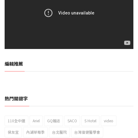
編輯推薦
熱門關鍵字
110全中運
Ariel
GQ雜誌
SACO
S Hotel
video
2023新北市北海岸國際風箏節「風在石起」霸氣回歸
侯友宜
內湖草莓季
台北醫院
台灣復健醫學會