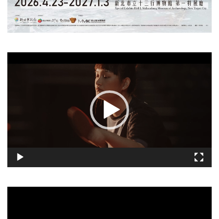
視
訊
播
放
器